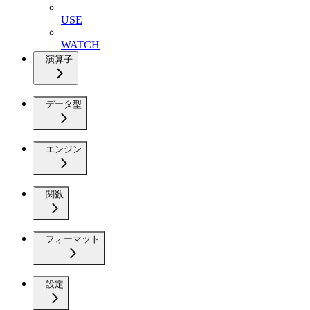
USE
WATCH
演算子
データ型
エンジン
関数
フォーマット
設定