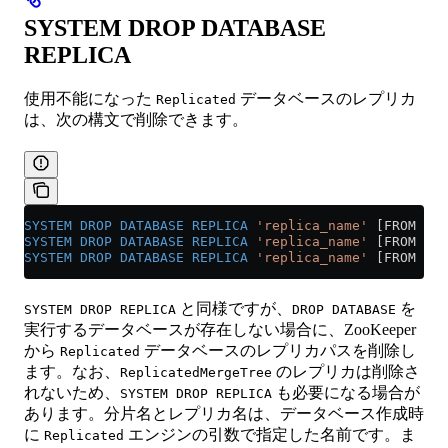
SYSTEM DROP DATABASE
REPLICA
使用不能になった
データベースのレプリカ
Replicated
は、次の構文で削除できます。
SYSTEM
 DROP
 DATABASE
 REPLICA
 'replica_name'
 [FROM SHA
SYSTEM
 DROP
 DATABASE
 REPLICA
 'replica_name'
 [FROM SHA
SYSTEM
 DROP
 DATABASE
 REPLICA
 'replica_name'
 [FROM SHA
と同様ですが、
を
SYSTEM DROP REPLICA
DROP DATABASE
実行するデータベースが存在しない場合に、ZooKeeper
から
データベースのレプリカパスを削除し
Replicated
ます。なお、
のレプリカは削除さ
ReplicatedMergeTree
れないため、
も必要になる場合が
SYSTEM DROP REPLICA
あります。分片名とレプリカ名は、データベース作成時
に
エンジンの引数で指定した名前です。ま
Replicated