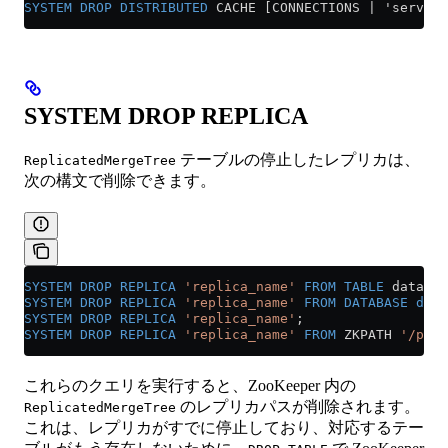
SYSTEM
 DROP
 DISTRIBUTED
 CACHE [CONNECTIONS | 'server_
SYSTEM DROP REPLICA
テーブルの停止したレプリカは、
ReplicatedMergeTree
次の構文で削除できます。
SYSTEM
 DROP
 REPLICA
 'replica_name'
 FROM
 TABLE
 databas
SYSTEM
 DROP
 REPLICA
 'replica_name'
 FROM
 DATABASE
 data
SYSTEM
 DROP
 REPLICA
 'replica_name'
;
SYSTEM
 DROP
 REPLICA
 'replica_name'
 FROM
 ZKPATH 
'/path
これらのクエリを実行すると、ZooKeeper 内の
のレプリカパスが削除されます。
ReplicatedMergeTree
これは、レプリカがすでに停止しており、対応するテー