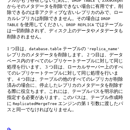
ブルがもう存在しないために、
で ZooKeeper
DROP TABLE
からそのメタデータを削除できない場合に有用です。削
除できるのは非アクティブな古いレプリカのみで、ロー
カルレプリカは削除できません。その場合は
DROP
を使用してください。
ではテーブル
TABLE
DROP REPLICA
は一切削除されず、ディスク上のデータやメタデータも
削除されません。
1 つ目は、
テーブルの
database.table
'replica_name'
レプリカのメタデータを削除します。 2 つ目は、データ
ベース内のすべてのレプリケートテーブルに対して同じ
処理を行います。 3 つ目は、ローカルサーバー上のすべ
てのレプリケートテーブルに対して同じ処理を行いま
す。 4 つ目は、テーブルの他のすべてのレプリカが削除
済みの場合に、停止したレプリカのメタデータを削除す
る際に役立ちます。これには、テーブルパスを明示的に
指定する必要があります。このパスは、テーブル作成時
に
エンジンの第 1 引数に渡したパ
ReplicatedMergeTree
スと同一でなければなりません。