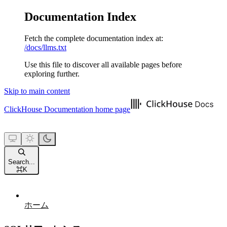
Documentation Index
Fetch the complete documentation index at:
/docs/llms.txt
Use this file to discover all available pages before
exploring further.
Skip to main content
ClickHouse Documentation
home page
Search...
⌘
K
ホーム