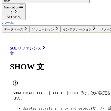
検索...
Navigation
文
SHOW 文
ホーム
データベース
ソリューション
インテグレーション
リソー
データベース
ソリューション
インテグレーション
SQLリファレンス
文
SHOW 文
では、次の設定を
SHOW CREATE (TABLE|DATABASE|USER)
せん。
(サーバー設
display_secrets_in_show_and_select