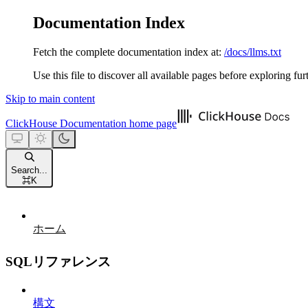
Documentation Index
Fetch the complete documentation index at:
/docs/llms.txt
Use this file to discover all available pages before exploring fur
Skip to main content
ClickHouse Documentation
home page
Search...
⌘
K
ホーム
SQLリファレンス
構文