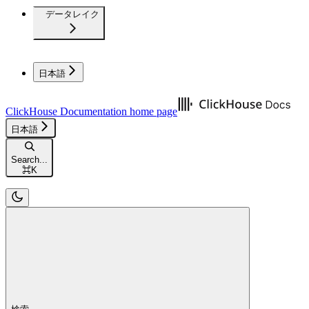
データレイク
日本語
ClickHouse Documentation
home page
日本語
Search...
⌘
K