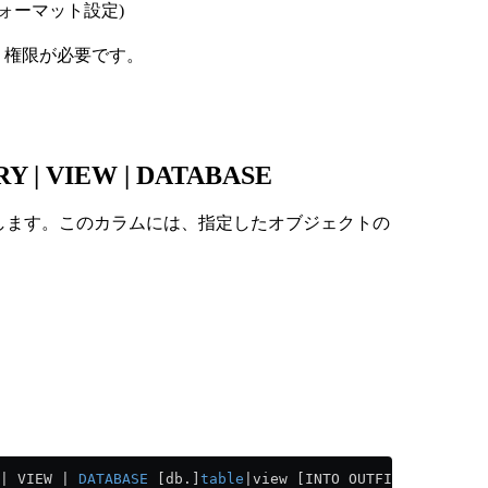
フォーマット設定)
権限が必要です。
Y | VIEW | DATABASE
を返します。このカラムには、指定したオブジェクトの
| VIEW | 
DATABASE
 [db.]
table
|view [INTO OUTFILE filename