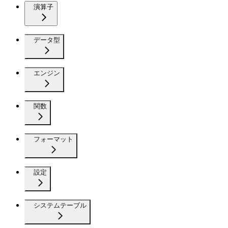
演算子
データ型
エンジン
関数
フォーマット
設定
システムテーブル