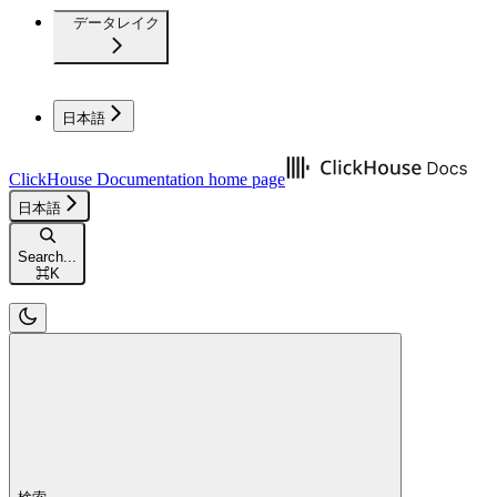
データレイク
日本語
ClickHouse Documentation
home page
日本語
Search...
⌘
K