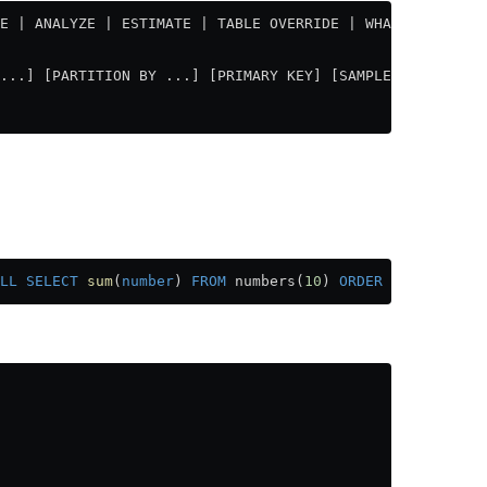
E | ANALYZE | ESTIMATE | TABLE OVERRIDE | WHATIF] [setti
...] [PARTITION BY ...] [PRIMARY KEY] [SAMPLE BY ...] [T
LL
 SELECT
 sum
(
number
) 
FROM
 numbers(
10
) 
ORDER BY
 sum
(
numb