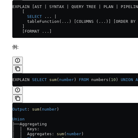
EXPLAIN [AST | SYNTAX | QUERY TREE | PLAN | PIPELIN
    [
      SELECT
 ... |
      tableFunction(...) [COLUMNS (...)] [ORDER BY 
    ]
    [FORMAT ...]
例:
EXPLAIN 
SELECT
 sum
(
number
) 
FROM
 numbers(
10
) 
UNION A
Output
: 
sum
(
number
)
Union
├──Aggregating
│  │  Keys:
│  │  Aggregates: 
sum
(
number
)