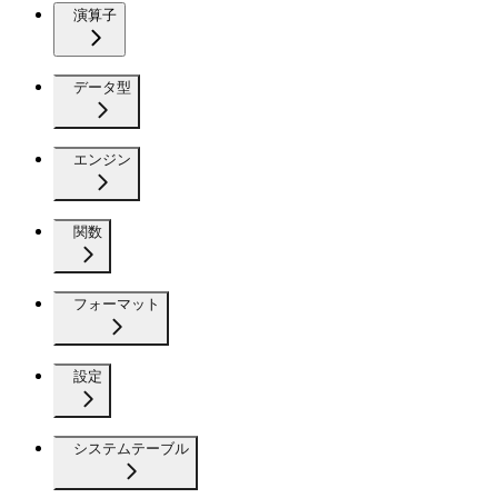
演算子
データ型
エンジン
関数
フォーマット
設定
システムテーブル