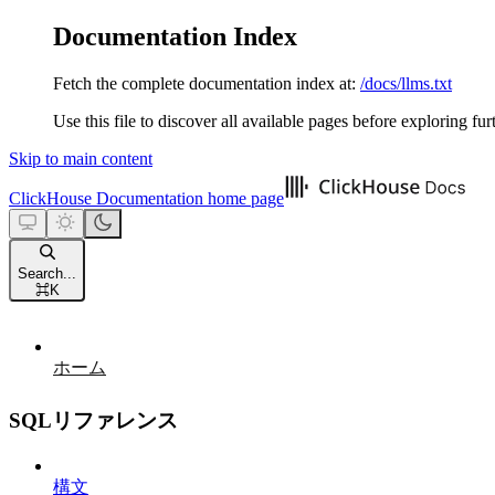
Documentation Index
Fetch the complete documentation index at:
/docs/llms.txt
Use this file to discover all available pages before exploring fur
Skip to main content
ClickHouse Documentation
home page
Search...
⌘
K
ホーム
SQLリファレンス
構文