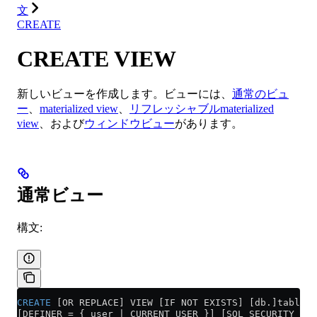
文
CREATE
CREATE VIEW
新しいビューを作成します。ビューには、
通常のビュ
ー
、
materialized view
、
リフレッシャブルmaterialized
view
、および
ウィンドウビュー
があります。
通常ビュー
構文:
CREATE
 [OR REPLACE] VIEW [IF NOT EXISTS] [db.]table_n
[DEFINER = { user | CURRENT_USER }] [SQL SECURITY { D