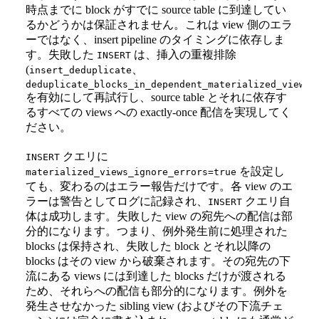
時点までに block がすでに source table に到達してい
るかどうかは保証されません。これは view 側のエラ
ーではなく、insert pipeline のタイミングに依存しま
す。失敗した
は、挿入の重複排除
INSERT
(
、
insert_deduplicate
)
deduplicate_blocks_in_dependent_materialized_views
を有効にして再試行し、source table とそれに依存す
るすべての views への exactly-once 配信を実現してく
ださい。
クエリに
INSERT
を設定し
materialized_views_ignore_errors=true
ても、変わるのはエラー報告だけです。各 view のエ
ラーは警告としてログに記録され、
クエリ自
INSERT
体は成功します。失敗した view の宛先への配信は部
分的になります。つまり、例外発生前に処理された
blocks は保持され、失敗した block とそれ以降の
blocks はその view から破棄されます。その宛先の下
流にある views には到達した blocks だけが渡される
ため、それらへの配信も部分的になります。例外を
発生させなかった sibling view (およびその下流チェ