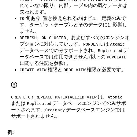
れていない限り、内部テーブル内の既存データは
失われます。
句あり
: 置き換えられるのはビュー定義のみで
TO
す。ターゲットテーブルとそのデータには影響し
ません。
、
、およびすべてのエンジンオ
REFRESH
ON CLUSTER
プションに対応しています。
は
POPULATE
Atomic
データベースでのみサポートされ、
デ
Replicated
ータベースでは使用できません (以下の
POPULATE
に関する注記を参照) 。
権限と
権限が必要です。
CREATE VIEW
DROP VIEW
は、
CREATE OR REPLACE MATERIALIZED VIEW
Atomic
または
データベースエンジンでのみサポ
Replicated
ートされます。
データベースエンジンでは
Ordinary
サポートされません。
例: