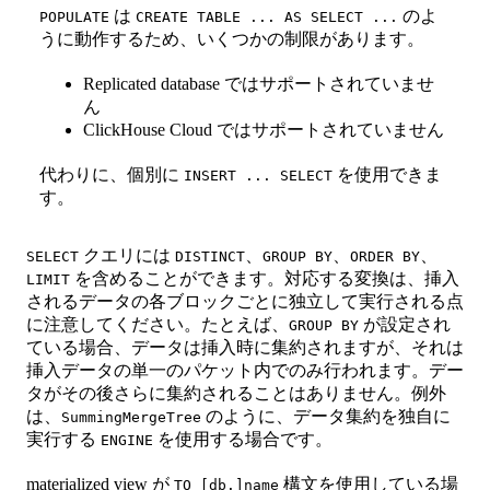
は
のよ
POPULATE
CREATE TABLE ... AS SELECT ...
うに動作するため、いくつかの制限があります。
Replicated database ではサポートされていませ
ん
ClickHouse Cloud ではサポートされていません
代わりに、個別に
を使用できま
INSERT ... SELECT
す。
クエリには
、
、
、
SELECT
DISTINCT
GROUP BY
ORDER BY
を含めることができます。対応する変換は、挿入
LIMIT
されるデータの各ブロックごとに独立して実行される点
に注意してください。たとえば、
が設定され
GROUP BY
ている場合、データは挿入時に集約されますが、それは
挿入データの単一のパケット内でのみ行われます。デー
タがその後さらに集約されることはありません。例外
は、
のように、データ集約を独自に
SummingMergeTree
実行する
を使用する場合です。
ENGINE
materialized view が
構文を使用している場
TO [db.]name