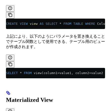
CREATE
 VIEW
 view
 AS
 SELECT
 *
 FROM
 TABLE
 WHERE
 Column1
上記により、以下のようにパラメータを置き換えること
でテーブル関数として使用できる、テーブル用のビュー
が作成されます。
SELECT
 *
 FROM
 view(column1
=
value1, column2
=
value2 ...
Materialized View