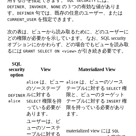
用するかを指定できます。
には、
SQL SECURITY
、
、
の 3 つの有効な値がありま
DEFINER
INVOKER
NONE
す。
句では、既存の任意のユーザー、または
DEFINER
を指定できます。
CURRENT_USER
次の表は、ビューから読み取るために、どのユーザーに
どの権限が必要かを示しています。 なお、SQL security
オプションにかかわらず、どの場合でもビューを読み取
るには
が引き続き必要です。
GRANT SELECT ON <view>
SQL
security
View
Materialized View
option
は、ビュー
は、ビューのソース
alice
alice
のソーステーブ
テーブルに対する
権
SELECT
ルに対する
限と、ビューのターゲット
DEFINER
権限を持
テーブルに対する
権
alice
SELECT
INSERT
っている必要が
限を持っている必要があり
あります。
ます。
ユーザーは、ビ
ューのソーステ
materialized view には
SQL
ーブルに対する