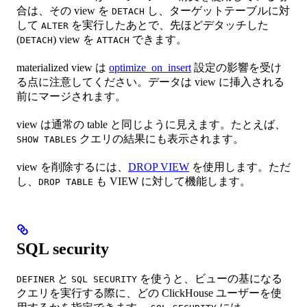
合は、その view を
し、ターゲットテーブルに対
DETACH
して
を実行したあとで、先ほどデタッチした
ALTER
(
) view を
できます。
DETACH
ATTACH
materialized view は
optimize_on_insert
設定の影響を受け
る点に注意してください。データは view に挿入される
前にマージされます。
view は通常の table と同じように見えます。たとえば、
クエリの結果にも表示されます。
SHOW TABLES
view を削除するには、
DROP VIEW
を使用します。ただ
し、
も VIEW に対して機能します。
DROP TABLE
SQL security
と
を使うと、ビューの基になる
DEFINER
SQL SECURITY
クエリを実行する際に、どの ClickHouse ユーザーを使