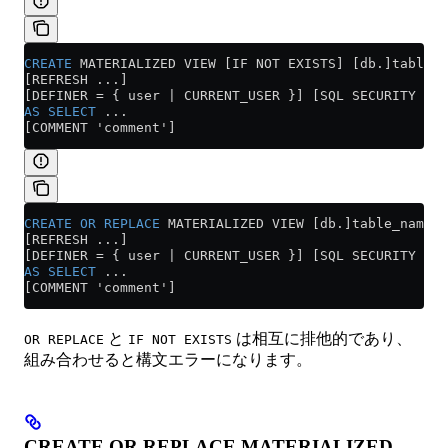
CREATE
 MATERIALIZED VIEW [IF NOT EXISTS] [db.]table_n
[REFRESH ...]
[DEFINER = { user | CURRENT_USER }] [SQL SECURITY { D
AS
 SELECT
 ...
[COMMENT 'comment']
CREATE
 OR
 REPLACE
 MATERIALIZED VIEW [db.]table_name [
[REFRESH ...]
[DEFINER = { user | CURRENT_USER }] [SQL SECURITY { D
AS
 SELECT
 ...
[COMMENT 'comment']
と
は相互に排他的であり、
OR REPLACE
IF NOT EXISTS
組み合わせると構文エラーになります。
CREATE OR REPLACE MATERIALIZED