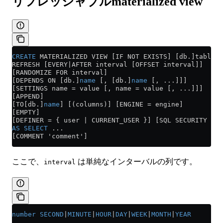
リフレッシャブルmaterialized view
CREATE
 MATERIALIZED VIEW [IF NOT EXISTS] [db.]table_n
REFRESH [EVERY|AFTER interval [OFFSET interval]]
[RANDOMIZE FOR interval]
[DEPENDS ON [db.]
name
 [, [db.]
name
 [, ...]]]
[SETTINGS name = value [, name = value [, ...]]]
[APPEND]
[TO[db.]
name
] [(columns)] [ENGINE = engine]
[EMPTY]
[DEFINER = { user | CURRENT_USER }] [SQL SECURITY { D
AS
 SELECT
 ...
[COMMENT 'comment']
ここで、
は単純なインターバルの列です。
interval
number
 SECOND
|
MINUTE
|
HOUR
|
DAY
|
WEEK
|
MONTH
|
YEAR