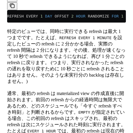
REFRESH EVERY 
1
 DAY
 OFFSET 
2
 HOUR
 RANDOMIZE 
FOR
 1
 HOU
特定のビューでは、同時に実行できる refresh は最大 1
つまでです。たとえば、
を設
REFRESH EVERY 1 MINUTE
定したビューの refresh に 2 分かかる場合、実際の
refresh 間隔は 2 分になります。その後、処理が速くなっ
て 10 秒で refresh できるようになれば、再び 1 分ごとの
refresh に戻ります。 (つまり、実行されなかった refresh
の遅れを取り戻すために 10 秒ごとに refresh されること
はありません。そのような未実行分の backlog は存在し
ません。)
通常、最初の refresh は materialized view の作成直後に開
始されます。前回の refresh からの経過時間は無限大で
あるため、どのスケジュールでも「今すぐ refresh すべ
き時刻」と判断されるからです。
が指定されてい
EMPTY
る場合、この初回の refresh はスキップされ、最初の
refresh は次にスケジュールされた時刻に実行されます。
たとえば
では、最初の refresh は現在の時
EVERY 1 HOUR