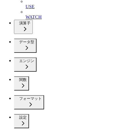
USE
WATCH
演算子
データ型
エンジン
関数
フォーマット
設定