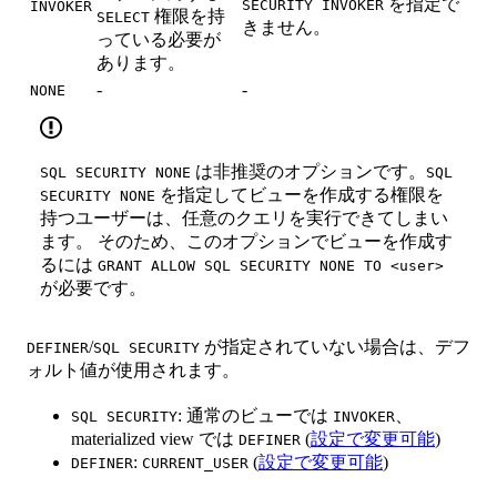
を指定で
SECURITY INVOKER
INVOKER
権限を持
SELECT
きません。
っている必要が
あります。
-
-
NONE
は非推奨のオプションです。
SQL SECURITY NONE
SQL
を指定してビューを作成する権限を
SECURITY NONE
持つユーザーは、任意のクエリを実行できてしまい
ます。 そのため、このオプションでビューを作成す
るには
GRANT ALLOW SQL SECURITY NONE TO <user>
が必要です。
/
が指定されていない場合は、デフ
DEFINER
SQL SECURITY
ォルト値が使用されます。
: 通常のビューでは
、
SQL SECURITY
INVOKER
materialized view では
(
設定で変更可能
)
DEFINER
:
(
設定で変更可能
)
DEFINER
CURRENT_USER