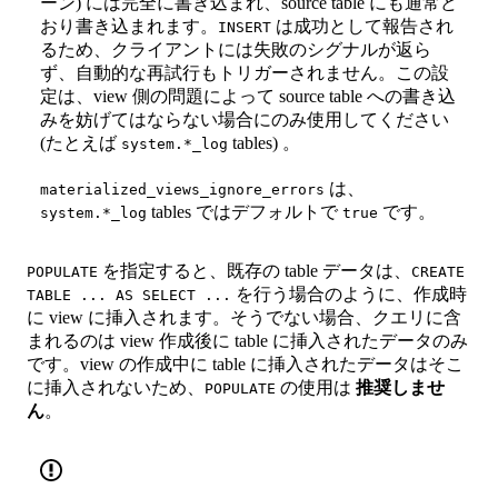
ーン) には完全に書き込まれ、source table にも通常ど
おり書き込まれます。
は成功として報告され
INSERT
るため、クライアントには失敗のシグナルが返ら
ず、自動的な再試行もトリガーされません。この設
定は、view 側の問題によって source table への書き込
みを妨げてはならない場合にのみ使用してください
(たとえば
tables) 。
system.*_log
は、
materialized_views_ignore_errors
tables ではデフォルトで
です。
system.*_log
true
を指定すると、既存の table データは、
POPULATE
CREATE
を行う場合のように、作成時
TABLE ... AS SELECT ...
に view に挿入されます。そうでない場合、クエリに含
まれるのは view 作成後に table に挿入されたデータのみ
です。view の作成中に table に挿入されたデータはそこ
に挿入されないため、
の使用は
推奨しませ
POPULATE
ん
。