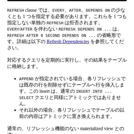
clause では、
、
、
の少な
REFRESH
EVERY
AFTER
DEPENDS ON
くとも 1 つを指定する必要があります。これらを 1 つも
指定しない単独の
は拒否されます。
REFRESH
/
を伴わない
は、
EVERY
AFTER
REFRESH DEPENDS ON ...
の省略形で
REFRESH AFTER 0 SECOND DEPENDS ON ...
す。詳細は以下の
Refresh Dependencies
を参照してくだ
さい。
対応するクエリを定期的に実行し、その結果をテーブル
に格納します。
が指定されている場合、各リフレッシュで
APPEND
は既存の行を削除せずにテーブルへ行を挿入しま
す。この insert は、通常の
INSERT INTO ...
クエリと同様にアトミックではありませ
SELECT
ん。
それ以外の場合、各リフレッシュでテーブルの以
前の内容はアトミックに置き換えられます。
通常の、リフレッシュ機能のない materialized view との