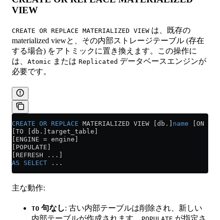
VIEW
は、既存の
CREATE OR REPLACE MATERIALIZED VIEW
materialized viewと、その内部ストレージテーブル (存在
する場合) をアトミックに置き換えます。この操作に
は、
または
データベースエンジンが
Atomic
Replicated
必要です。
CREATE
 OR
 REPLACE
 MATERIALIZED VIEW [db.]
name
 [ON CLU
[TO [db.]target_table]
[ENGINE = engine]
[POPULATE]
[REFRESH ...]
AS
 SELECT
 ...
主な動作:
句なし
: 古い内部テーブルは削除され、新しい
TO
内部テーブルが作成されます。
が指定さ
POPULATE