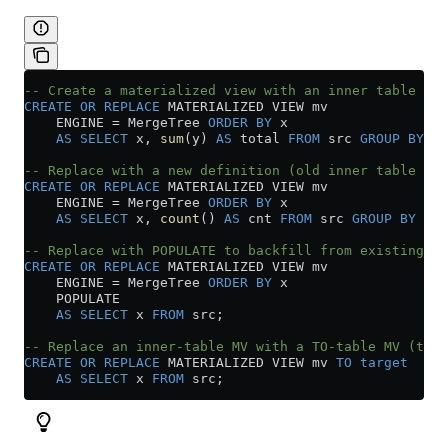
-- Create a materialized view with an inner table
CREATE
 OR
 REPLACE
 MATERIALIZED VIEW mv
    ENGINE 
=
 MergeTree 
ORDER BY
 x
    AS
 SELECT
 x, 
sum
(y) 
AS
 total 
FROM
 src 
GROUP BY
 x;
-- Replace with a new definition (old inner table dat
CREATE
 OR
 REPLACE
 MATERIALIZED VIEW mv
    ENGINE 
=
 MergeTree 
ORDER BY
 x
    AS
 SELECT
 x, 
count
() 
AS
 cnt 
FROM
 src 
GROUP BY
 x;
-- Replace with POPULATE to backfill from existing so
CREATE
 OR
 REPLACE
 MATERIALIZED VIEW mv
    ENGINE 
=
 MergeTree 
ORDER BY
 x
    POPULATE
    AS
 SELECT
 x 
FROM
 src;
-- Replace an inner-table MV with a TO-table MV (targ
CREATE
 OR
 REPLACE
 MATERIALIZED VIEW mv 
TO
 target
    AS
 SELECT
 x 
FROM
 src;