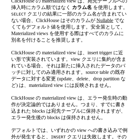
ClickHouse の materialized view は、宛先テーブルへの
挿入時にカラム順ではなく
カラム名
を使用します。
クエリの結果に一部のカラム名が含まれてい
SELECT
ない場合、ClickHouse はそのカラムが
Nullable
でな
くてもデフォルト値を使用します。安全策として、
Materialized views を使用する際はすべてのカラムに
別名を付けることを推奨します。
ClickHouse の materialized view は、insert trigger に近
い形で実装されています。view クエリに集約が含ま
れている場合、それは新たに挿入されたデータのバ
ッチに対してのみ適用されます。source table の既存
データに対する変更 (update、delete、drop partition な
ど) は、materialized view には反映されません。
ClickHouse の materialized view は、エラー発生時の動
作が決定論的ではありません。つまり、すでに書き
込まれた blocks は宛先テーブルに保持されますが、
エラー発生後の blocks は保持されません。
デフォルトでは、いずれかの view への書き込みで例
外が発生すると、
クエリは失敗します。その
INSERT