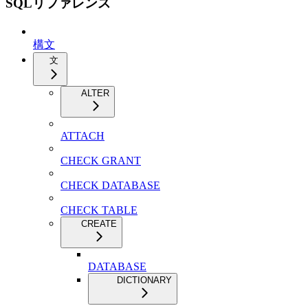
SQLリファレンス
構文
文
ALTER
ATTACH
CHECK GRANT
CHECK DATABASE
CHECK TABLE
CREATE
DATABASE
DICTIONARY