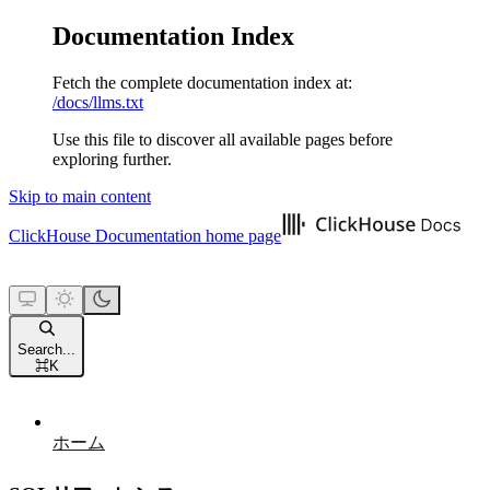
Documentation Index
Fetch the complete documentation index at:
/docs/llms.txt
Use this file to discover all available pages before
exploring further.
Skip to main content
ClickHouse Documentation
home page
Search...
⌘
K
ホーム