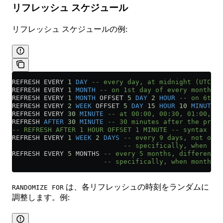
リフレッシュ スケジュール
リフレッシュ スケジュールの例:
REFRESH EVERY 
1
 DAY
 -- every day, at midnight (UTC)
REFRESH EVERY 
1
 MONTH
 -- on 1st day of every month, a
REFRESH EVERY 
1
 MONTH
 OFFSET 
5
 DAY
 2
 HOUR
 -- on 6th d
REFRESH EVERY 
2
 WEEK
 OFFSET 
5
 DAY
 15
 HOUR
 10
 MINUTE
 -
REFRESH EVERY 
30
 MINUTE
 -- at 00:00, 00:30, 01:00, 01
REFRESH 
AFTER
 30
 MINUTE
 -- 30 minutes after the previ
-- REFRESH AFTER 1 HOUR OFFSET 1 MINUTE -- syntax err
REFRESH EVERY 
1
 WEEK
 2
 DAYS
 -- every 9 days, not on a
                            -- specifically, when da
REFRESH EVERY 
5
 MONTHS 
-- every 5 months, different m
                       -- specifically, when month nu
は、各リフレッシュの時刻をランダムに
RANDOMIZE FOR
調整します。例: