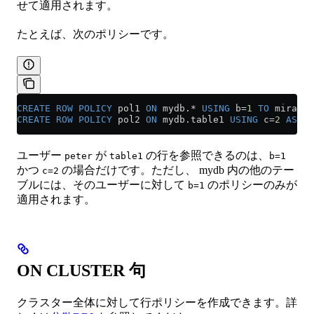
せて適用されます。
たとえば、次のポリシーです。
CREATE
 ROW
 POLICY
 pol1 
ON
 mydb.
*
 USING
 b
=
1
 TO
 mira, p
CREATE
 ROW
 POLICY
 pol2 
ON
 mydb
.
table1
 USING
 c
=
2
 AS
 RE
ユーザー
が
の行を参照できるのは、
peter
table1
b=1
かつ
の場合だけです。ただし、 mydb 内の他のテー
c=2
ブルには、そのユーザーに対して
のポリシーのみが
b=1
適用されます。
ON CLUSTER 句
クラスター全体に対して行ポリシーを作成できます。詳