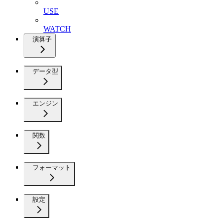
USE
WATCH
演算子
データ型
エンジン
関数
フォーマット
設定