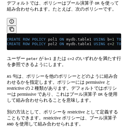
デフォルトでは、ポリシーはブール演算子
を使って
OR
組み合わせられます。たとえば、次のポリシーです。
CREATE
 ROW
 POLICY
 pol1 
ON
 mydb
.
table1
 USING
 b
=
1
 TO
 mi
CREATE
 ROW
 POLICY
 pol2 
ON
 mydb
.
table1
 USING
 c
=
2
 TO
 pe
ユーザー
が
または
のいずれかを満たす行
peter
b=1
c=2
を参照できるようにします。
句は、ポリシーを他のポリシーとどのように組み合
AS
わせるかを指定します。ポリシーには permissive と
restrictive の 2 種類があります。デフォルトではポリシ
ーは permissive であり、これはブール演算子
を使用
OR
して組み合わせられることを意味します。
別の方法として、ポリシーを restrictive として定義する
こともできます。restrictive ポリシーは、ブール演算子
を使用して組み合わせられます。
AND