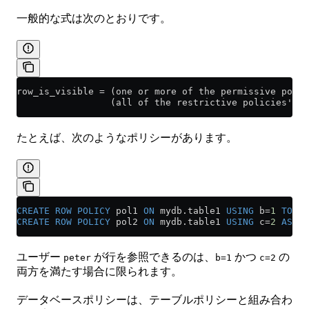
一般的な式は次のとおりです。
row_is_visible = (one or more of the permissive polic
                 (all of the restrictive policies's 
たとえば、次のようなポリシーがあります。
CREATE
 ROW
 POLICY
 pol1 
ON
 mydb
.
table1
 USING
 b
=
1
 TO
 mi
CREATE
 ROW
 POLICY
 pol2 
ON
 mydb
.
table1
 USING
 c
=
2
 AS
 RE
ユーザー
が行を参照できるのは、
かつ
の
peter
b=1
c=2
両方を満たす場合に限られます。
データベースポリシーは、テーブルポリシーと組み合わ