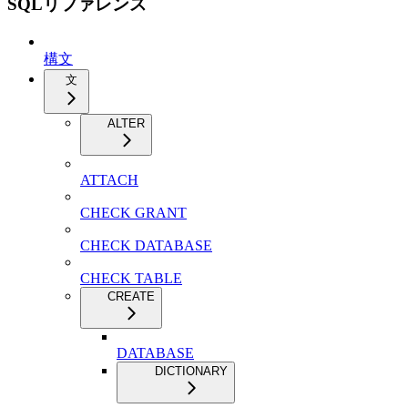
SQLリファレンス
構文
文
ALTER
ATTACH
CHECK GRANT
CHECK DATABASE
CHECK TABLE
CREATE
DATABASE
DICTIONARY