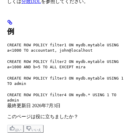
しくは
分散DDL
を参照してください。
例
CREATE ROW POLICY filter1 ON mydb.mytable USING
a<1000 TO accountant, john@localhost
CREATE ROW POLICY filter2 ON mydb.mytable USING
a<1000 AND b=5 TO ALL EXCEPT mira
CREATE ROW POLICY filter3 ON mydb.mytable USING 1
TO admin
CREATE ROW POLICY filter4 ON mydb.* USING 1 TO
admin
最終更新日
2026年7月3日
このページは役に立ちましたか？
はい
いいえ