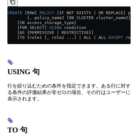
CREATE
 [ROW] 
POLICY
 [IF NOT EXISTS | OR REPLACE] poli
        [, policy_name2 [ON CLUSTER cluster_name2] 
ON
    [IN access_storage_type]
    [FOR SELECT] 
USING
 condition
    [AS {PERMISSIVE | RESTRICTIVE}]
    [TO {role1 [, role2 ...] | ALL | ALL 
EXCEPT
 role1
USING 句
行を絞り込むための条件を指定できます。ある行に対す
る条件の評価結果が非ゼロの場合、その行はユーザーに
表示されます。
TO 句