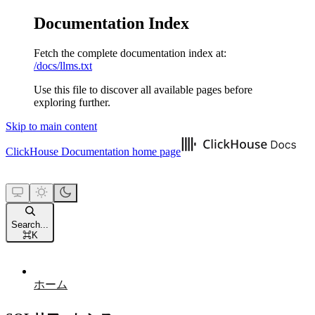
Documentation Index
Fetch the complete documentation index at:
/docs/llms.txt
Use this file to discover all available pages before
exploring further.
Skip to main content
ClickHouse Documentation
home page
Search...
⌘
K
ホーム