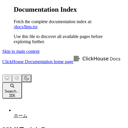
Documentation Index
Fetch the complete documentation index at:
/docs/llms.txt
Use this file to discover all available pages before
exploring further.
Skip to main content
ClickHouse Documentation
home page
Search...
⌘
K
ホーム