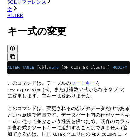
SQLリファレンス
文
ALTER
キー式の変更
ALTER
 TABLE
 [db].
name
 [ON CLUSTER cluster] 
MODIFY
 ORD
このコマンドは、テーブルの
ソートキー
を
(式、または複数の式からなるタプル)
new_expression
に変更します。主キーは変わりません。
このコマンドは、変更されるのがメタデータだけである
という意味で軽量です。データパート内の行がソートキ
ー式に従って並ぶという性質を保つため、既存のカラム
を含む式をソートキーに追加することはできません (追
加できるのは、同じ
クエリ内の
コマ
ALTER
ADD COLUMN