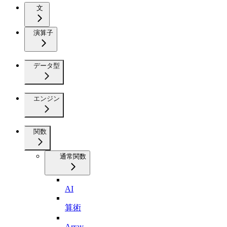
文
演算子
データ型
エンジン
関数
通常関数
AI
算術
Array