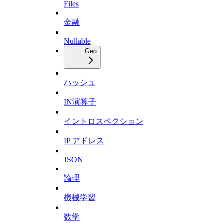
Files
金融
Nullable
Geo
ハッシュ
IN演算子
イントロスペクション
IP アドレス
JSON
論理
機械学習
数学