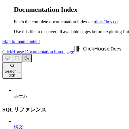
Documentation Index
Fetch the complete documentation index at:
/docs/llms.txt
Use this file to discover all available pages before exploring fur
Skip to main content
ClickHouse Documentation
home page
Search...
⌘
K
ホーム
SQLリファレンス
構文