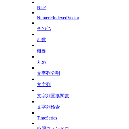
NLP
NumericIndexedVector
その他
乱数
概要
丸め
文字列分割
文字列
文字列置換関数
文字列検索
TimeSeries
時間ウィンドウ