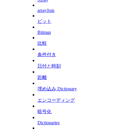
arrayJoin
ビット
Bitmap
比較
条件付き
日付と時刻
距離
埋め込み Dictionary
エンコーディング
暗号化
Dictionaries