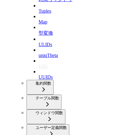
Tuples
Map
型変換
ULIDs
uniqTheta
URL
UUIDs
集約関数
テーブル関数
ウィンドウ関数
ユーザー定義関数