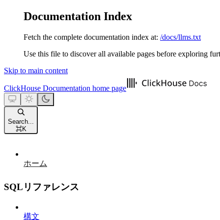
Documentation Index
Fetch the complete documentation index at:
/docs/llms.txt
Use this file to discover all available pages before exploring fur
Skip to main content
ClickHouse Documentation
home page
Search...
⌘
K
ホーム
SQLリファレンス
構文