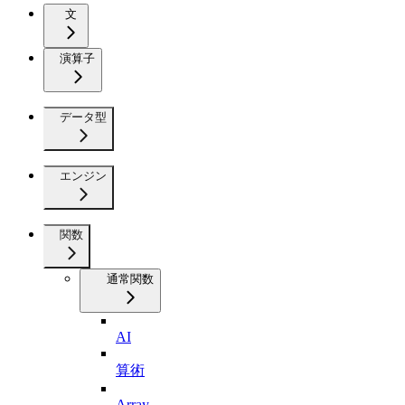
文
演算子
データ型
エンジン
関数
通常関数
AI
算術
Array