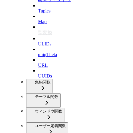
Tuples
Map
型変換
ULIDs
uniqTheta
URL
UUIDs
集約関数
テーブル関数
ウィンドウ関数
ユーザー定義関数