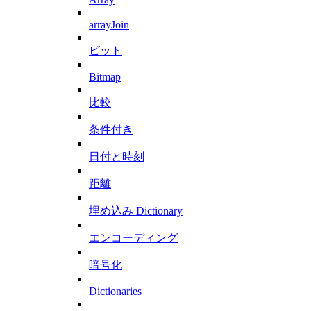
arrayJoin
ビット
Bitmap
比較
条件付き
日付と時刻
距離
埋め込み Dictionary
エンコーディング
暗号化
Dictionaries