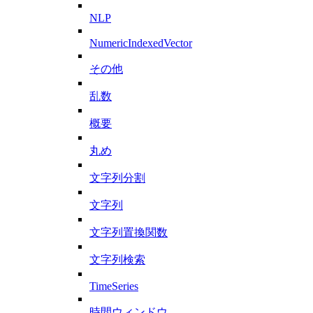
NLP
NumericIndexedVector
その他
乱数
概要
丸め
文字列分割
文字列
文字列置換関数
文字列検索
TimeSeries
時間ウィンドウ