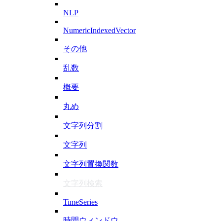
NLP
NumericIndexedVector
その他
乱数
概要
丸め
文字列分割
文字列
文字列置換関数
文字列検索
TimeSeries
時間ウィンドウ