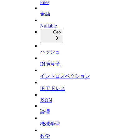
Files
金融
Nullable
Geo
ハッシュ
IN演算子
イントロスペクション
IP アドレス
JSON
論理
機械学習
数学