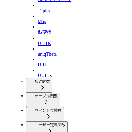
Tuples
Map
型変換
ULIDs
uniqTheta
URL
UUIDs
集約関数
テーブル関数
ウィンドウ関数
ユーザー定義関数