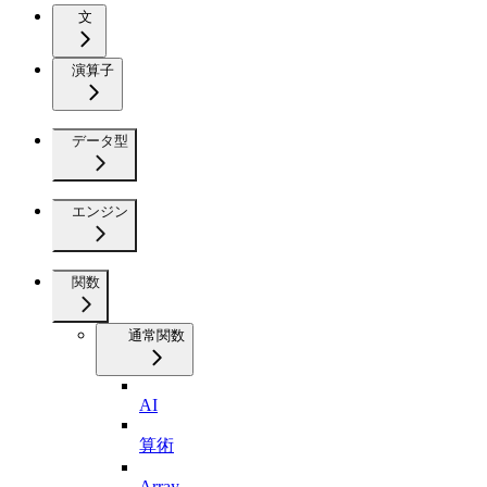
文
演算子
データ型
エンジン
関数
通常関数
AI
算術
Array