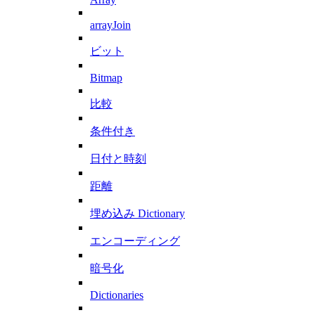
arrayJoin
ビット
Bitmap
比較
条件付き
日付と時刻
距離
埋め込み Dictionary
エンコーディング
暗号化
Dictionaries