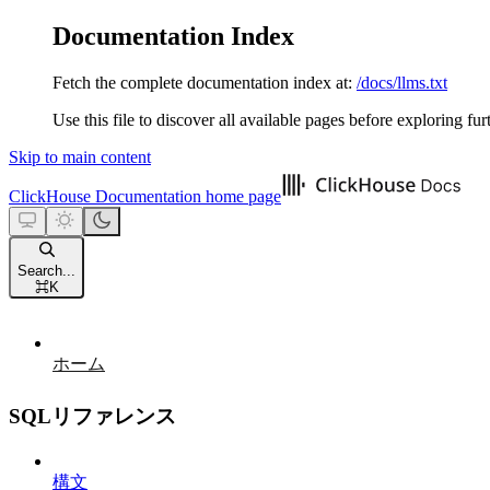
Documentation Index
Fetch the complete documentation index at:
/docs/llms.txt
Use this file to discover all available pages before exploring fur
Skip to main content
ClickHouse Documentation
home page
Search...
⌘
K
ホーム
SQLリファレンス
構文