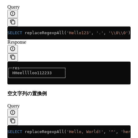
Query
SELECT
 replaceRegexpAll(
'Hello123'
, 
'.'
, 
'\\0\\0'
) 
AS
Response
┌─res──────────────────┐
│ HHeelllloo112233     │
└──────────────────────┘
空文字列の置換例
Query
SELECT
 replaceRegexpAll(
'Hello, World!'
, 
'^'
, 
'here: 