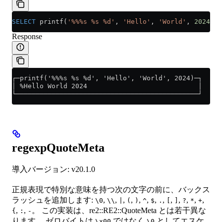
SELECT
 printf(
'%%%s %s %d'
, 
'Hello'
, 
'World'
, 
2024
);
Response
┌─printf('%%%s %s %d', 'Hello', 'World', 2024)─┐
│ %Hello World 2024                            │
└──────────────────────────────────────────────┘
regexpQuoteMeta
導入バージョン: v20.1.0
正規表現で特別な意味を持つ次の文字の前に、バックス
ラッシュを追加します:
,
,
,
,
,
,
,
,
,
,
,
,
,
\0
\\
|
(
)
^
$
.
[
]
?
*
+
,
,
。 この実装は、re2::RE2::QuoteMeta とは若干異な
{
:
-
ります。 ゼロバイトは
ではなく
としてエスケ
\x00
\0