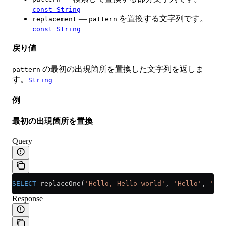
const String
—
を置換する文字列です。
replacement
pattern
const String
戻り値
の最初の出現箇所を置換した文字列を返しま
pattern
す。
String
例
最初の出現箇所を置換
Query
SELECT
 replaceOne(
'Hello, Hello world'
, 
'Hello'
, 
'Hi'
Response