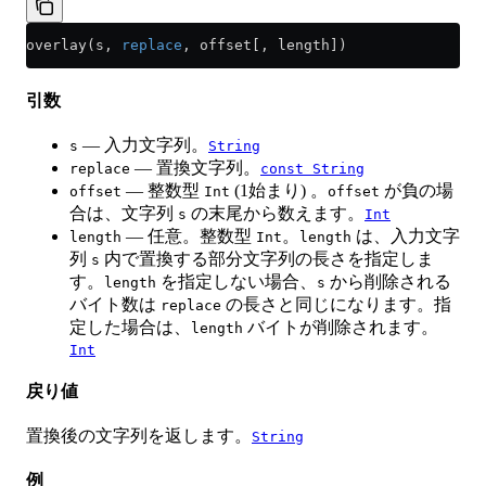
overlay(s, 
replace
, offset[, length])
引数
— 入力文字列。
s
String
— 置換文字列。
replace
const String
— 整数型
(1始まり) 。
が負の場
offset
Int
offset
合は、文字列
の末尾から数えます。
s
Int
— 任意。整数型
。
は、入力文字
length
Int
length
列
内で置換する部分文字列の長さを指定しま
s
す。
を指定しない場合、
から削除される
length
s
バイト数は
の長さと同じになります。指
replace
定した場合は、
バイトが削除されます。
length
Int
戻り値
置換後の文字列を返します。
String
例