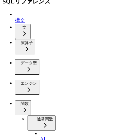
SQLリファレンス
構文
文
演算子
データ型
エンジン
関数
通常関数
AI