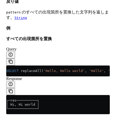
戻り値
のすべての出現箇所を置換した文字列を返しま
pattern
す。
String
例
すべての出現箇所を置換
Query
SELECT
 replaceAll(
'Hello, Hello world'
, 
'Hello'
, 
'Hi'
Response
┌─res──────────┐
│ Hi, Hi world │
└──────────────┘