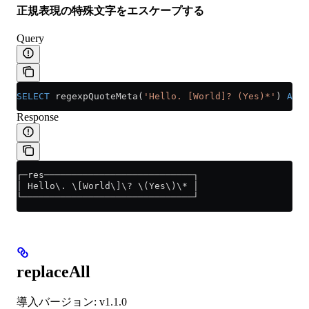
正規表現の特殊文字をエスケープする
Query
SELECT
 regexpQuoteMeta(
'Hello. [World]? (Yes)*'
) 
AS
 r
Response
┌─res───────────────────────────┐
│ Hello\. \[World\]\? \(Yes\)\* │
└───────────────────────────────┘
replaceAll
導入バージョン: v1.1.0