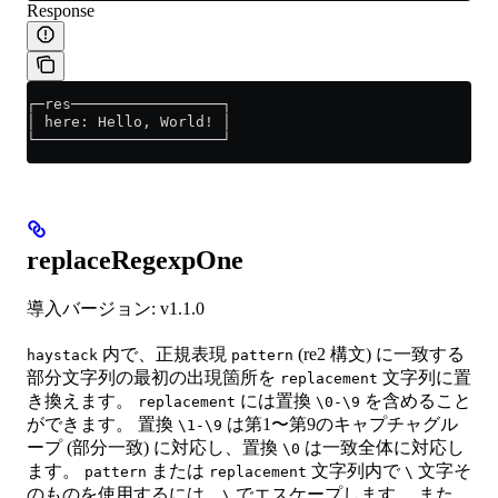
Response
┌─res─────────────────┐
│ here: Hello, World! │
└─────────────────────┘
replaceRegexpOne
導入バージョン: v1.1.0
内で、正規表現
(re2 構文) に一致する
haystack
pattern
部分文字列の最初の出現箇所を
文字列に置
replacement
き換えます。
には置換
を含めること
replacement
\0-\9
ができます。 置換
は第1〜第9のキャプチャグル
\1-\9
ープ (部分一致) に対応し、置換
は一致全体に対応し
\0
ます。
または
文字列内で
文字そ
pattern
replacement
\
のものを使用するには、
でエスケープします。 また、
\