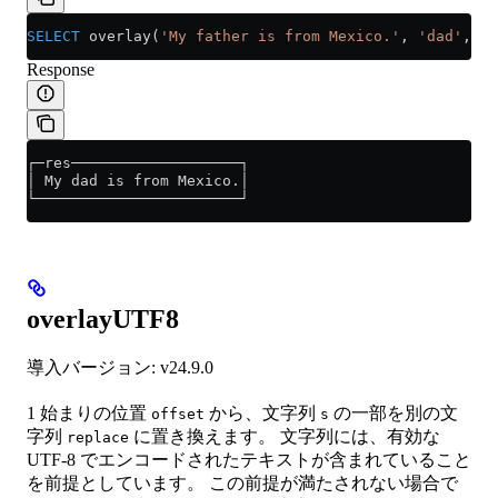
SELECT
 overlay(
'My father is from Mexico.'
, 
'dad'
, 
4
,
Response
┌─res───────────────────┐
│ My dad is from Mexico.│
└───────────────────────┘
overlayUTF8
導入バージョン: v24.9.0
1 始まりの位置
から、文字列
の一部を別の文
offset
s
字列
に置き換えます。 文字列には、有効な
replace
UTF-8 でエンコードされたテキストが含まれていること
を前提としています。 この前提が満たされない場合で