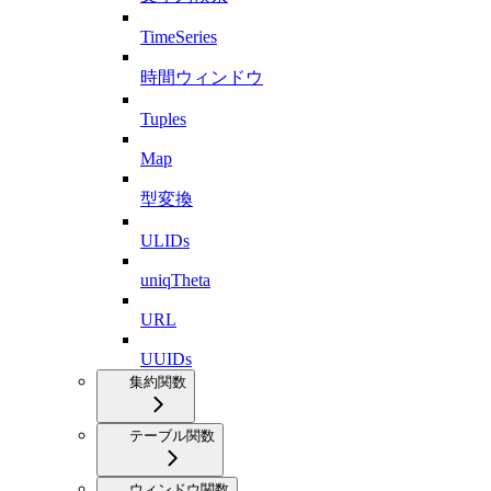
TimeSeries
時間ウィンドウ
Tuples
Map
型変換
ULIDs
uniqTheta
URL
UUIDs
集約関数
テーブル関数
ウィンドウ関数