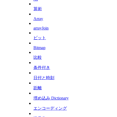
算術
Array
arrayJoin
ビット
Bitmap
比較
条件付き
日付と時刻
距離
埋め込み Dictionary
エンコーディング