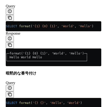
Query
SELECT
 format
(
'{1} {0} {1}'
, 
'World'
, 
'Hello'
)
Response
┌─format('{1} {0} {1}', 'World', 'Hello')─┐
│ Hello World Hello                       │
└─────────────────────────────────────────┘
暗黙的な番号付け
Query
SELECT
 format
(
'{} {}'
, 
'Hello'
, 
'World'
)