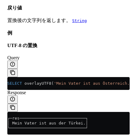
戻り値
置換後の文字列を返します。
String
例
UTF-8 の置換
Query
SELECT
 overlayUTF8(
'Mein Vater ist aus Österreich.'
, 
Response
┌─res───────────────────────────┐
│ Mein Vater ist aus der Türkei.│
└───────────────────────────────┘