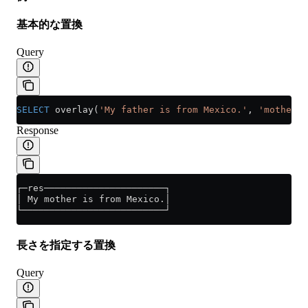
基本的な置換
Query
SELECT
 overlay(
'My father is from Mexico.'
, 
'mother'
,
Response
┌─res──────────────────────┐
│ My mother is from Mexico.│
└──────────────────────────┘
長さを指定する置換
Query