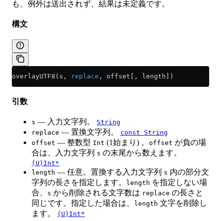
も、例外は送出されず、結果は未定義です。
構文
overlayUTF8(s, 
replace
, offset[, length])
引数
— 入力文字列。
s
String
— 置換文字列。
replace
const String
— 整数型
(1始まり) 。
が負の場
offset
Int
offset
合は、入力文字列
の末尾から数えます。
s
(U)Int*
— 任意。置換する入力文字列
内の部分文
length
s
字列の長さを指定します。
を指定しない場
length
合、
から削除される文字数は
の長さと
s
replace
同じです。指定した場合は、
文字を削除し
length
ます。
(U)Int*