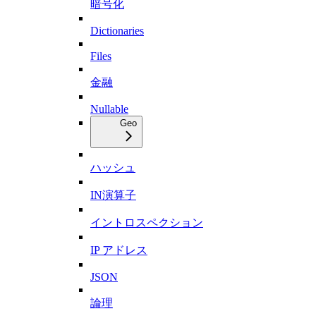
暗号化
Dictionaries
Files
金融
Nullable
Geo
ハッシュ
IN演算子
イントロスペクション
IP アドレス
JSON
論理