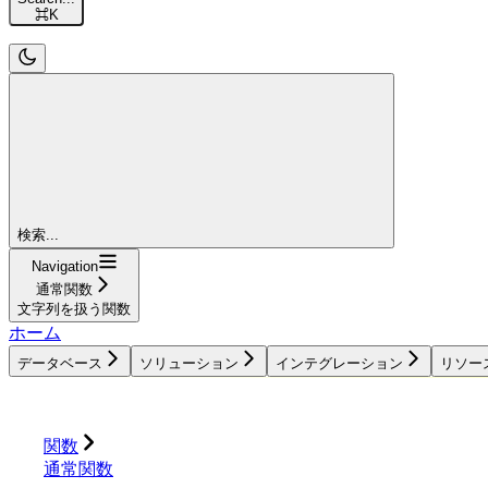
⌘
K
検索...
Navigation
通常関数
文字列を扱う関数
ホーム
データベース
ソリューション
インテグレーション
リソー
データベース
ソリューション
インテグレーション
関数
通常関数