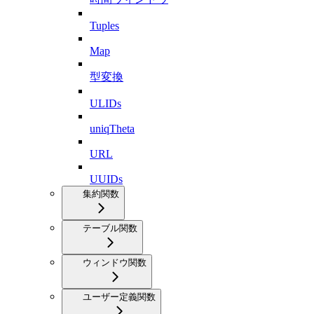
Tuples
Map
型変換
ULIDs
uniqTheta
URL
UUIDs
集約関数
テーブル関数
ウィンドウ関数
ユーザー定義関数