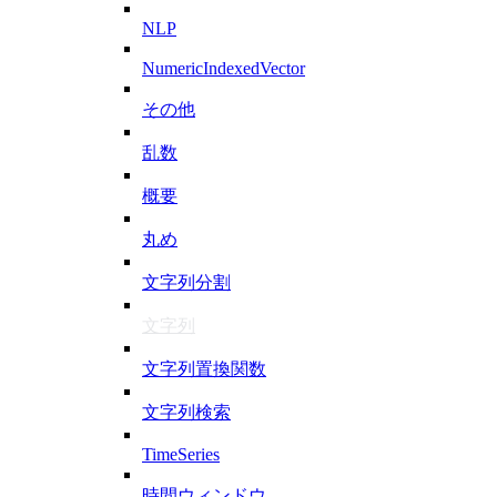
NLP
NumericIndexedVector
その他
乱数
概要
丸め
文字列分割
文字列
文字列置換関数
文字列検索
TimeSeries
時間ウィンドウ