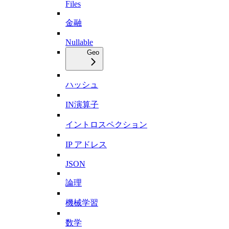
Files
金融
Nullable
Geo
ハッシュ
IN演算子
イントロスペクション
IP アドレス
JSON
論理
機械学習
数学