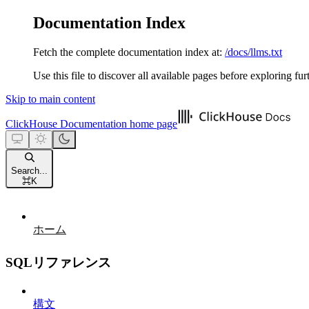
Documentation Index
Fetch the complete documentation index at:
/docs/llms.txt
Use this file to discover all available pages before exploring fur
Skip to main content
ClickHouse Documentation
home page
Search...
⌘
K
ホーム
SQLリファレンス
構文