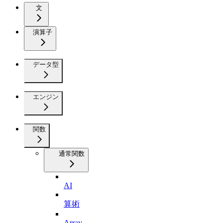
文
演算子
データ型
エンジン
関数
通常関数
AI
算術
Array