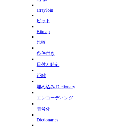
arrayJoin
ビット
Bitmap
比較
条件付き
日付と時刻
距離
埋め込み Dictionary
エンコーディング
暗号化
Dictionaries