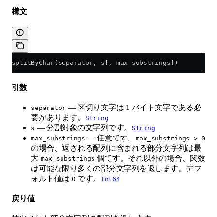
構文
splitByChar(separator, s[, max_substrings])
引数
— 区切り文字は 1 バイト文字である必
separator
要があります。
String
— 分割対象の文字列です。
s
String
— 任意です。
max_substrings
max_substrings > 0
の場合、返される配列に含まれる部分文字列は最
大
個です。それ以外の場合、関数
max_substrings
は可能な限り多くの部分文字列を返します。デフ
ォルト値は
です。
0
Int64
戻り値