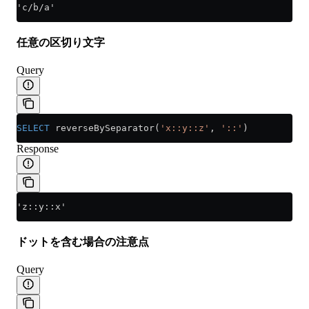
'c/b/a'
任意の区切り文字
Query
SELECT
 reverseBySeparator(
'x::y::z'
, 
'::'
)
Response
'z::y::x'
ドットを含む場合の注意点
Query