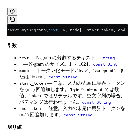
naiveBayesNgrams(
text
, n, mode[, start_token, end_tok
引数
— N-gram に分割するテキスト。
text
String
— N-gram のサイズ。1 ～ 1024。
n
const UInt
— トークン化モード: ‘byte’、‘codepoint’、ま
mode
たは ‘token’。
const String
— 任意。入力の先頭に境界トークン
start_token
を (n-1) 回追加します。‘byte’/‘codepoint’ では数
値、‘token’ ではリテラルです。空文字列の場合、
パディングは行われません。
const String
— 任意。入力の末尾に境界トークンを
end_token
(n-1) 回追加します。
const String
戻り値