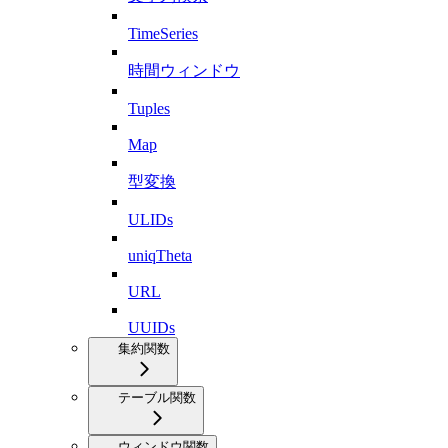
TimeSeries
時間ウィンドウ
Tuples
Map
型変換
ULIDs
uniqTheta
URL
UUIDs
集約関数
テーブル関数
ウィンドウ関数