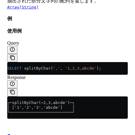
抽出された部分文字列の配列を返します。
Array(String)
例
使用例
Query
SELECT
 splitByChar(
','
, 
'1,2,3,abcde'
);
Response
┌─splitByChar(⋯2,3,abcde')─┐
│ ['1','2','3','abcde']    │
└──────────────────────────┘