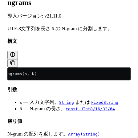
ngrams
導入バージョン: v21.11.0
UTF-8文字列を長さ
の N-gram に分割します。
N
構文
ngrams(s, N)
引数
— 入力文字列。
または
s
String
FixedString
— N-gram の長さ。
N
const UInt8/16/32/64
戻り値
N-gram の配列を返します。
Array(String)