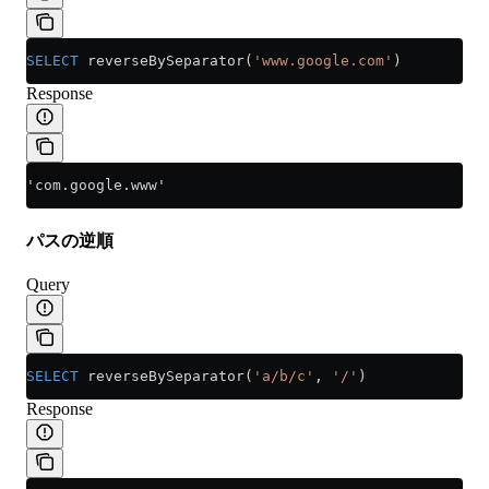
SELECT
 reverseBySeparator(
'www.google.com'
)
Response
'com.google.www'
パスの逆順
Query
SELECT
 reverseBySeparator(
'a/b/c'
, 
'/'
)
Response