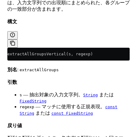
は、入力文字列での出現順にまとめられた、各グループ
の一致部分が含まれます。
構文
extractAllGroupsVertical(s, regexp)
別名
:
extractAllGroups
引数
— 抽出対象の入力文字列。
または
s
String
FixedString
— マッチに使用する正規表現。
regexp
const
または
String
const FixedString
戻り値