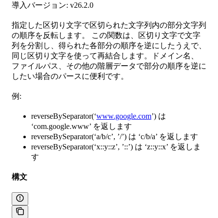
導入バージョン: v26.2.0
指定した区切り文字で区切られた文字列内の部分文字列
の順序を反転します。 この関数は、区切り文字で文字
列を分割し、得られた各部分の順序を逆にしたうえで、
同じ区切り文字を使って再結合します。ドメイン名、
ファイルパス、その他の階層データで部分の順序を逆に
したい場合のパースに便利です。
例:
reverseBySeparator(‘
www.google.com
’) は
‘com.google.www’ を返します
reverseBySeparator(‘a/b/c’, ’/’) は ‘c/b/a’ を返します
reverseBySeparator(‘x::y::z’, ’::’) は ‘z::y::x’ を返しま
す
構文