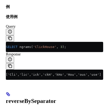
例
使用例
Query
SELECT
 ngrams(
'ClickHouse'
, 
3
);
Response
['Cli','lic','ick','ckH','kHo','Hou','ous','use']
reverseBySeparator