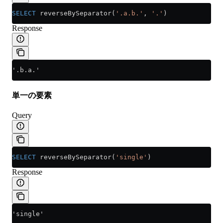
SELECT
 reverseBySeparator(
'.a.b.'
, 
'.'
)
Response
'.b.a.'
単一の要素
Query
SELECT
 reverseBySeparator(
'single'
)
Response
'single'