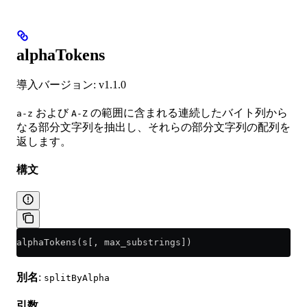
alphaTokens
導入バージョン: v1.1.0
および
の範囲に含まれる連続したバイト列から
a-z
A-Z
なる部分文字列を抽出し、それらの部分文字列の配列を
返します。
構文
alphaTokens(s[, max_substrings])
別名
:
splitByAlpha
引数