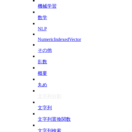
機械学習
数学
NLP
NumericIndexedVector
その他
乱数
概要
丸め
文字列分割
文字列
文字列置換関数
文字列検索