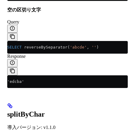
空の区切り文字
Query
SELECT
 reverseBySeparator(
'abcde'
, 
''
)
Response
'edcba'
splitByChar
導入バージョン: v1.1.0