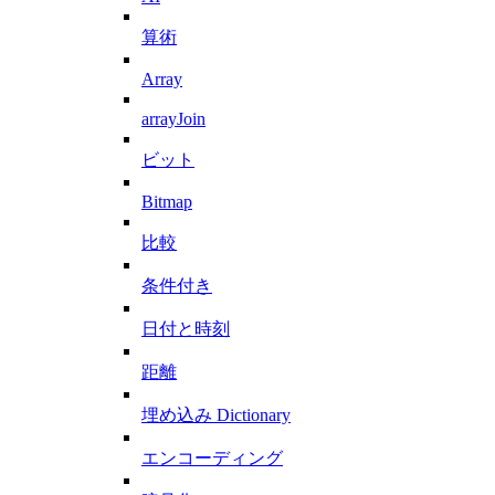
算術
Array
arrayJoin
ビット
Bitmap
比較
条件付き
日付と時刻
距離
埋め込み Dictionary
エンコーディング