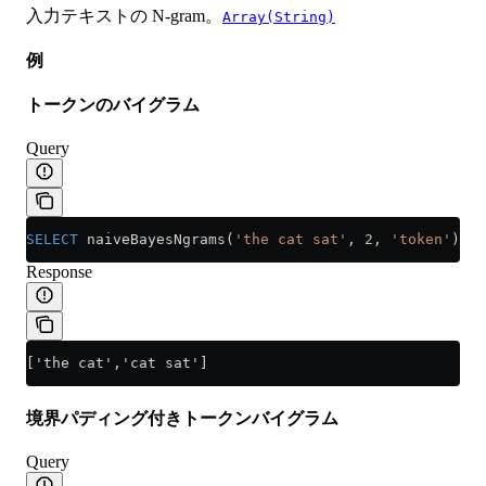
入力テキストの N-gram。
Array(String)
例
トークンのバイグラム
Query
SELECT
 naiveBayesNgrams(
'the cat sat'
, 
2
, 
'token'
);
Response
['the cat','cat sat']
境界パディング付きトークンバイグラム
Query