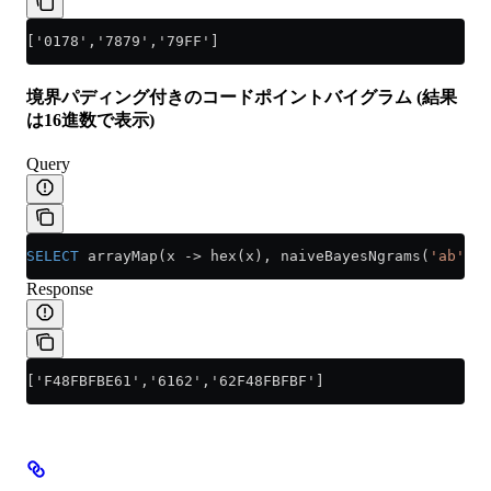
['0178','7879','79FF']
境界パディング付きのコードポイントバイグラム (結果
は16進数で表示)
Query
SELECT
 arrayMap(x 
->
 hex(x), naiveBayesNgrams(
'ab'
, 
2
Response
['F48FBFBE61','6162','62F48FBFBF']