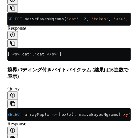
SELECT
 naiveBayesNgrams(
'cat'
, 
2
, 
'token'
, 
'<s>'
, 
'</
Response
['<s> cat','cat </s>']
境界パディング付きバイトバイグラム (結果は16進数で
表示)
Query
SELECT
 arrayMap(x 
->
 hex(x), naiveBayesNgrams(
'xy'
, 
2
Response