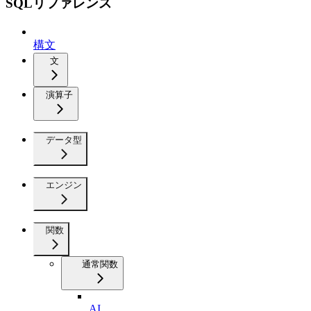
SQLリファレンス
構文
文
演算子
データ型
エンジン
関数
通常関数
AI