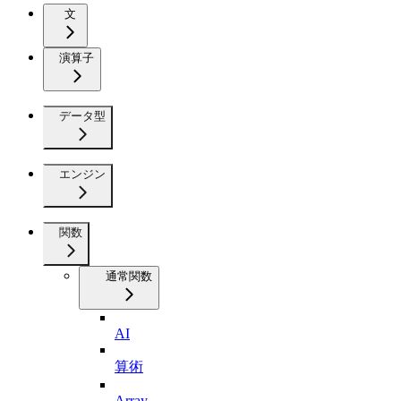
文
演算子
データ型
エンジン
関数
通常関数
AI
算術
Array