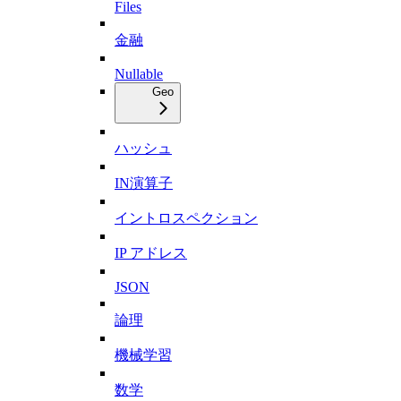
Files
金融
Nullable
Geo
ハッシュ
IN演算子
イントロスペクション
IP アドレス
JSON
論理
機械学習
数学