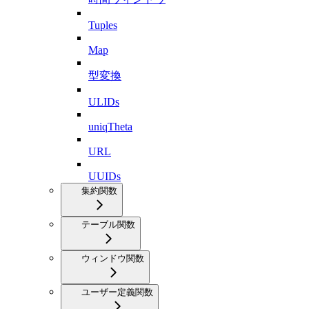
Tuples
Map
型変換
ULIDs
uniqTheta
URL
UUIDs
集約関数
テーブル関数
ウィンドウ関数
ユーザー定義関数