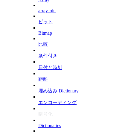
arrayJoin
ビット
Bitmap
比較
条件付き
日付と時刻
距離
埋め込み Dictionary
エンコーディング
暗号化
Dictionaries