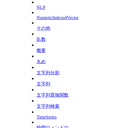
NLP
NumericIndexedVector
その他
乱数
概要
丸め
文字列分割
文字列
文字列置換関数
文字列検索
TimeSeries
時間ウィンドウ