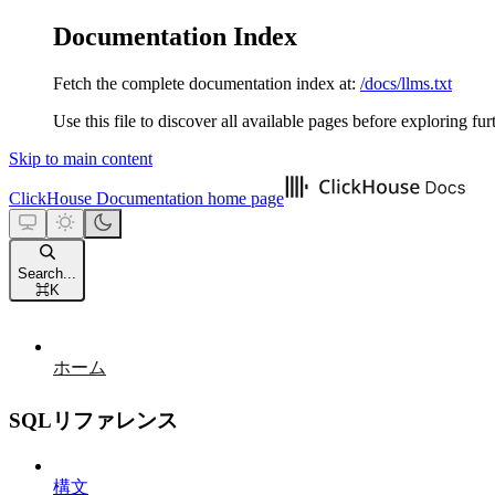
Documentation Index
Fetch the complete documentation index at:
/docs/llms.txt
Use this file to discover all available pages before exploring fur
Skip to main content
ClickHouse Documentation
home page
Search...
⌘
K
ホーム
SQLリファレンス
構文