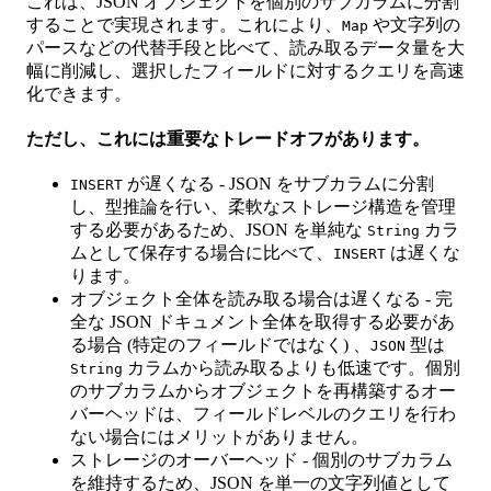
これは、JSON オブジェクトを個別のサブカラムに分割
することで実現されます。これにより、
や文字列の
Map
パースなどの代替手段と比べて、読み取るデータ量を大
幅に削減し、選択したフィールドに対するクエリを高速
化できます。
ただし、これには重要なトレードオフがあります。
が遅くなる - JSON をサブカラムに分割
INSERT
し、型推論を行い、柔軟なストレージ構造を管理
する必要があるため、JSON を単純な
カラ
String
ムとして保存する場合に比べて、
は遅くな
INSERT
ります。
オブジェクト全体を読み取る場合は遅くなる - 完
全な JSON ドキュメント全体を取得する必要があ
る場合 (特定のフィールドではなく) 、
型は
JSON
カラムから読み取るよりも低速です。個別
String
のサブカラムからオブジェクトを再構築するオー
バーヘッドは、フィールドレベルのクエリを行わ
ない場合にはメリットがありません。
ストレージのオーバーヘッド - 個別のサブカラム
を維持するため、JSON を単一の文字列値として