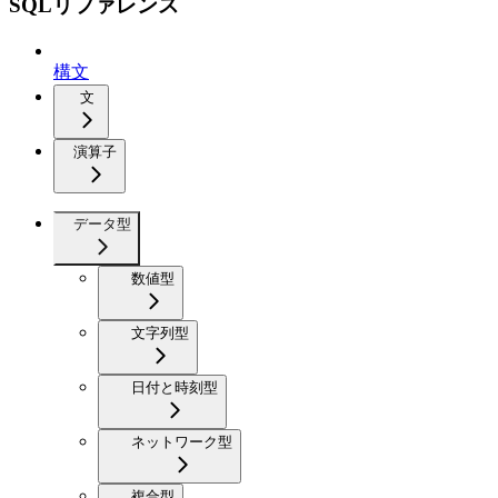
SQLリファレンス
構文
文
演算子
データ型
数値型
文字列型
日付と時刻型
ネットワーク型
複合型