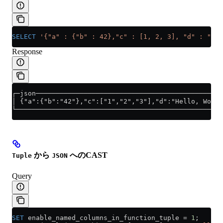
SELECT
 '{"a" : {"b" : 42},"c" : [1, 2, 3], "d" : "Hel
Response
┌─json───────────────────────────────────────────────
│ {"a":{"b":"42"},"c":["1","2","3"],"d":"Hello, World
└────────────────────────────────────────────────────
から
へのCAST
Tuple
JSON
Query
SET
 enable_named_columns_in_function_tuple 
=
 1
;