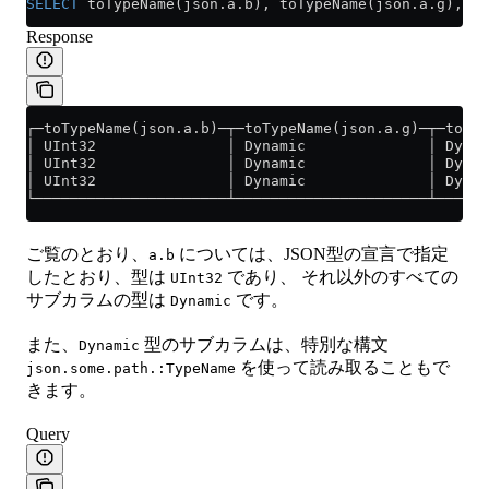
SELECT
 toTypeName(
json
.
a
.b), toTypeName(
json
.
a
.g), to
Response
┌─toTypeName(json.a.b)─┬─toTypeName(json.a.g)─┬─toTyp
│ UInt32               │ Dynamic              │ Dynam
│ UInt32               │ Dynamic              │ Dynam
│ UInt32               │ Dynamic              │ Dynam
└──────────────────────┴──────────────────────┴──────
ご覧のとおり、
については、JSON型の宣言で指定
a.b
したとおり、型は
であり、 それ以外のすべての
UInt32
サブカラムの型は
です。
Dynamic
また、
型のサブカラムは、特別な構文
Dynamic
を使って読み取ることもで
json.some.path.:TypeName
きます。
Query