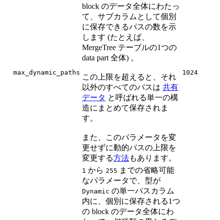
block のデータ全体にわたっ
て、サブカラムとして個別
に保存できるパスの数を示
します (たとえば、
MergeTree テーブルの1つの
data part 全体) 。
max_dynamic_paths
1024
この上限を超えると、それ
以外のすべてのパスは
共有
データ
と呼ばれる単一の構
造にまとめて保存されま
す。
また、このパラメータを変
更せずに動的パスの上限を
変更する
方法
もあります。
から
までの省略可能
1
255
なパラメータで、型が
の単一パスカラム
Dynamic
内に、個別に保存される1つ
の block のデータ全体にわ