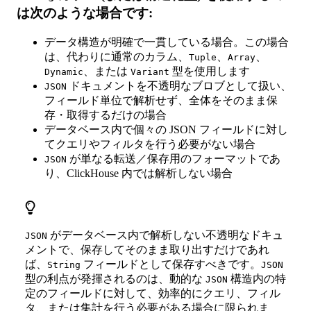
は次のような場合です:
データ構造が明確で一貫している場合。この場合
は、代わりに通常のカラム、
、
、
Tuple
Array
、または
型を使用します
Dynamic
Variant
ドキュメントを不透明なブロブとして扱い、
JSON
フィールド単位で解析せず、全体をそのまま保
存・取得するだけの場合
データベース内で個々の JSON フィールドに対し
てクエリやフィルタを行う必要がない場合
が単なる転送／保存用のフォーマットであ
JSON
り、ClickHouse 内では解析しない場合
がデータベース内で解析しない不透明なドキュ
JSON
メントで、保存してそのまま取り出すだけであれ
ば、
フィールドとして保存すべきです。
String
JSON
型の利点が発揮されるのは、動的な
構造内の特
JSON
定のフィールドに対して、効率的にクエリ、フィル
タ、または集計を行う必要がある場合に限られま