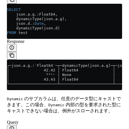
SELECT
    json
.
a
.g.:Float64,
    dynamicType(
json
.
a
.g),
    json
.
d
.:
Date
,
    dynamicType(
json
.
d
)
FROM
 test
Response
┌─json.a.g.:`Float64`─┬─dynamicType(json.a.g)─┬─json.
│               42.42 │ Float64               │     2
│                ᴺᵁᴸᴸ │ None                  │     2
│               43.43 │ Float64               │      
└─────────────────────┴───────────────────────┴──────
のサブカラムは、任意のデータ型にキャストで
Dynamic
きます。この場合、
内部の型を要求された型に
Dynamic
キャストできない場合は、例外がスローされます。
Query