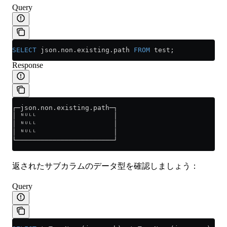
Query
SELECT
 json
.
non
.
existing
.
path
 FROM
 test;
Response
┌─json.non.existing.path─┐
│ ᴺᵁᴸᴸ                   │
│ ᴺᵁᴸᴸ                   │
│ ᴺᵁᴸᴸ                   │
└────────────────────────┘
返されたサブカラムのデータ型を確認しましょう：
Query