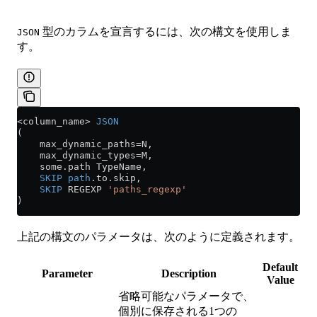
型のカラムを宣言するには、次の構文を使用しま
JSON
す。
<
column_name
>
 JSON
(
    max_dynamic_paths
=
N,
    max_dynamic_types
=
M,
    some
.
path
 TypeName,
    SKIP
 path
.
to
.
skip
,
    SKIP
 REGEXP 
'paths_regexp'
)
上記の構文のパラメータは、次のように定義されます。
Default
Parameter
Description
Value
省略可能なパラメータで、
個別に保存される1つの