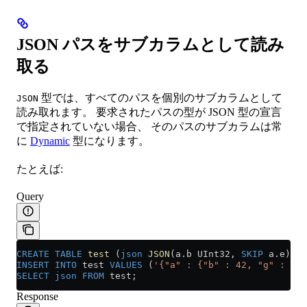
JSON パスをサブカラムとして読み
取る
型では、すべてのパスを個別のサブカラムとして
JSON
読み取れます。 要求されたパスの型が JSON 型の宣言
で指定されていない場合、 そのパスのサブカラムは常
に
Dynamic
型になります。
たとえば:
Query
CREATE
 TABLE
 test
 (
json
 JSON
(
a
.
b
 UInt32, 
SKIP
 a
.
e
)) E
INSERT INTO
 test 
VALUES
 (
'{"a" : {"b" : 42, "g" : 42.
SELECT
 json
 FROM
 test;
Response