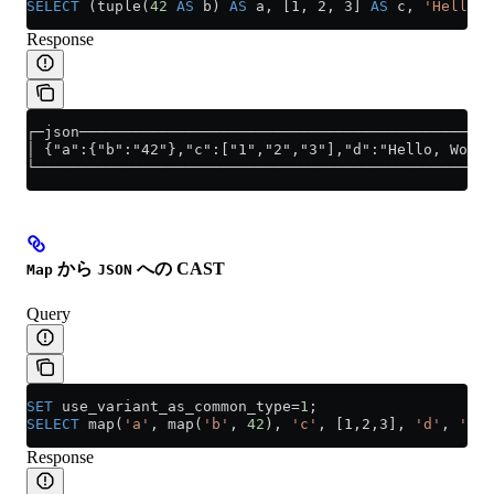
SELECT
 (tuple(
42
 AS
 b) 
AS
 a, [1, 2, 3] 
AS
 c, 
'Hello, 
Response
┌─json───────────────────────────────────────────────
│ {"a":{"b":"42"},"c":["1","2","3"],"d":"Hello, World
└────────────────────────────────────────────────────
から
への CAST
Map
JSON
Query
SET
 use_variant_as_common_type
=
1
;
SELECT
 map(
'a'
, map(
'b'
, 
42
), 
'c'
, [1,2,3], 
'd'
, 
'Hel
Response