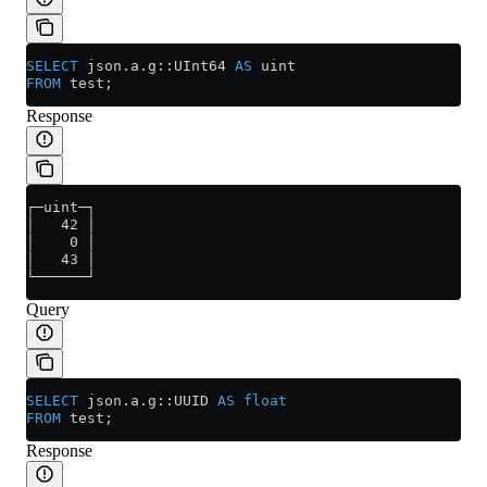
SELECT
 json
.
a
.g::UInt64 
AS
 uint
FROM
 test;
Response
┌─uint─┐
│   42 │
│    0 │
│   43 │
└──────┘
Query
SELECT
 json
.
a
.g::UUID 
AS
 float
FROM
 test;
Response