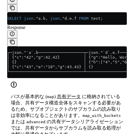
SELECT
 json
.^
a
.
b
, 
json
.^
d
.
e
.f 
FROM
 test;
Response
┌─json.^`a`.b───────────────────┬─json.^`d`.e.f──────
│ {"c":"42","g":42.42}          │ {"g":"Hello, World"
│ {}                            │ {"h":["4","5","6"]}
│ {"c":"43","e":"10","g":43.43} │ {}                 
└───────────────────────────────┴────────────────────
パスが基本的な (
)
共有データ
に格納されている
map
場合、共有データ構造全体をスキャンする必要があ
るため、サブオブジェクトのサブカラムの読み取り
は非効率になることがあります。
map_with_buckets
または
の共有データシリアライゼーション
advanced
では、共有データからサブカラムを読み取る処理が