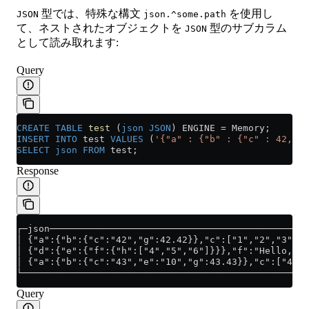
型では、特殊な構文
を使用し
JSON
json.^some.path
て、ネストされたオブジェクトを
型のサブカラム
JSON
として読み取れます:
Query
CREATE
 TABLE
 test
 (
json
 JSON
) ENGINE 
=
 Memory;
INSERT INTO
 test 
VALUES
 (
'{"a" : {"b" : {"c" : 42, "g
SELECT
 json
 FROM
 test;
Response
┌─json───────────────────────────────────────────────
│ {"a":{"b":{"c":"42","g":42.42}},"c":["1","2","3"],"
│ {"d":{"e":{"f":{"h":["4","5","6"]}}},"f":"Hello, Wo
│ {"a":{"b":{"c":"43","e":"10","g":43.43}},"c":["4","
└────────────────────────────────────────────────────
Query