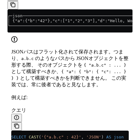
┌─json───────────────────────────────────────────────
│ {"a":{"b":"42"},"c":["1","2","3"],"d":"Hello, World
└────────────────────────────────────────────────────
JSONパスはフラット化されて保存されます。つま
り、
のようなパスから JSONオブジェクトを整
a.b.c
形する際、 そのオブジェクトを
{ "a.b.c" : ... }
として構築すべきか、
{ "a": { "b": { "c": ... }
として構築すべきかを判断できません。 この実
} }
装では、常に後者であると見なします。
例えば:
クエリ
SELECT
 CAST
(
'{"a.b.c" : 42}'
, 
'JSON'
) 
AS
 json