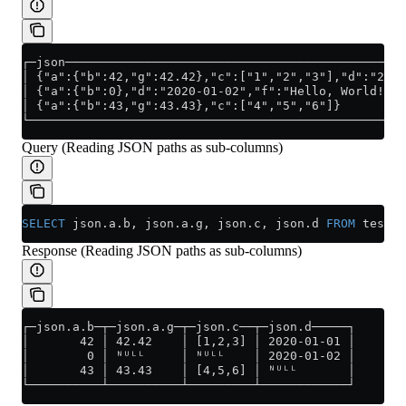
┌─json───────────────────────────────────────────────
│ {"a":{"b":42,"g":42.42},"c":["1","2","3"],"d":"2020
│ {"a":{"b":0},"d":"2020-01-02","f":"Hello, World!"} 
│ {"a":{"b":43,"g":43.43},"c":["4","5","6"]}         
└────────────────────────────────────────────────────
Query (Reading JSON paths as sub-columns)
SELECT
 json
.
a
.b, 
json
.
a
.g, 
json
.
c
, 
json
.
d
 FROM
 test;
Response (Reading JSON paths as sub-columns)
┌─json.a.b─┬─json.a.g─┬─json.c──┬─json.d─────┐
│       42 │ 42.42    │ [1,2,3] │ 2020-01-01 │
│        0 │ ᴺᵁᴸᴸ     │ ᴺᵁᴸᴸ    │ 2020-01-02 │
│       43 │ 43.43    │ [4,5,6] │ ᴺᵁᴸᴸ       │
└──────────┴──────────┴─────────┴────────────┘