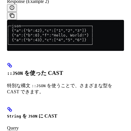
Response (Example 2)
┌─json──────────────────────────────┐
│ {"a":{"b":42},"c":["1","2","3"]}  │
│ {"a":{"b":0},"f":"Hello, World!"} │
│ {"a":{"b":43},"c":["4","5","6"]}  │
└───────────────────────────────────┘
を使った CAST
::JSON
特別な構文
を使うことで、さまざまな型を
::JSON
CAST できます。
を
に CAST
String
JSON
Query