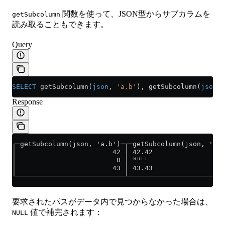
関数を使って、JSON型からサブカラムを
getSubcolumn
読み取ることもできます。
Query
SELECT
 getSubcolumn(
json
, 
'a.b'
), getSubcolumn(
json
, 
Response
┌─getSubcolumn(json, 'a.b')─┬─getSubcolumn(json, 'a.g
│                        42 │ 42.42                  
│                         0 │ ᴺᵁᴸᴸ                   
│                        43 │ 43.43                  
└───────────────────────────┴────────────────────────
要求されたパスがデータ内で見つからなかった場合は、
値で補完されます：
NULL