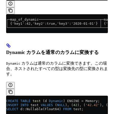
┌─map_of_dynamic──────────────────────────────┬─map_o
│ {'key1':42,'key2':true,'key3':'2020-01-01'} │ {'key
└─────────────────────────────────────────────┴──────
Dynamic カラムを通常のカラムに変換する
カラムは通常のカラムに変換できます。この場
Dynamic
合、ネストされたすべての型は変換先の型に変換されま
す。
CREATE
 TABLE
 test
 (d 
Dynamic
) ENGINE 
=
 Memory;
INSERT INTO
 test 
VALUES
 (
NULL
), (
42
), (
'42.42'
), (tru
SELECT
 d::Nullable(Float64) 
FROM
 test;