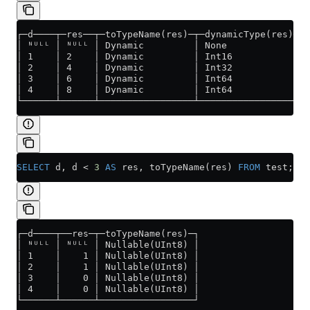
┌─d────┬─res──┬─toTypeName(res)─┬─dynamicType(res)─┐
│ ᴺᵁᴸᴸ │ ᴺᵁᴸᴸ │ Dynamic         │ None             │
│ 1    │ 2    │ Dynamic         │ Int16            │
│ 2    │ 4    │ Dynamic         │ Int32            │
│ 3    │ 6    │ Dynamic         │ Int64            │
│ 4    │ 8    │ Dynamic         │ Int64            │
└──────┴──────┴─────────────────┴──────────────────┘
SELECT
 d, d 
<
 3
 AS
 res, toTypeName(res) 
FROM
 test;
┌─d────┬──res─┬─toTypeName(res)─┐
│ ᴺᵁᴸᴸ │ ᴺᵁᴸᴸ │ Nullable(UInt8) │
│ 1    │    1 │ Nullable(UInt8) │
│ 2    │    1 │ Nullable(UInt8) │
│ 3    │    0 │ Nullable(UInt8) │
│ 4    │    0 │ Nullable(UInt8) │
└──────┴──────┴─────────────────┘