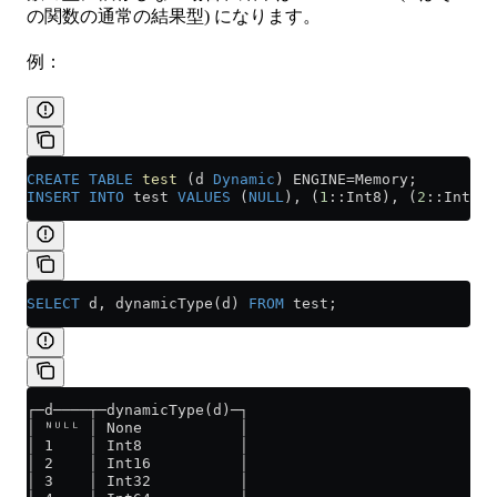
の関数の通常の結果型) になります。
例：
CREATE
 TABLE
 test
 (d 
Dynamic
) ENGINE
=
Memory;
INSERT INTO
 test 
VALUES
 (
NULL
), (
1
::Int8), (
2
::Int16)
SELECT
 d, dynamicType(d) 
FROM
 test;
┌─d────┬─dynamicType(d)─┐
│ ᴺᵁᴸᴸ │ None           │
│ 1    │ Int8           │
│ 2    │ Int16          │
│ 3    │ Int32          │