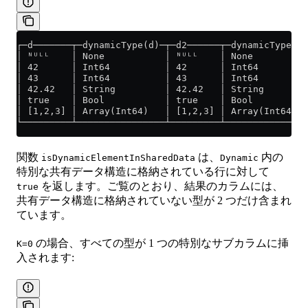
┌─d───────┬─dynamicType(d)─┬─d2──────┬─dynamicType(d2
│ ᴺᵁᴸᴸ    │ None           │ ᴺᵁᴸᴸ    │ None          
│ 42      │ Int64          │ 42      │ Int64         
│ 43      │ Int64          │ 43      │ Int64         
│ 42.42   │ String         │ 42.42   │ String        
│ true    │ Bool           │ true    │ Bool          
│ [1,2,3] │ Array(Int64)   │ [1,2,3] │ Array(Int64)  
└─────────┴────────────────┴─────────┴───────────────
関数
は、
内の
isDynamicElementInSharedData
Dynamic
特別な共有データ構造に格納されている行に対して
を返します。ご覧のとおり、結果のカラムには、
true
共有データ構造に格納されていない型が 2 つだけ含まれ
ています。
の場合、すべての型が 1 つの特別なサブカラムに挿
K=0
入されます: