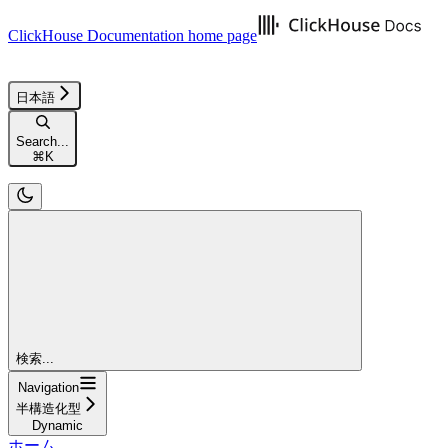
ClickHouse Documentation
home page
日本語
Search...
⌘
K
検索...
Navigation
半構造化型
Dynamic
ホーム