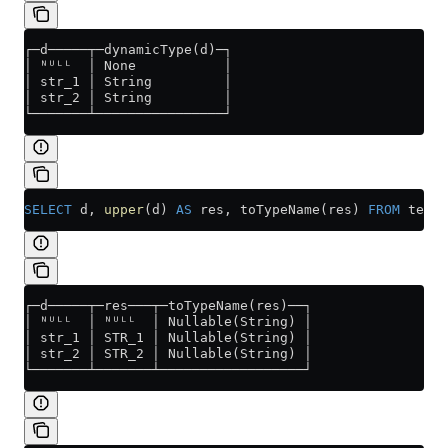
┌─d─────┬─dynamicType(d)─┐
│ ᴺᵁᴸᴸ  │ None           │
│ str_1 │ String         │
│ str_2 │ String         │
└───────┴────────────────┘
SELECT
 d, 
upper
(d) 
AS
 res, toTypeName(res) 
FROM
 test;
┌─d─────┬─res───┬─toTypeName(res)──┐
│ ᴺᵁᴸᴸ  │ ᴺᵁᴸᴸ  │ Nullable(String) │
│ str_1 │ STR_1 │ Nullable(String) │
│ str_2 │ STR_2 │ Nullable(String) │
└───────┴───────┴──────────────────┘