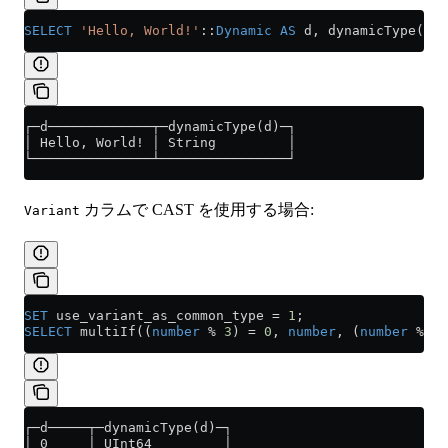
SELECT
 'Hello, World!'
::
Dynamic
 AS
 d, dynamicType(d);
┌─d─────────────┬─dynamicType(d)─┐
│ Hello, World! │ String         │
└───────────────┴────────────────┘
カラムで CAST を使用する場合:
Variant
SET
 use_variant_as_common_type 
=
 1
;
SELECT
 multiIf((
number
 % 
3
) 
=
 0
, 
number
, (
number
 % 
3
)
┌─d─────┬─dynamicType(d)─┐
│ 0     │ UInt64         │