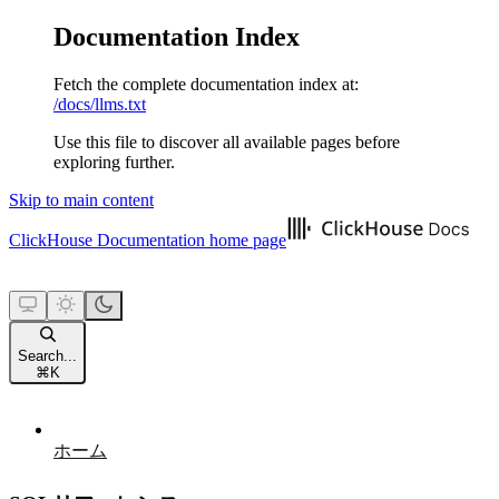
Documentation Index
Fetch the complete documentation index at:
/docs/llms.txt
Use this file to discover all available pages before
exploring further.
Skip to main content
ClickHouse Documentation
home page
Search...
⌘
K
ホーム