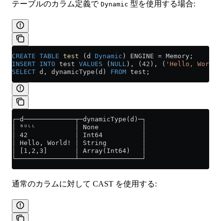
テーブルのカラム定義で
型を使用する場合:
Dynamic
CREATE
 TABLE
 test
 (d 
Dynamic
) ENGINE 
=
 Memory;
INSERT INTO
 test 
VALUES
 (
NULL
), (
42
), (
'Hello, World!
SELECT
 d, dynamicType(d) 
FROM
 test;
┌─d─────────────┬─dynamicType(d)─┐
│ ᴺᵁᴸᴸ          │ None           │
│ 42            │ Int64          │
│ Hello, World! │ String         │
│ [1,2,3]       │ Array(Int64)   │
└───────────────┴────────────────┘
通常のカラムに対して CAST を使用する: