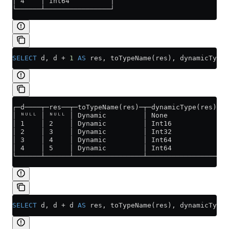
│ 4    │ Int64          │
└──────┴────────────────┘
SELECT
 d, d 
+
 1
 AS
 res, toTypeName(res), dynamicType(
┌─d────┬─res──┬─toTypeName(res)─┬─dynamicType(res)─┐
│ ᴺᵁᴸᴸ │ ᴺᵁᴸᴸ │ Dynamic         │ None             │
│ 1    │ 2    │ Dynamic         │ Int16            │
│ 2    │ 3    │ Dynamic         │ Int32            │
│ 3    │ 4    │ Dynamic         │ Int64            │
│ 4    │ 5    │ Dynamic         │ Int64            │
└──────┴──────┴─────────────────┴──────────────────┘
SELECT
 d, d 
+
 d 
AS
 res, toTypeName(res), dynamicType(