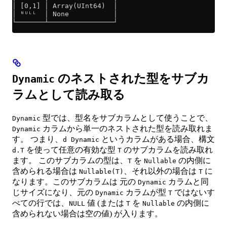
│ [0,1] │ Array(UInt64)  │
│ ᴺᵁᴸᴸ  │ None           │
└───────┴────────────────┘
のネストされた型をサブカ
Dynamic
ラムとして読み取る
型では、型名をサブカラムとして使うことで、
Dynamic
カラムから単一のネストされた型を読み取れま
Dynamic
す。 つまり、
というカラムがある場合、構文
d Dynamic
を使って任意の有効な型
のサブカラムを読み取れ
d.T
T
ます。 このサブカラムの型は、
を
の内側に
T
Nullable
含められる場合は
、それ以外の場合は
に
Nullable(T)
T
なります。このサブカラムは 元の
カラムと同
Dynamic
じサイズになり、元の
カラムが型
ではないす
Dynamic
T
べての行では、
値 (または
を
の内側に
NULL
T
Nullable
含められない場合は空の値) が入ります。