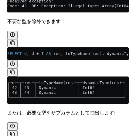
Received exception:
Code: 43. DB::Exception: Illegal types Array(Int64) a
不要な型を除外できます：
SELECT
 d, d 
+
 1
 AS
 res, toTypeName(res), dynamicType(
┌─d──┬─res─┬─toTypeName(res)─┬─dynamicType(res)─┐
│ 42 │ 43  │ Dynamic         │ Int64            │
│ 43 │ 44  │ Dynamic         │ Int64            │
└────┴─────┴─────────────────┴──────────────────┘
または、必要な型をサブカラムとして抽出します: