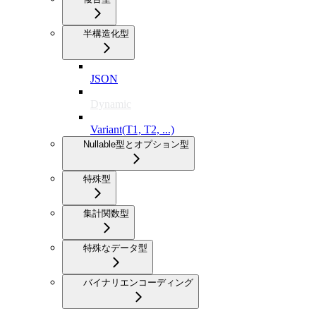
半構造化型
JSON
Dynamic
Variant(T1, T2, ...)
Nullable型とオプション型
特殊型
集計関数型
特殊なデータ型
バイナリエンコーディング