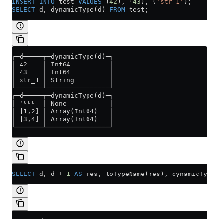
INSERT INTO
 test 
VALUES
 (
42
), (
43
), (
'str_1'
);
SELECT
 d, dynamicType(d) 
FROM
 test;
┌─d─────┬─dynamicType(d)─┐
│ 42    │ Int64          │
│ 43    │ Int64          │
│ str_1 │ String         │
└───────┴────────────────┘
┌─d─────┬─dynamicType(d)─┐
│ ᴺᵁᴸᴸ  │ None           │
│ [1,2] │ Array(Int64)   │
│ [3,4] │ Array(Int64)   │
└───────┴────────────────┘
SELECT
 d, d 
+
 1
 AS
 res, toTypeName(res), dynamicType(