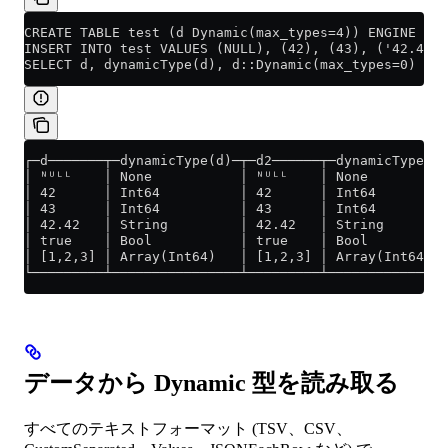
CREATE TABLE test (d Dynamic(max_types=4)) ENGINE = M
INSERT INTO test VALUES (NULL), (42), (43), ('42.42')
SELECT d, dynamicType(d), d::Dynamic(max_types=0) as 
┌─d───────┬─dynamicType(d)─┬─d2──────┬─dynamicType(d2
│ ᴺᵁᴸᴸ    │ None           │ ᴺᵁᴸᴸ    │ None          
│ 42      │ Int64          │ 42      │ Int64         
│ 43      │ Int64          │ 43      │ Int64         
│ 42.42   │ String         │ 42.42   │ String        
│ true    │ Bool           │ true    │ Bool          
│ [1,2,3] │ Array(Int64)   │ [1,2,3] │ Array(Int64)  
└─────────┴────────────────┴─────────┴───────────────
データから Dynamic 型を読み取る
すべてのテキストフォーマット (TSV、CSV、