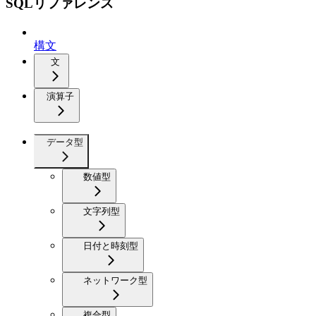
SQLリファレンス
構文
文
演算子
データ型
数値型
文字列型
日付と時刻型
ネットワーク型
複合型