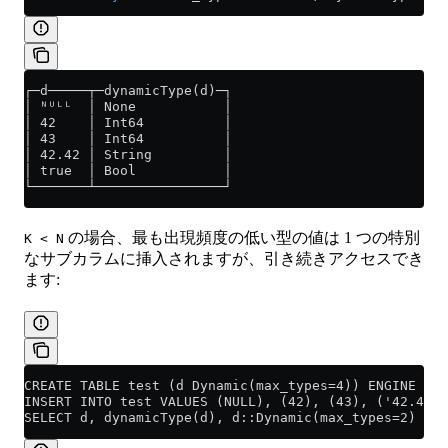
┌─d─────┬─dynamicType(d)─┐
│ ᴺᵁᴸᴸ  │ None           │
│ 42    │ Int64          │
│ 43    │ Int64          │
│ 42.42 │ String         │
│ true  │ Bool           │
└───────┴────────────────┘
の場合、最も出現頻度の低い型の値は 1 つの特別
K < N
なサブカラムに挿入されますが、引き続きアクセスでき
ます:
CREATE TABLE test (d Dynamic(max_types=4)) ENGINE = M
INSERT INTO test VALUES (NULL), (42), (43), ('42.42')
SELECT d, dynamicType(d), d::Dynamic(max_types=2) as 