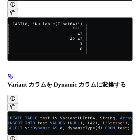
┌─CAST(d, 'Nullable(Float64)')─┐
│                         ᴺᵁᴸᴸ │
│                           42 │
│                        42.42 │
│                            1 │
│                            0 │
└──────────────────────────────┘
Variant カラムを Dynamic カラムに変換する
CREATE
 TABLE
 test
 (v Variant(UInt64, String, 
Array
(UI
INSERT INTO
 test 
VALUES
 (
NULL
), (
42
), (
'String'
), ([1
SELECT
 v::
Dynamic
 AS
 d, dynamicType(d) 
FROM
 test;