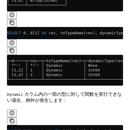
│ [3,4] │ Array(Int64)   │
└───────┴────────────────┘
SELECT
 d, d[1] 
AS
 res, toTypeName(res), dynamicType(r
┌─d─────┬─res──┬─toTypeName(res)─┬─dynamicType(res)─┐
│ ᴺᵁᴸᴸ  │ ᴺᵁᴸᴸ │ Dynamic         │ None             │
│ [1,2] │ 1    │ Dynamic         │ Int64            │
│ [3,4] │ 3    │ Dynamic         │ Int64            │
└───────┴──────┴─────────────────┴──────────────────┘
カラム内の一部の型に対して関数を実行できな
Dynamic
い場合、例外が発生します：