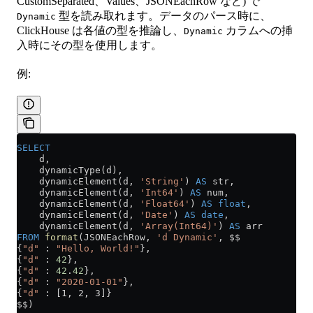
CustomSeparated、Values、JSONEachRow など) で
型を読み取れます。データのパース時に、
Dynamic
ClickHouse は各値の型を推論し、
カラムへの挿
Dynamic
入時にその型を使用します。
例:
SELECT
    d,
    dynamicType(d),
    dynamicElement(d, 
'String'
) 
AS
 str,
    dynamicElement(d, 
'Int64'
) 
AS
 num,
    dynamicElement(d, 
'Float64'
) 
AS
 float
,
    dynamicElement(d, 
'Date'
) 
AS
 date
,
    dynamicElement(d, 
'Array(Int64)'
) 
AS
 arr
FROM
 format
(JSONEachRow, 
'd Dynamic'
, $$
{
"d"
 : 
"Hello, World!"
},
{
"d"
 : 
42
},
{
"d"
 : 
42
.
42
},
{
"d"
 : 
"2020-01-01"
},
{
"d"
 : [1, 2, 3]}
$$)