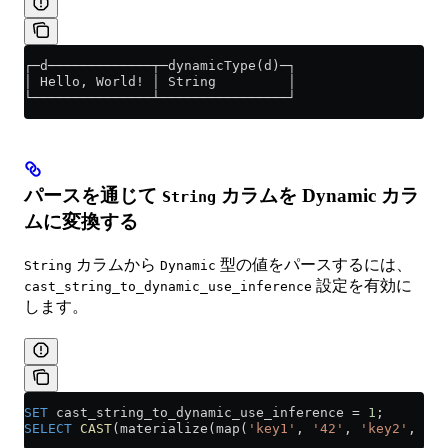
┌─d─────────────┬─dynamicType(d)─┐
│ Hello, World! │ String         │
└───────────────┴────────────────┘
パースを通じて
カラムを Dynamic カラ
String
ムに変換する
カラムから
型の値をパースするには、
String
Dynamic
設定を有効に
cast_string_to_dynamic_use_inference
します。
SET
 cast_string_to_dynamic_use_inference 
=
 1
;
SELECT
 CAST
(materialize(map(
'key1'
, 
'42'
, 
'key2'
, 
'tr