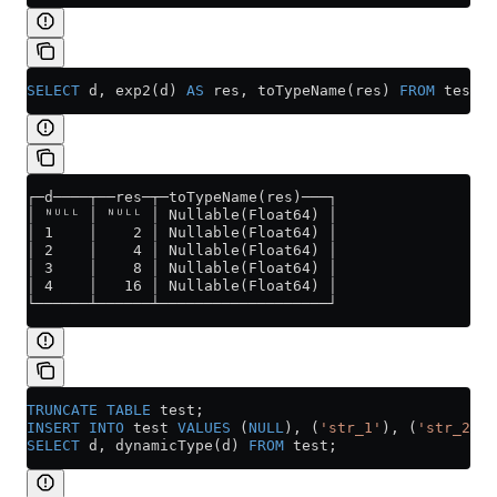
SELECT
 d, exp2(d) 
AS
 res, toTypeName(res) 
FROM
 test;
┌─d────┬──res─┬─toTypeName(res)───┐
│ ᴺᵁᴸᴸ │ ᴺᵁᴸᴸ │ Nullable(Float64) │
│ 1    │    2 │ Nullable(Float64) │
│ 2    │    4 │ Nullable(Float64) │
│ 3    │    8 │ Nullable(Float64) │
│ 4    │   16 │ Nullable(Float64) │
└──────┴──────┴───────────────────┘
TRUNCATE
 TABLE
 test;
INSERT INTO
 test 
VALUES
 (
NULL
), (
'str_1'
), (
'str_2'
);
SELECT
 d, dynamicType(d) 
FROM
 test;