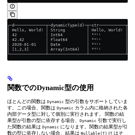
┌─d─────────────┬─dynamicType(d)─┬─str───────────┬──n
│ Hello, World! │ String         │ Hello, World! │ ᴺᵁ
│ 42            │ Int64          │ ᴺᵁᴸᴸ          │   
│ 42.42         │ Float64        │ ᴺᵁᴸᴸ          │ ᴺᵁ
│ 2020-01-01    │ Date           │ ᴺᵁᴸᴸ          │ ᴺᵁ
│ [1,2,3]       │ Array(Int64)   │ ᴺᵁᴸᴸ          │ ᴺᵁ
└───────────────┴────────────────┴───────────────┴───
関数でのDynamic型の使用
ほとんどの関数は
型の引数をサポートしていま
Dynamic
す。この場合、関数は
カラム内に格納された各
Dynamic
内部データ型に対して個別に実行されます。 関数の結
果型が引数の型に依存する場合、
引数で実行し
Dynamic
た関数の結果は
になります。関数の結果型が引
Dynamic
数の型に依存しない場合、結果は
(
はそ
Nullable(T)
T