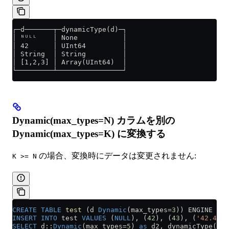
┌─d───────┬─dynamicType(d)─┐
│ ᴺᵁᴸᴸ    │ None           │
│ 42      │ UInt64         │
│ String  │ String         │
│ [1,2,3] │ Array(UInt64)  │
└─────────┴────────────────┘
Dynamic(max_types=N) カラムを別の
Dynamic(max_types=K) に変換する
の場合、変換時にデータは変更されません:
K >= N
CREATE
 TABLE
 test
 (d 
Dynamic
(max_types
=
3
)) ENGINE 
=
 M
INSERT INTO
 test 
VALUES
 (
NULL
), (
42
), (
43
), (
'42.42'
)
SELECT
 d::
Dynamic
(max_types
=
5
) 
as
 d2, dynamicType(d2)