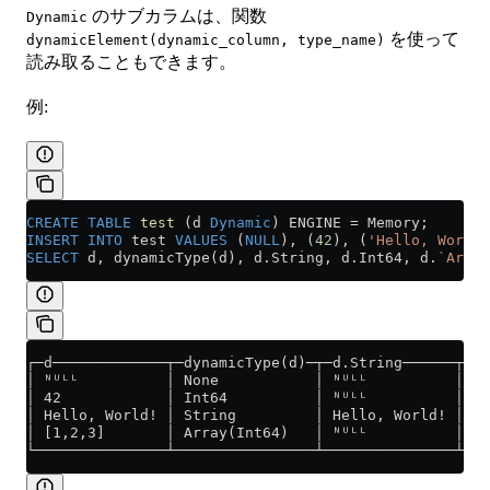
のサブカラムは、関数
Dynamic
を使って
dynamicElement(dynamic_column, type_name)
読み取ることもできます。
例:
CREATE
 TABLE
 test
 (d 
Dynamic
) ENGINE 
=
 Memory;
INSERT INTO
 test 
VALUES
 (
NULL
), (
42
), (
'Hello, World!
SELECT
 d, dynamicType(d), 
d
.
String
, 
d
.
Int64
, d.
`Array
┌─d─────────────┬─dynamicType(d)─┬─d.String──────┬─d.
│ ᴺᵁᴸᴸ          │ None           │ ᴺᵁᴸᴸ          │   
│ 42            │ Int64          │ ᴺᵁᴸᴸ          │   
│ Hello, World! │ String         │ Hello, World! │   
│ [1,2,3]       │ Array(Int64)   │ ᴺᵁᴸᴸ          │   
└───────────────┴────────────────┴───────────────┴───