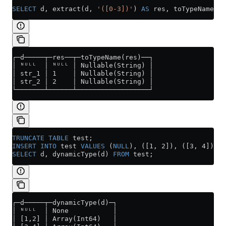
SELECT
 d, extract(d, 
'([0-3])'
) 
AS
 res, toTypeName(re
┌─d─────┬─res──┬─toTypeName(res)──┐
│ ᴺᵁᴸᴸ  │ ᴺᵁᴸᴸ │ Nullable(String) │
│ str_1 │ 1    │ Nullable(String) │
│ str_2 │ 2    │ Nullable(String) │
└───────┴──────┴──────────────────┘
TRUNCATE
 TABLE
 test;
INSERT INTO
 test 
VALUES
 (
NULL
), ([1, 2]), ([3, 4]);
SELECT
 d, dynamicType(d) 
FROM
 test;
┌─d─────┬─dynamicType(d)─┐
│ ᴺᵁᴸᴸ  │ None           │
│ [1,2] │ Array(Int64)   │