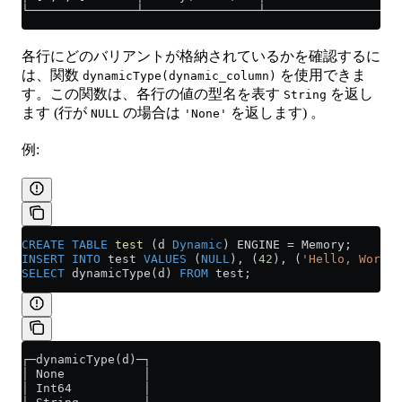
└───────────────┴────────────────┴──────────────────
各行にどのバリアントが格納されているかを確認するに
は、関数
を使用できま
dynamicType(dynamic_column)
す。この関数は、各行の値の型名を表す
を返し
String
ます (行が
の場合は
を返します) 。
NULL
'None'
例:
CREATE
 TABLE
 test
 (d 
Dynamic
) ENGINE 
=
 Memory;
INSERT INTO
 test 
VALUES
 (
NULL
), (
42
), (
'Hello, World!
SELECT
 dynamicType(d) 
FROM
 test;
┌─dynamicType(d)─┐
│ None           │
│ Int64          │