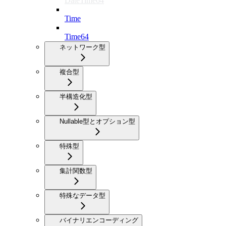
DateTime64
Time
Time64
ネットワーク型
複合型
半構造化型
Nullable型とオプション型
特殊型
集計関数型
特殊なデータ型
バイナリエンコーディング