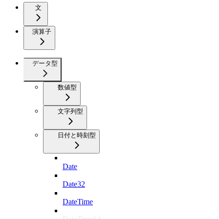
文
演算子
データ型
数値型
文字列型
日付と時刻型
Date
Date32
DateTime