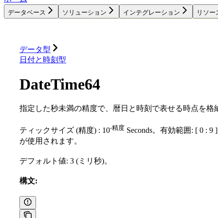
データベース
ソリューション
インテグレーション
リソー
データベース
ソリューション
インテグレーション
データ型
日付と時刻型
DateTime64
指定した秒未満の精度で、暦日と時刻で表せる時点を格
-精度
ティックサイズ (精度) : 10
Seconds。有効範囲: [ 0 :
が使用されます。
デフォルト値: 3 (ミリ秒)。
構文: