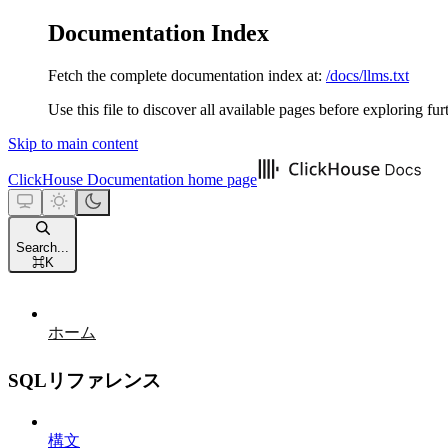
Documentation Index
Fetch the complete documentation index at:
/docs/llms.txt
Use this file to discover all available pages before exploring fur
Skip to main content
ClickHouse Documentation
home page
Search...
⌘
K
ホーム
SQLリファレンス
構文