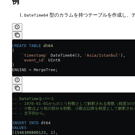
例
型のカラムを持つテーブルを作成し、デ
DateTime64
CREATE
 TABLE
 dt64
(
    `timestamp`
 DateTime64(
3
, 
'Asia/Istanbul'
),
    `event_id`
 UInt8
)
ENGINE 
=
 MergeTree;
-- DateTimeをパース
-- - 1970-01-01からのミリ秒数として解釈される整数（精度3
-- - 小数点より前の部分を秒数、小数点以降を精度として解釈され
-- - 文字列から。
INSERT INTO
 dt64
VALUES
(
1546300800123
, 
1
),