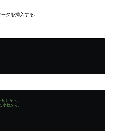
ータを挿入する:
のため）から、
る小数から、