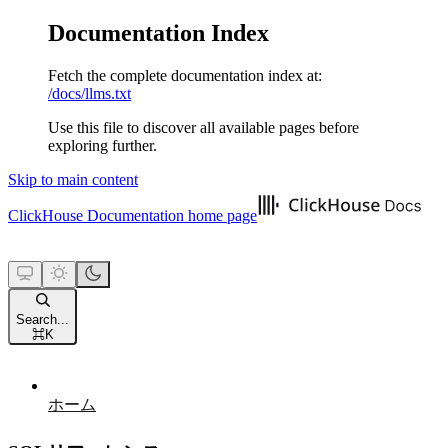
Documentation Index
Fetch the complete documentation index at:
/docs/llms.txt
Use this file to discover all available pages before
exploring further.
Skip to main content
ClickHouse Documentation
home page
Search...
⌘
K
ホーム