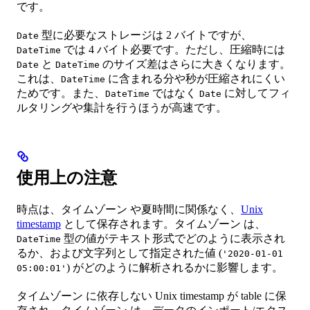
です。
型に必要なストレージは 2 バイトですが、
Date
では 4 バイト必要です。ただし、圧縮時には
DateTime
と
のサイズ差はさらに大きくなります。
Date
DateTime
これは、
に含まれる分や秒が圧縮されにくい
DateTime
ためです。また、
ではなく
に対してフィ
DateTime
Date
ルタリングや集計を行うほうが高速です。
使用上の注意
時点は、タイムゾーン や夏時間に関係なく、
Unix
timestamp
として保存されます。タイムゾーン は、
型の値がテキスト形式でどのように表示され
DateTime
るか、および文字列として指定された値 (
'2020-01-01
) がどのように解析されるかに影響します。
05:00:01'
タイムゾーン に依存しない Unix timestamp が table に保