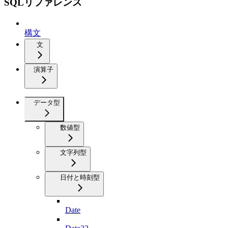
SQLリファレンス
構文
文
演算子
データ型
数値型
文字列型
日付と時刻型
Date