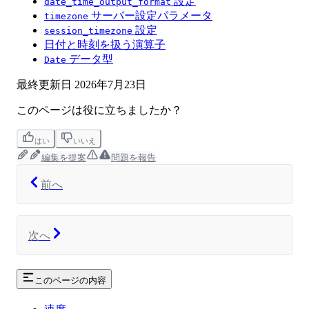
設定
date_time_output_format
サーバー設定パラメータ
timezone
設定
session_timezone
日付と時刻を扱う演算子
データ型
Date
最終更新日
2026年7月23日
このページは役に立ちましたか？
はい
いいえ
編集を提案
問題を報告
前へ
次へ
このページの内容