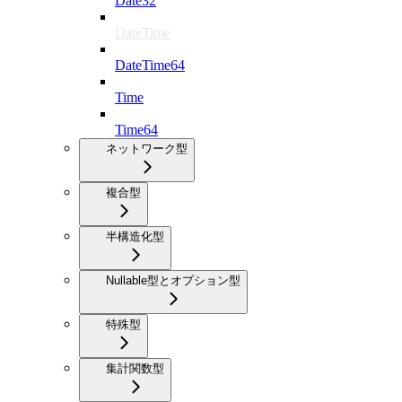
Date32
DateTime
DateTime64
Time
Time64
ネットワーク型
複合型
半構造化型
Nullable型とオプション型
特殊型
集計関数型