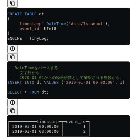
CREATE
 TABLE
 dt
(
    `timestamp`
 DateTime
(
'Asia/Istanbul'
),
    `event_id`
 UInt8
)
ENGINE 
=
 TinyLog;
-- DateTimeをパースする
-- - 文字列から、
-- - 1970-01-01からの経過秒数として解釈される整数から。
INSERT INTO
 dt 
VALUES
 (
'2019-01-01 00:00:00'
, 
1
), (
15
SELECT
 *
 FROM
 dt;
┌───────────timestamp─┬─event_id─┐
│ 2019-01-01 00:00:00 │        1 │
│ 2019-01-01 03:00:00 │        2 │
└─────────────────────┴──────────┘