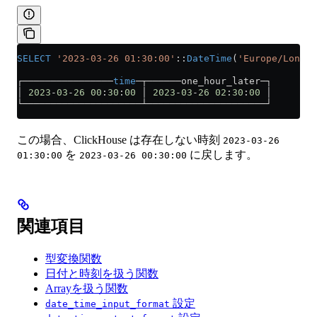
SELECT
 '2023-03-26 01:30:00'
::
DateTime
(
'Europe/London
┌────────────────
time
─┬──────one_hour_later─┐
│ 
2023
-
03
-
26
 00
:
30
:
00
 │ 
2023
-
03
-
26
 02
:
30
:
00
 │
└─────────────────────┴─────────────────────┘
この場合、ClickHouse は存在しない時刻
2023-03-26
を
に戻します。
01:30:00
2023-03-26 00:30:00
関連項目
型変換関数
日付と時刻を扱う関数
Arrayを扱う関数
設定
date_time_input_format