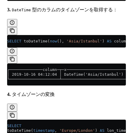
3.
型のカラムのタイムゾーンを取得する：
DateTime
SELECT
 toDateTime(
now
(), 
'Asia/Istanbul'
) 
AS
 column, 
┌──────────────column─┬─x─────────────────────────┐
│ 2019-10-16 04:12:04 │ DateTime('Asia/Istanbul') │
└─────────────────────┴───────────────────────────┘
4.
タイムゾーンの変換
SELECT
toDateTime(
timestamp
, 
'Europe/London'
) 
AS
 lon_time,