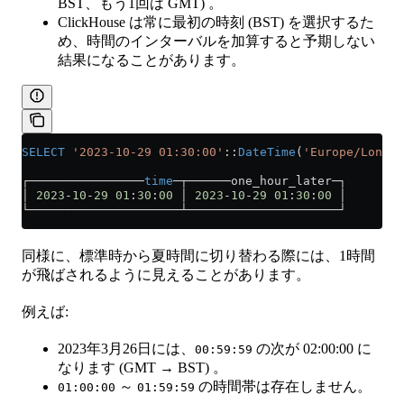
BST、もう1回は GMT) 。
ClickHouse は常に最初の時刻 (BST) を選択するた
め、時間のインターバルを加算すると予期しない
結果になることがあります。
SELECT
 '2023-10-29 01:30:00'
::
DateTime
(
'Europe/London
┌────────────────
time
─┬──────one_hour_later─┐
│ 
2023
-
10
-
29
 01
:
30
:
00
 │ 
2023
-
10
-
29
 01
:
30
:
00
 │
└─────────────────────┴─────────────────────┘
同様に、標準時から夏時間に切り替わる際には、1時間
が飛ばされるように見えることがあります。
例えば:
2023年3月26日には、
の次が 02:00:00 に
00:59:59
なります (GMT → BST) 。
～
の時間帯は存在しません。
01:00:00
01:59:59