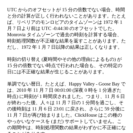
UTC からのオフセットが 15 分の倍数でない場合、時間
と分の計算が正しく行われないことがあります。たとえ
ば、リベリアのモンロビアのタイムゾーンは 1972 年 1
月 7 日より前は UTC -0:44:30 のオフセットでした。
Monrovia タイムゾーンで過去の時刻を計算する場合、
時刻処理関数が不正確な結果を返すことがあります。た
だし、1972 年 1 月 7 日以降の結果は正しくなります。
時刻の切り替え (夏時間やその他の理由によるもの) が
15 分の倍数でない時点で行われた場合も、その特定の
日には不正確な結果が生じることがあります。
単調でない暦日。たとえば、Happy Valley - Goose Bay で
は、2010 年 11 月 7 日 00:01:00 (深夜 0 時を 1 分過ぎた
時点) に時刻が 1 時間戻されました。つまり、11 月 6 日
が終わった後、人々は 11 月 7 日の 1 分間を過ごし、そ
の後時刻は 11 月 6 日 23:01 に戻され、さらに 59 分後に
11 月 7 日が再び始まりました。ClickHouse はこの種の
やっかいなケースを (まだ) サポートしていません。こ
の期間中は、時刻処理関数の結果がわずかに不正確にな