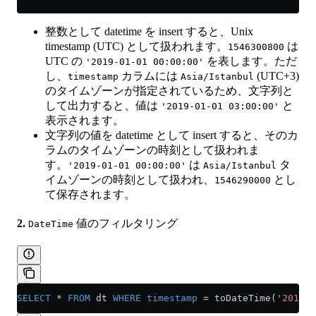
整数として datetime を insert すると、Unix
timestamp (UTC) として扱われます。
は
1546300800
UTC の
を表します。ただ
'2019-01-01 00:00:00'
し、
カラムには
(UTC+3)
timestamp
Asia/Istanbul
のタイムゾーンが指定されているため、文字列と
して出力すると、値は
と
'2019-01-01 03:00:00'
表示されます。
文字列の値を datetime として insert すると、そのカ
ラムのタイムゾーンの時刻として扱われま
す。
は
タ
'2019-01-01 00:00:00'
Asia/Istanbul
イムゾーンの時刻として扱われ、
とし
1546290000
て保存されます。
2.
値のフィルタリング
DateTime
SELECT
 *
 FROM
 dt 
WHERE
 timestamp
 =
 toDateTime(
'2019-0