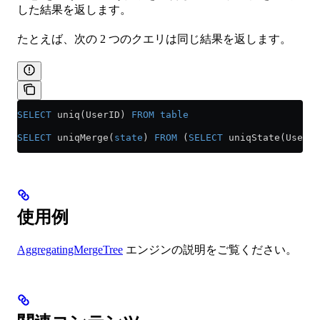
した結果を返します。
たとえば、次の 2 つのクエリは同じ結果を返します。
SELECT
 uniq(UserID) 
FROM
 table
SELECT
 uniqMerge(
state
) 
FROM
 (
SELECT
 uniqState(UserID
使用例
AggregatingMergeTree
エンジンの説明をご覧ください。