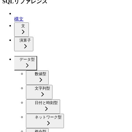
SQLリファレンス
構文
文
演算子
データ型
数値型
文字列型
日付と時刻型
ネットワーク型
複合型