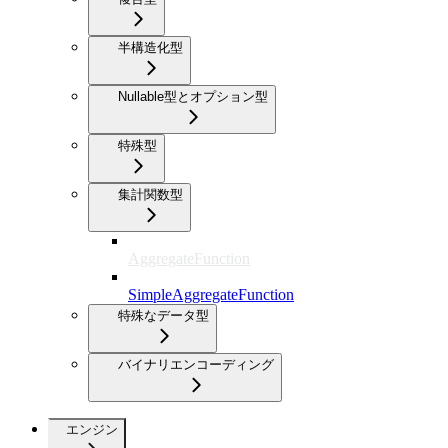
半構造化型
Nullable型とオプション型
特殊型
集計関数型
AggregateFunction
SimpleAggregateFunction
特殊なデータ型
バイナリエンコーディング
エンジン