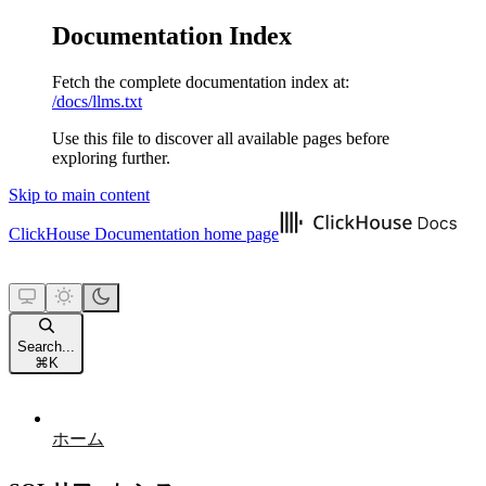
Documentation Index
Fetch the complete documentation index at:
/docs/llms.txt
Use this file to discover all available pages before
exploring further.
Skip to main content
ClickHouse Documentation
home page
Search...
⌘
K
ホーム