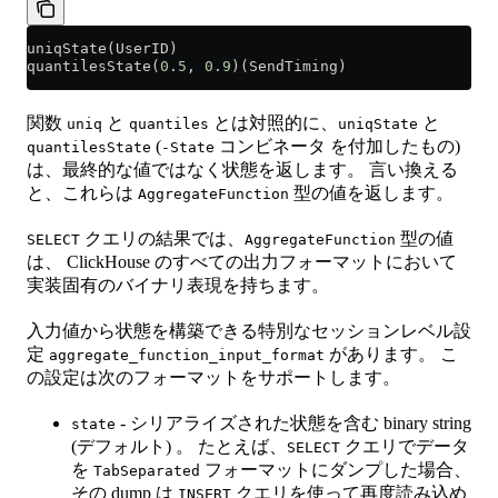
uniqState(UserID)
quantilesState(
0
.
5
, 
0
.
9
)(SendTiming)
関数
と
とは対照的に、
と
uniq
quantiles
uniqState
(
コンビネータ を付加したもの)
quantilesState
-State
は、最終的な値ではなく状態を返します。 言い換える
と、これらは
型の値を返します。
AggregateFunction
クエリの結果では、
型の値
SELECT
AggregateFunction
は、 ClickHouse のすべての出力フォーマットにおいて
実装固有のバイナリ表現を持ちます。
入力値から状態を構築できる特別なセッションレベル設
定
があります。 こ
aggregate_function_input_format
の設定は次のフォーマットをサポートします。
- シリアライズされた状態を含む binary string
state
(デフォルト) 。 たとえば、
クエリでデータ
SELECT
を
フォーマットにダンプした場合、
TabSeparated
その dump は
クエリを使って再度読み込め
INSERT