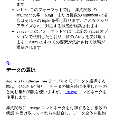
ます。
- このフォーマットでは、集約関数 の
value
argument の単一の値、または複数の argument の場
合はそれらの tuple を受け取ります。これがデシリ
アライズされ、対応する状態が構築されます
- このフォーマットでは、上記の values オプ
array
ションで説明したとおり、値の Array を受け取り
ます。Array のすべての要素が集計されて状態が
構築されます
データの選択
テーブルからデータを選択する
AggregatingMergeTree
際は、
句と、 データの挿入時に使用したもの
GROUP BY
と同じ集約関数を使いますが、
コンビネータを
-Merge
使用します。
集約関数に
コンビネータを付加すると、複数の
-Merge
状態 を受け取ってそれらを結合し、データ全体を集約