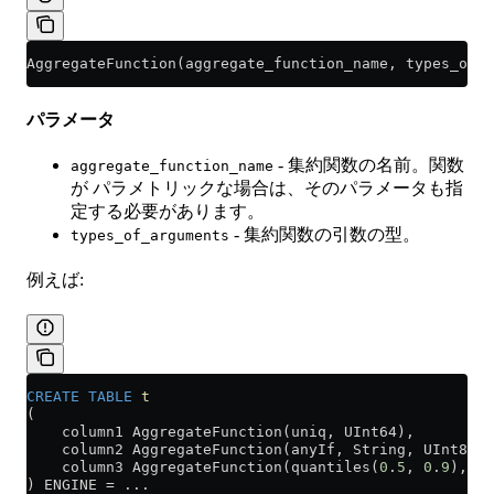
AggregateFunction(aggregate_function_name, types_of_a
パラメータ
- 集約関数の名前。関数
aggregate_function_name
が パラメトリックな場合は、そのパラメータも指
定する必要があります。
- 集約関数の引数の型。
types_of_arguments
例えば:
CREATE
 TABLE
 t
(
    column1 AggregateFunction(uniq, UInt64),
    column2 AggregateFunction(anyIf, String, UInt8),
    column3 AggregateFunction(quantiles(
0
.
5
, 
0
.
9
), UI
) ENGINE 
=
 ...