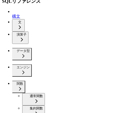
SQLリファレンス
構文
文
演算子
データ型
エンジン
関数
通常関数
集約関数