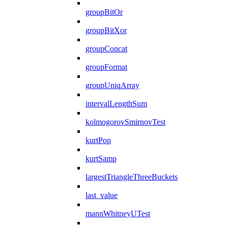
groupBitOr
groupBitXor
groupConcat
groupFormat
groupUniqArray
intervalLengthSum
kolmogorovSmirnovTest
kurtPop
kurtSamp
largestTriangleThreeBuckets
last_value
mannWhitneyUTest