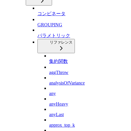
コンビネータ
GROUPING
パラメトリック
リファレンス
集約関数
aggThrow
analysisOfVariance
any
anyHeavy
anyLast
approx_top_k