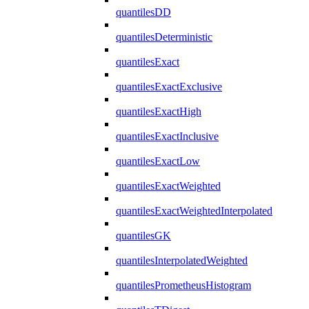
quantilesDD
quantilesDeterministic
quantilesExact
quantilesExactExclusive
quantilesExactHigh
quantilesExactInclusive
quantilesExactLow
quantilesExactWeighted
quantilesExactWeightedInterpolated
quantilesGK
quantilesInterpolatedWeighted
quantilesPrometheusHistogram