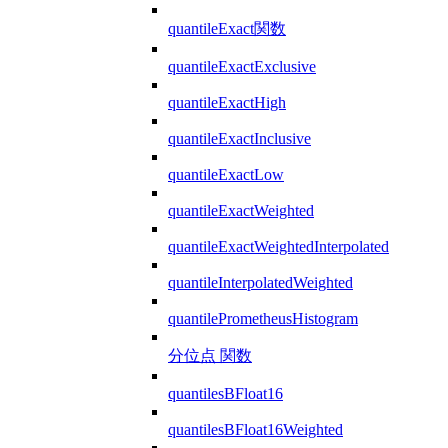
quantileExact関数
quantileExactExclusive
quantileExactHigh
quantileExactInclusive
quantileExactLow
quantileExactWeighted
quantileExactWeightedInterpolated
quantileInterpolatedWeighted
quantilePrometheusHistogram
分位点 関数
quantilesBFloat16
quantilesBFloat16Weighted