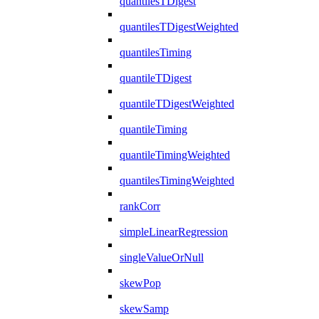
quantilesTDigest
quantilesTDigestWeighted
quantilesTiming
quantileTDigest
quantileTDigestWeighted
quantileTiming
quantileTimingWeighted
quantilesTimingWeighted
rankCorr
simpleLinearRegression
singleValueOrNull
skewPop
skewSamp