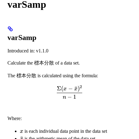
varSamp
varSamp
Introduced in: v1.1.0
Calculate the 標本分散 of a data set.
The 標本分散 is calculated using the formula:
2
Σ
(
−
ˉ
)
\frac{\Sigma{(x - \bar{x
x
x
−
1
n
Where:
x
x
is each individual data point in the data set
\bar{x}
ˉ
x
is the arithmetic mean of the data set