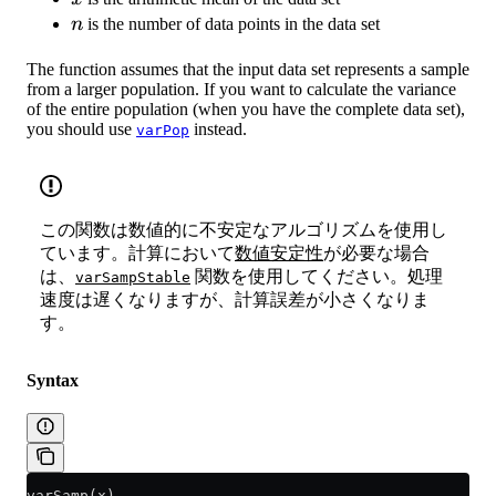
n
n
is the number of data points in the data set
The function assumes that the input data set represents a sample
from a larger population. If you want to calculate the variance
of the entire population (when you have the complete data set),
you should use
instead.
varPop
この関数は数値的に不安定なアルゴリズムを使用し
ています。計算において
数値安定性
が必要な場合
は、
関数を使用してください。処理
varSampStable
速度は遅くなりますが、計算誤差が小さくなりま
す。
Syntax
varSamp(x)