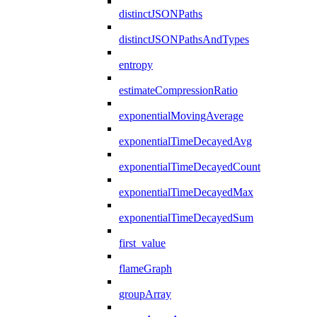
distinctJSONPaths
distinctJSONPathsAndTypes
entropy
estimateCompressionRatio
exponentialMovingAverage
exponentialTimeDecayedAvg
exponentialTimeDecayedCount
exponentialTimeDecayedMax
exponentialTimeDecayedSum
first_value
flameGraph
groupArray