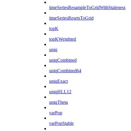
timeSeriesResampleToGridWithStaleness
timeSeriesResetsToGrid
topK
topKWeighted
uniq
uniqCombined
uniqCombined64
uniqExact
uniqHLL12
uniqTheta
varPop
varPopStable