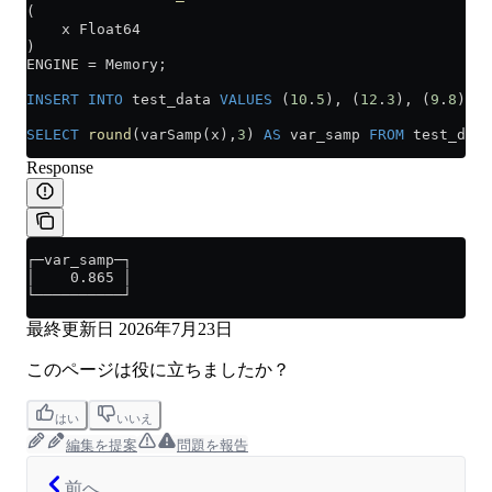
(
    x Float64
)
ENGINE 
=
 Memory;
INSERT INTO
 test_data 
VALUES
 (
10
.
5
), (
12
.
3
), (
9
.
8
), (
SELECT
 round
(varSamp(x),
3
) 
AS
 var_samp 
FROM
 test_data
Response
┌─var_samp─┐
│    0.865 │
└──────────┘
最終更新日
2026年7月23日
このページは役に立ちましたか？
はい
いいえ
編集を提案
問題を報告
前へ