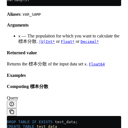
Aliases
:
VAR_SAMP
Arguments
— The population for which you want to calculate the
x
標本分散.
or
or
(U)Int*
Float*
Decimal*
Returned value
Returns the 標本分散 of the input data set
.
x
Float64
Examples
Computing 標本分散
Query
DROP
 TABLE
 IF
 EXISTS
 test_data;
CREATE
 TABLE
 test_data