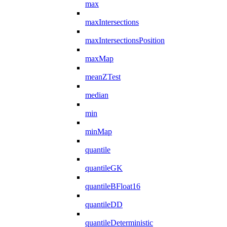
max
maxIntersections
maxIntersectionsPosition
maxMap
meanZTest
median
min
minMap
quantile
quantileGK
quantileBFloat16
quantileDD
quantileDeterministic