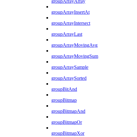
groupArrayArray
groupArrayInsertAt
groupArrayIntersect
groupArrayLast
groupArrayMovingAvg
groupArrayMovingSum
groupArraySample
groupArraySorted
groupBitAnd
groupBitmap
groupBitmapAnd
groupBitmapOr
groupBitmapXor