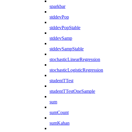
sparkbar
stddevPop
stddevPopStable
stddevSamp
stddevSampStable
stochasticLinearRegression
stochasticLogisticRegression
studentTTest
studentTTestOneSample
sum
sumCount
sumKahan