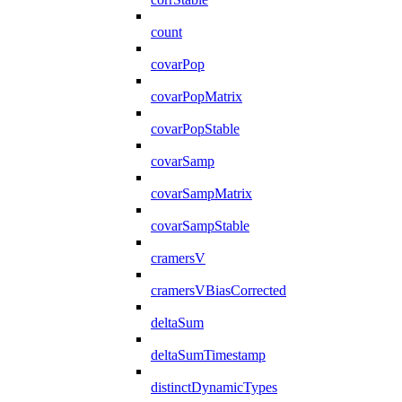
count
covarPop
covarPopMatrix
covarPopStable
covarSamp
covarSampMatrix
covarSampStable
cramersV
cramersVBiasCorrected
deltaSum
deltaSumTimestamp
distinctDynamicTypes