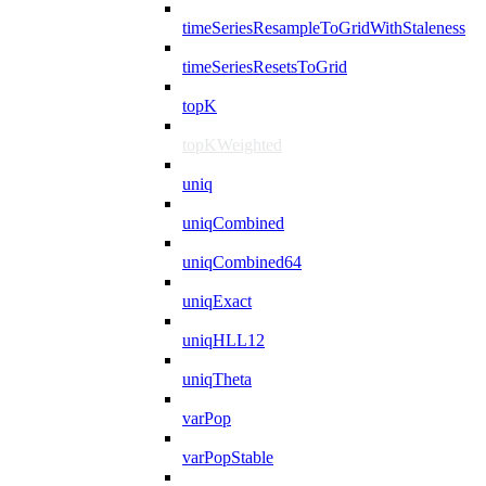
timeSeriesResampleToGridWithStaleness
timeSeriesResetsToGrid
topK
topKWeighted
uniq
uniqCombined
uniqCombined64
uniqExact
uniqHLL12
uniqTheta
varPop
varPopStable