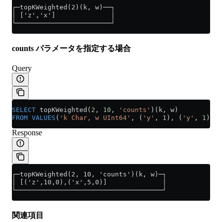
┌─topKWeighted(2)(k, w)──┐
│ ['z','x']              │
└────────────────────────┘
counts パラメータを指定する場合
Query
SELECT
 topKWeighted(
2
, 
10
, 
'counts'
)(k, w)
FROM
 VALUES
(
'k Char, w UInt64'
, (
'y'
, 
1
), (
'y'
, 
1
), (
Response
┌─topKWeighted(2, 10, 'counts')(k, w)─┐
│ [('z',10,0),('x',5,0)]              │
└─────────────────────────────────────┘
関連項目