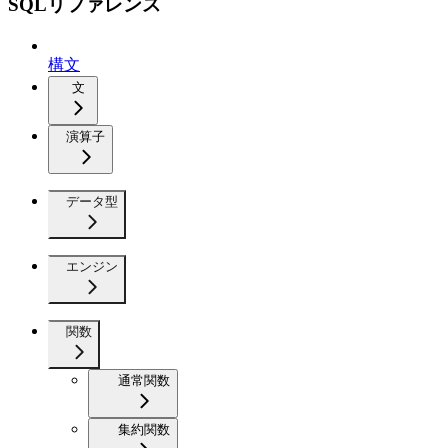
SQLリファレンス
構文
文
演算子
データ型
エンジン
関数
通常関数
集約関数