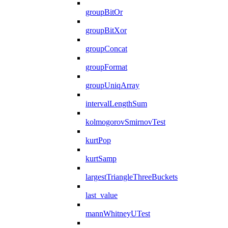
groupBitOr
groupBitXor
groupConcat
groupFormat
groupUniqArray
intervalLengthSum
kolmogorovSmirnovTest
kurtPop
kurtSamp
largestTriangleThreeBuckets
last_value
mannWhitneyUTest