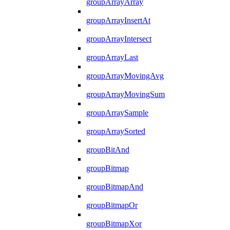
groupArrayArray
groupArrayInsertAt
groupArrayIntersect
groupArrayLast
groupArrayMovingAvg
groupArrayMovingSum
groupArraySample
groupArraySorted
groupBitAnd
groupBitmap
groupBitmapAnd
groupBitmapOr
groupBitmapXor