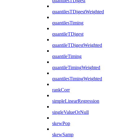
quantilesTDigest
quantilesTDigestWeighted
quantilesTiming
quantileTDigest
quantileTDigestWeighted
quantileTiming
quantileTimingWeighted
quantilesTimingWeighted
rankCorr
simpleLinearRegression
singleValueOrNull
skewPop
skewSamp