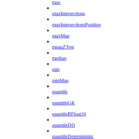
max
maxIntersections
maxIntersectionsPosition
maxMap
meanZTest
median
min
minMap
quantile
quantileGK
quantileBFloat16
quantileDD
quantileDeterministic