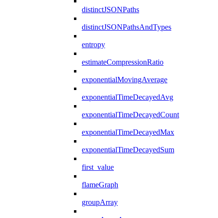
distinctJSONPaths
distinctJSONPathsAndTypes
entropy
estimateCompressionRatio
exponentialMovingAverage
exponentialTimeDecayedAvg
exponentialTimeDecayedCount
exponentialTimeDecayedMax
exponentialTimeDecayedSum
first_value
flameGraph
groupArray