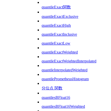
quantileExact関数
quantileExactExclusive
quantileExactHigh
quantileExactInclusive
quantileExactLow
quantileExactWeighted
quantileExactWeightedInterpolated
quantileInterpolatedWeighted
quantilePrometheusHistogram
分位点 関数
quantilesBFloat16
quantilesBFloat16Weighted