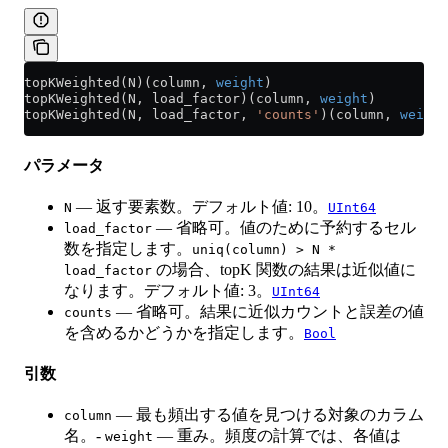
topKWeighted(N)(column, 
weight
)
topKWeighted(N, load_factor)(column, 
weight
)
topKWeighted(N, load_factor, 
'counts'
)(column, 
weight
パラメータ
— 返す要素数。デフォルト値: 10。
N
UInt64
— 省略可。値のために予約するセル
load_factor
数を指定します。
uniq(column) > N *
の場合、topK 関数の結果は近似値に
load_factor
なります。デフォルト値: 3。
UInt64
— 省略可。結果に近似カウントと誤差の値
counts
を含めるかどうかを指定します。
Bool
引数
— 最も頻出する値を見つける対象のカラム
column
名。-
— 重み。頻度の計算では、各値は
weight