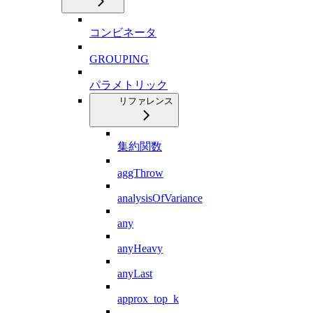
コンビネータ
GROUPING
パラメトリック
リファレンス
集約関数
aggThrow
analysisOfVariance
any
anyHeavy
anyLast
approx_top_k