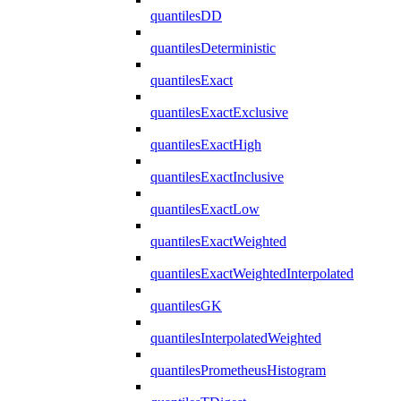
quantilesDD
quantilesDeterministic
quantilesExact
quantilesExactExclusive
quantilesExactHigh
quantilesExactInclusive
quantilesExactLow
quantilesExactWeighted
quantilesExactWeightedInterpolated
quantilesGK
quantilesInterpolatedWeighted
quantilesPrometheusHistogram