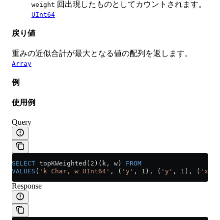
回出現したものとしてカウントされます。
weight
UInt64
戻り値
重みの近似合計が最大となる値の配列を返します。
Array
例
使用例
Query
SELECT
 topKWeighted(
2
)(k, w) 
FROM
VALUES
(
'k Char, w UInt64'
, (
'y'
, 
1
), (
'y'
, 
1
), (
'x'
, 
Response