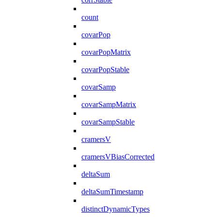
count
covarPop
covarPopMatrix
covarPopStable
covarSamp
covarSampMatrix
covarSampStable
cramersV
cramersVBiasCorrected
deltaSum
deltaSumTimestamp
distinctDynamicTypes