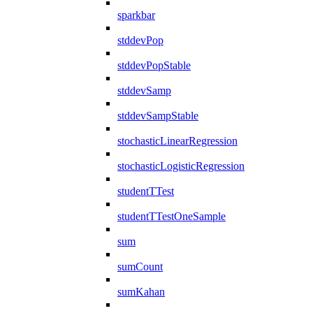
sparkbar
stddevPop
stddevPopStable
stddevSamp
stddevSampStable
stochasticLinearRegression
stochasticLogisticRegression
studentTTest
studentTTestOneSample
sum
sumCount
sumKahan