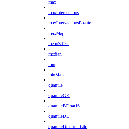
max
maxIntersections
maxIntersectionsPosition
maxMap
meanZTest
median
min
minMap
quantile
quantileGK
quantileBFloat16
quantileDD
quantileDeterministic