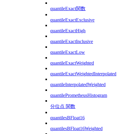
quantileExact関数
quantileExactExclusive
quantileExactHigh
quantileExactInclusive
quantileExactLow
quantileExactWeighted
quantileExactWeightedInterpolated
quantileInterpolatedWeighted
quantilePrometheusHistogram
分位点 関数
quantilesBFloat16
quantilesBFloat16Weighted