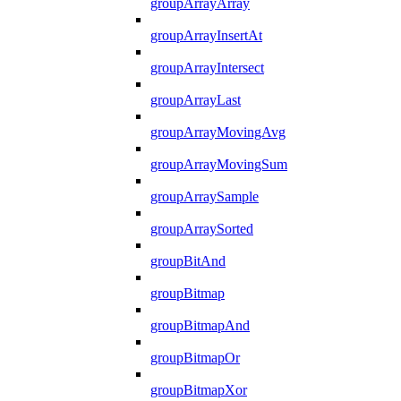
groupArrayArray
groupArrayInsertAt
groupArrayIntersect
groupArrayLast
groupArrayMovingAvg
groupArrayMovingSum
groupArraySample
groupArraySorted
groupBitAnd
groupBitmap
groupBitmapAnd
groupBitmapOr
groupBitmapXor