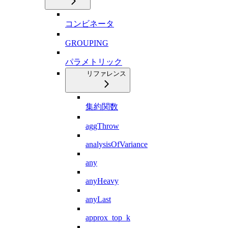
コンビネータ
GROUPING
パラメトリック
リファレンス
集約関数
aggThrow
analysisOfVariance
any
anyHeavy
anyLast
approx_top_k