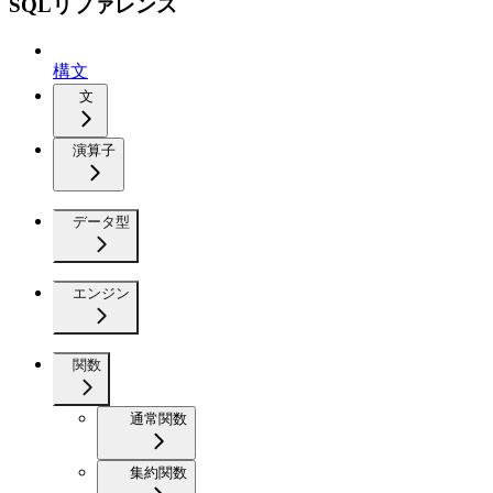
SQLリファレンス
構文
文
演算子
データ型
エンジン
関数
通常関数
集約関数