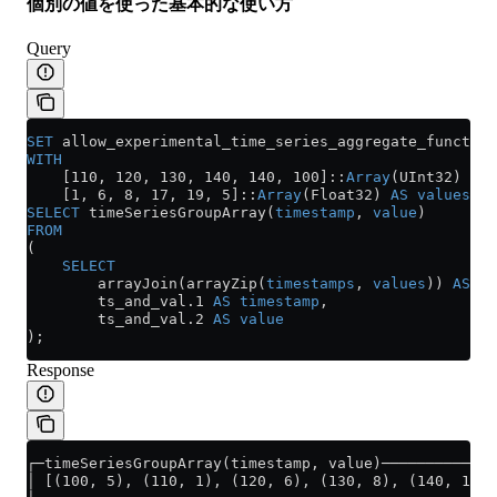
個別の値を使った基本的な使い方
Query
SET
 allow_experimental_time_series_aggregate_function
WITH
    [110, 120, 130, 140, 140, 100]::
Array
(UInt32) 
AS
 
    [1, 6, 8, 17, 19, 5]::
Array
(Float32) 
AS
 values
SELECT
 timeSeriesGroupArray(
timestamp
, 
value
)
FROM
(
    SELECT
        arrayJoin(arrayZip(
timestamps
, 
values
)) 
AS
 ts
        ts_and_val
.
1
 AS
 timestamp
,
        ts_and_val
.
2
 AS
 value
);
Response
┌─timeSeriesGroupArray(timestamp, value)─────────────
│ [(100, 5), (110, 1), (120, 6), (130, 8), (140, 19)]