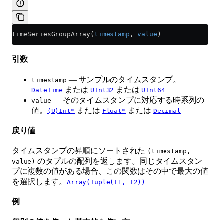
timeSeriesGroupArray(
timestamp
, 
value
)
引数
— サンプルのタイムスタンプ。
timestamp
または
または
DateTime
UInt32
UInt64
— そのタイムスタンプに対応する時系列の
value
値。
または
または
(U)Int*
Float*
Decimal
戻り値
タイムスタンプの昇順にソートされた
(timestamp,
のタプルの配列を返します。同じタイムスタン
value)
プに複数の値がある場合、この関数はその中で最大の値
を選択します。
Array(Tuple(T1, T2))
例