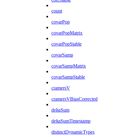
count
covarPop
covarPopMatrix
covarPopStable
covarSamp
covarSampMatrix
covarSampStable
cramersV
cramersVBiasCorrected
deltaSum
deltaSumTimestamp
distinctDynamicTypes