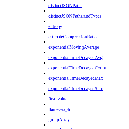
distinctJSONPaths
distinctJSONPathsAndTypes
entropy
estimateCompressionRatio
exponentialMovingAverage
exponentialTimeDecayedAvg
exponentialTimeDecayedCount
exponentialTimeDecayedMax
exponentialTimeDecayedSum
first_value
flameGraph
groupArray