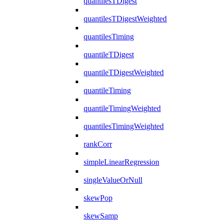
quantilesTDigest
quantilesTDigestWeighted
quantilesTiming
quantileTDigest
quantileTDigestWeighted
quantileTiming
quantileTimingWeighted
quantilesTimingWeighted
rankCorr
simpleLinearRegression
singleValueOrNull
skewPop
skewSamp