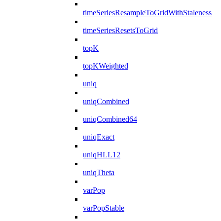
timeSeriesResampleToGridWithStaleness
timeSeriesResetsToGrid
topK
topKWeighted
uniq
uniqCombined
uniqCombined64
uniqExact
uniqHLL12
uniqTheta
varPop
varPopStable