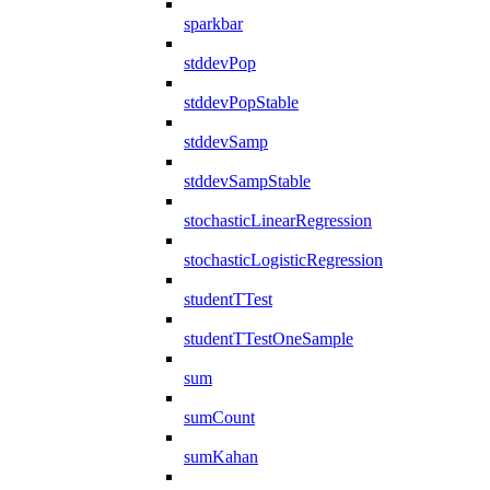
sparkbar
stddevPop
stddevPopStable
stddevSamp
stddevSampStable
stochasticLinearRegression
stochasticLogisticRegression
studentTTest
studentTTestOneSample
sum
sumCount
sumKahan