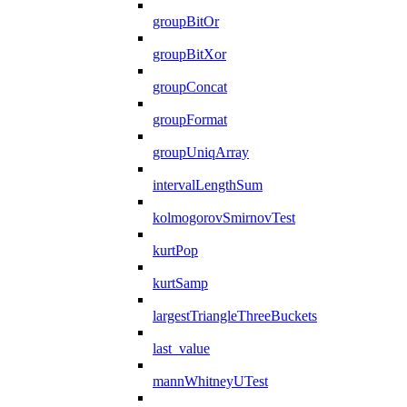
groupBitOr
groupBitXor
groupConcat
groupFormat
groupUniqArray
intervalLengthSum
kolmogorovSmirnovTest
kurtPop
kurtSamp
largestTriangleThreeBuckets
last_value
mannWhitneyUTest