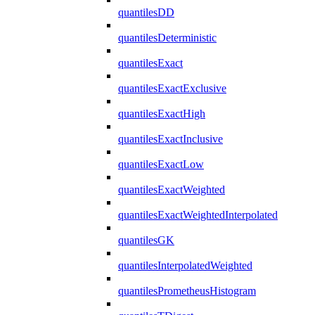
quantilesDD
quantilesDeterministic
quantilesExact
quantilesExactExclusive
quantilesExactHigh
quantilesExactInclusive
quantilesExactLow
quantilesExactWeighted
quantilesExactWeightedInterpolated
quantilesGK
quantilesInterpolatedWeighted
quantilesPrometheusHistogram