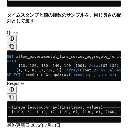
└────────────────────────────────────────────────────
タイムスタンプと値の複数のサンプルを、同じ長さの配
列として渡す
Query
SET
 allow_experimental_time_series_aggregate_function
WITH
    [110, 120, 130, 140, 140, 100]::
Array
(UInt32) 
AS
 
    [1, 6, 8, 17, 19, 5]::
Array
(Float32) 
AS
 values
SELECT
 timeSeriesGroupArray(
timestamps
, 
values
);
Response
┌─timeSeriesGroupArray(timestamps, values)───────────
│ [(100, 5), (110, 1), (120, 6), (130, 8), (140, 19)]
└────────────────────────────────────────────────────
最終更新日
2026年7月23日