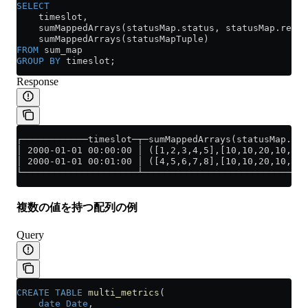
SELECT
    timeslot,
    sumMappedArrays(
statusMap
.
status
, 
statusMap
.
reque
    sumMappedArrays(statusMapTuple)
FROM
 sum_map
GROUP BY
 timeslot;
Response
┌────────────timeslot─┬─sumMappedArrays(statusMap.sta
│ 2000-01-01 00:00:00 │ ([1,2,3,4,5],[10,10,20,10,10]
│ 2000-01-01 00:01:00 │ ([4,5,6,7,8],[10,10,20,10,10]
└─────────────────────┴──────────────────────────────
複数の値を持つ配列の例
Query
CREATE
 TABLE
 multi_metrics
(
    date
 Date
,