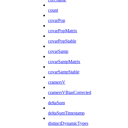
count
covarPop
covarPopMatrix
covarPopStable
covarSamp
covarSampMatrix
covarSampStable
cramersV
cramersVBiasCorrected
deltaSum
deltaSumTimestamp
distinctDynamicTypes