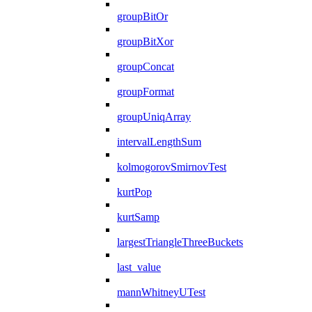
groupBitOr
groupBitXor
groupConcat
groupFormat
groupUniqArray
intervalLengthSum
kolmogorovSmirnovTest
kurtPop
kurtSamp
largestTriangleThreeBuckets
last_value
mannWhitneyUTest