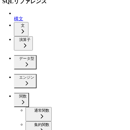
SQLリファレンス
構文
文
演算子
データ型
エンジン
関数
通常関数
集約関数