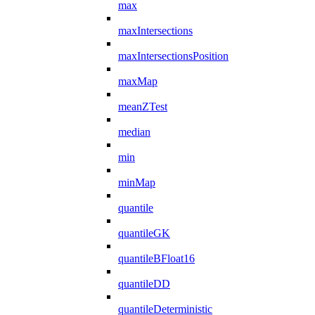
max
maxIntersections
maxIntersectionsPosition
maxMap
meanZTest
median
min
minMap
quantile
quantileGK
quantileBFloat16
quantileDD
quantileDeterministic