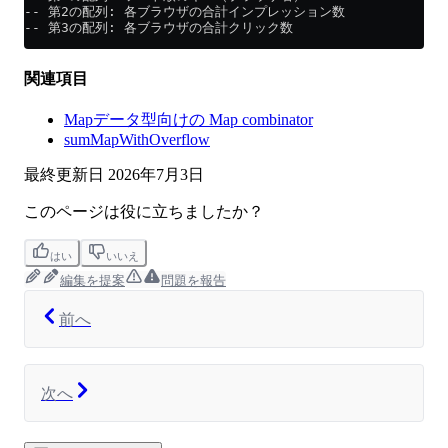
-- 第2の配列: 各ブラウザの合計インプレッション数
-- 第3の配列: 各ブラウザの合計クリック数
関連項目
Mapデータ型向けの Map combinator
sumMapWithOverflow
最終更新日
2026年7月3日
このページは役に立ちましたか？
はい
いいえ
編集を提案
問題を報告
前へ
次へ