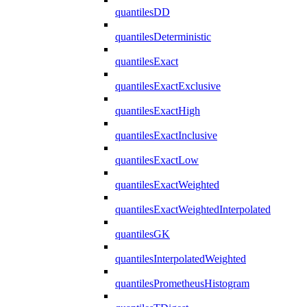
quantilesDD
quantilesDeterministic
quantilesExact
quantilesExactExclusive
quantilesExactHigh
quantilesExactInclusive
quantilesExactLow
quantilesExactWeighted
quantilesExactWeightedInterpolated
quantilesGK
quantilesInterpolatedWeighted
quantilesPrometheusHistogram