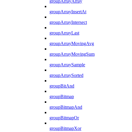
groupArrayArray
groupArrayInsertAt
groupArrayIntersect
groupArrayLast
groupArrayMovingAvg
groupArrayMovingSum
groupArraySample
groupArraySorted
groupBitAnd
groupBitmap
groupBitmapAnd
groupBitmapOr
groupBitmapXor