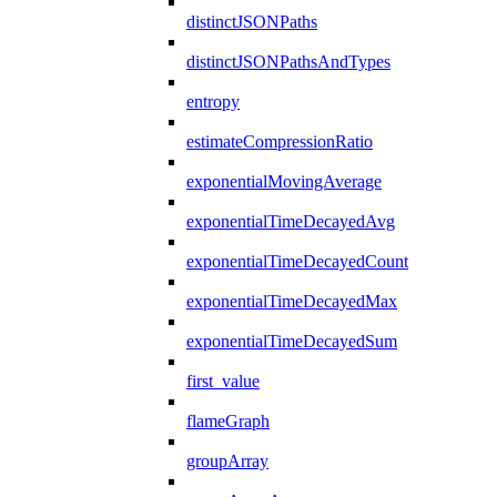
distinctJSONPaths
distinctJSONPathsAndTypes
entropy
estimateCompressionRatio
exponentialMovingAverage
exponentialTimeDecayedAvg
exponentialTimeDecayedCount
exponentialTimeDecayedMax
exponentialTimeDecayedSum
first_value
flameGraph
groupArray