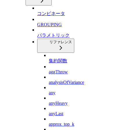
コンビネータ
GROUPING
パラメトリック
リファレンス
集約関数
aggThrow
analysisOfVariance
any
anyHeavy
anyLast
approx_top_k