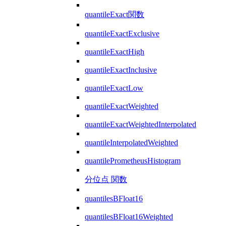
quantileExact関数
quantileExactExclusive
quantileExactHigh
quantileExactInclusive
quantileExactLow
quantileExactWeighted
quantileExactWeightedInterpolated
quantileInterpolatedWeighted
quantilePrometheusHistogram
分位点 関数
quantilesBFloat16
quantilesBFloat16Weighted