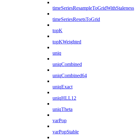
timeSeriesResampleToGridWithStaleness
timeSeriesResetsToGrid
topK
topKWeighted
uniq
uniqCombined
uniqCombined64
uniqExact
uniqHLL12
uniqTheta
varPop
varPopStable