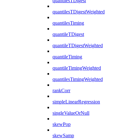
quantilesTDigest
quantilesTDigestWeighted
quantilesTiming
quantileTDigest
quantileTDigestWeighted
quantileTiming
quantileTimingWeighted
quantilesTimingWeighted
rankCorr
simpleLinearRegression
singleValueOrNull
skewPop
skewSamp