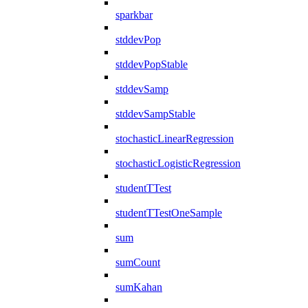
sparkbar
stddevPop
stddevPopStable
stddevSamp
stddevSampStable
stochasticLinearRegression
stochasticLogisticRegression
studentTTest
studentTTestOneSample
sum
sumCount
sumKahan