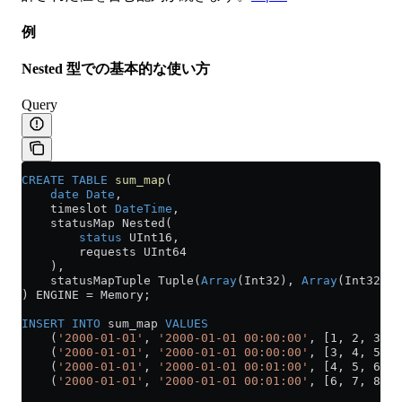
例
Nested 型での基本的な使い方
Query
CREATE
 TABLE
 sum_map
(
    date
 Date
,
    timeslot 
DateTime
,
    statusMap Nested(
        status
 UInt16,
        requests UInt64
    ),
    statusMapTuple Tuple(
Array
(Int32), 
Array
(Int32))
) ENGINE 
=
 Memory;
INSERT INTO
 sum_map 
VALUES
    (
'2000-01-01'
, 
'2000-01-01 00:00:00'
, [1, 2, 3], 
    (
'2000-01-01'
, 
'2000-01-01 00:00:00'
, [3, 4, 5], 
    (
'2000-01-01'
, 
'2000-01-01 00:01:00'
, [4, 5, 6], 
    (
'2000-01-01'
, 
'2000-01-01 00:01:00'
, [6, 7, 8], 