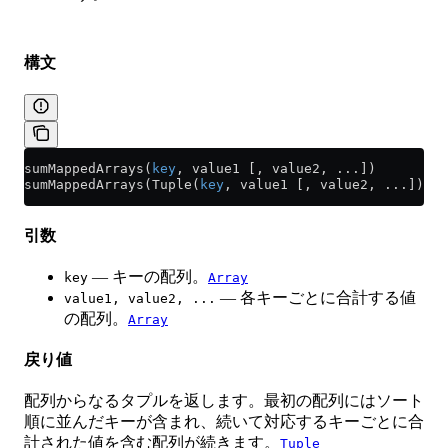
構文
sumMappedArrays(
key
, value1 [, value2, ...])
sumMappedArrays(Tuple(
key
, value1 [, value2, ...]))
引数
— キーの配列。
key
Array
— 各キーごとに合計する値
value1, value2, ...
の配列。
Array
戻り値
配列からなるタプルを返します。最初の配列にはソート
順に並んだキーが含まれ、続いて対応するキーごとに合
計された値を含む配列が続きます。
Tuple