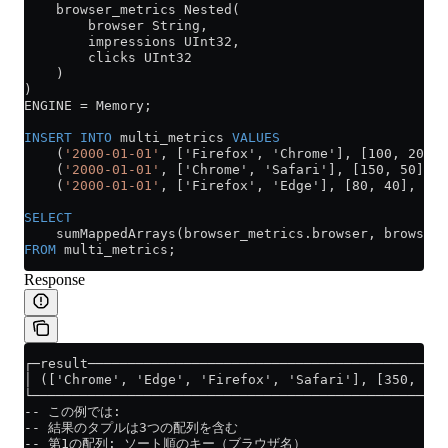
    browser_metrics Nested(
        browser String,
        impressions UInt32,
        clicks UInt32
    )
)
ENGINE 
=
 Memory;
INSERT INTO
 multi_metrics 
VALUES
    (
'2000-01-01'
, ['Firefox', 'Chrome'], [100, 200],
    (
'2000-01-01'
, ['Chrome', 'Safari'], [150, 50], [
    (
'2000-01-01'
, ['Firefox', 'Edge'], [80, 40], [8,
SELECT
    sumMappedArrays(
browser_metrics
.
browser
, 
browser_
FROM
 multi_metrics;
Response
┌─result─────────────────────────────────────────────
│ (['Chrome', 'Edge', 'Firefox', 'Safari'], [350, 40,
└────────────────────────────────────────────────────
-- この例では:
-- 結果のタプルは3つの配列を含む
-- 第1の配列: ソート順のキー（ブラウザ名）