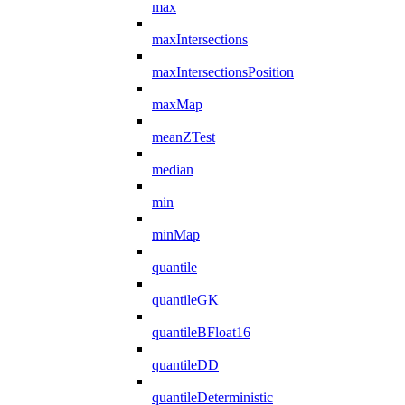
max
maxIntersections
maxIntersectionsPosition
maxMap
meanZTest
median
min
minMap
quantile
quantileGK
quantileBFloat16
quantileDD
quantileDeterministic