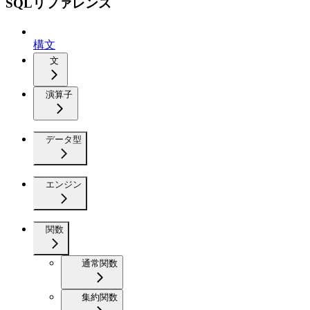
SQLリファレンス
構文
文
演算子
データ型
エンジン
関数
通常関数
集約関数