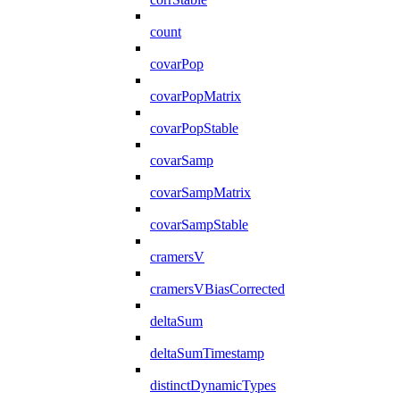
count
covarPop
covarPopMatrix
covarPopStable
covarSamp
covarSampMatrix
covarSampStable
cramersV
cramersVBiasCorrected
deltaSum
deltaSumTimestamp
distinctDynamicTypes