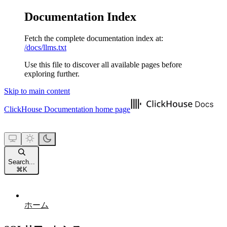
Documentation Index
Fetch the complete documentation index at:
/docs/llms.txt
Use this file to discover all available pages before
exploring further.
Skip to main content
ClickHouse Documentation
home page
Search...
⌘
K
ホーム