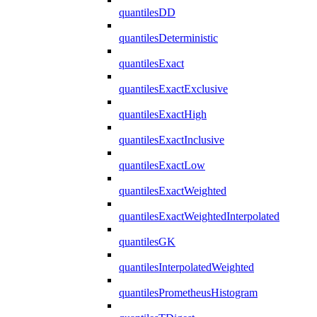
quantilesDD
quantilesDeterministic
quantilesExact
quantilesExactExclusive
quantilesExactHigh
quantilesExactInclusive
quantilesExactLow
quantilesExactWeighted
quantilesExactWeightedInterpolated
quantilesGK
quantilesInterpolatedWeighted
quantilesPrometheusHistogram