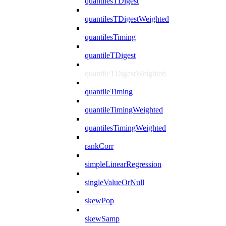
quantilesTDigest
quantilesTDigestWeighted
quantilesTiming
quantileTDigest
quantileTDigestWeighted
quantileTiming
quantileTimingWeighted
quantilesTimingWeighted
rankCorr
simpleLinearRegression
singleValueOrNull
skewPop
skewSamp