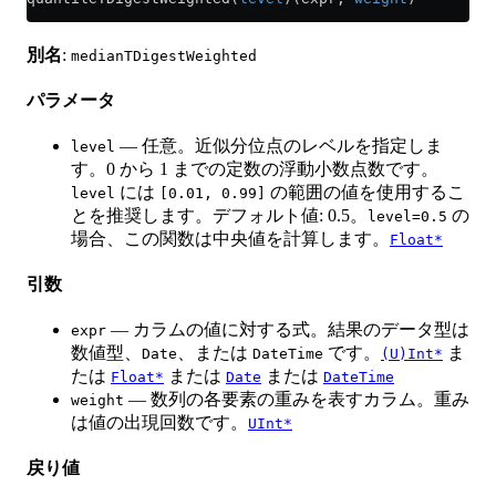
別名
:
medianTDigestWeighted
パラメータ
— 任意。近似分位点のレベルを指定しま
level
す。0 から 1 までの定数の浮動小数点数です。
には
の範囲の値を使用するこ
level
[0.01, 0.99]
とを推奨します。デフォルト値: 0.5。
の
level=0.5
場合、この関数は中央値を計算します。
Float*
引数
— カラムの値に対する式。結果のデータ型は
expr
数値型、
、または
です。
ま
Date
DateTime
(U)Int*
たは
または
または
Float*
Date
DateTime
— 数列の各要素の重みを表すカラム。重み
weight
は値の出現回数です。
UInt*
戻り値