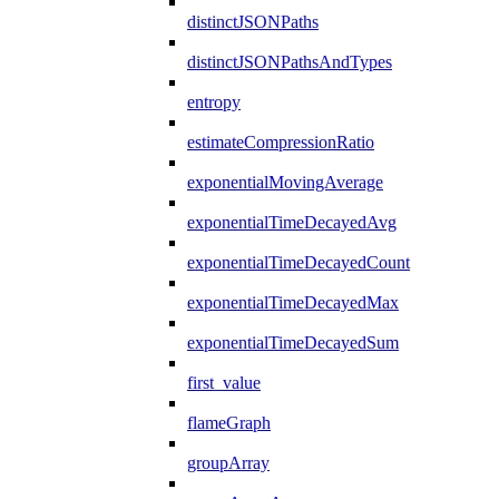
distinctJSONPaths
distinctJSONPathsAndTypes
entropy
estimateCompressionRatio
exponentialMovingAverage
exponentialTimeDecayedAvg
exponentialTimeDecayedCount
exponentialTimeDecayedMax
exponentialTimeDecayedSum
first_value
flameGraph
groupArray