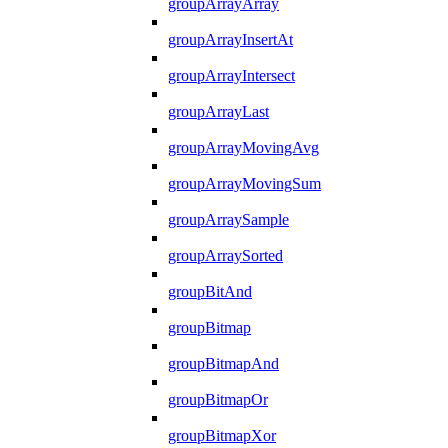
groupArrayArray
groupArrayInsertAt
groupArrayIntersect
groupArrayLast
groupArrayMovingAvg
groupArrayMovingSum
groupArraySample
groupArraySorted
groupBitAnd
groupBitmap
groupBitmapAnd
groupBitmapOr
groupBitmapXor