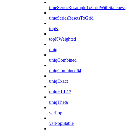
timeSeriesResampleToGridWithStaleness
timeSeriesResetsToGrid
topK
topKWeighted
uniq
uniqCombined
uniqCombined64
uniqExact
uniqHLL12
uniqTheta
varPop
varPopStable