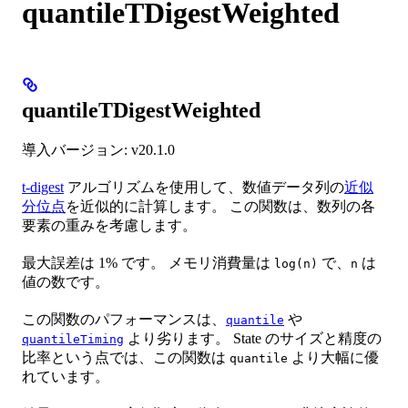
quantileTDigestWeighted
quantileTDigestWeighted
導入バージョン: v20.1.0
t-digest
アルゴリズムを使用して、数値データ列の
近似
分位点
を近似的に計算します。 この関数は、数列の各
要素の重みを考慮します。
最大誤差は 1% です。 メモリ消費量は
で、
は
log(n)
n
値の数です。
この関数のパフォーマンスは、
や
quantile
より劣ります。 State のサイズと精度の
quantileTiming
比率という点では、この関数は
より大幅に優
quantile
れています。