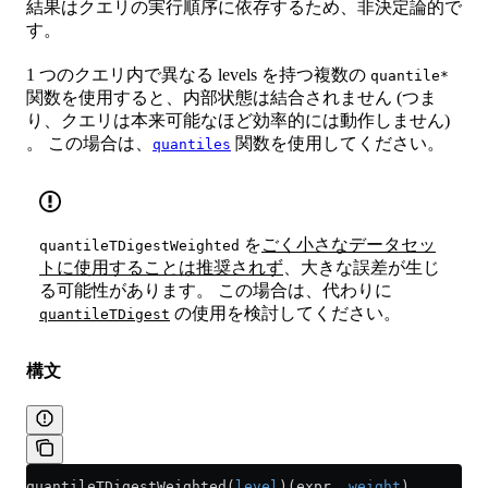
結果はクエリの実行順序に依存するため、非決定論的で
す。
1 つのクエリ内で異なる levels を持つ複数の
quantile*
関数を使用すると、内部状態は結合されません (つま
り、クエリは本来可能なほど効率的には動作しません)
。 この場合は、
関数を使用してください。
quantiles
を
ごく小さなデータセッ
quantileTDigestWeighted
トに使用することは推奨されず
、大きな誤差が生じ
る可能性があります。 この場合は、代わりに
の使用を検討してください。
quantileTDigest
構文
quantileTDigestWeighted(
level
)(expr, 
weight
)