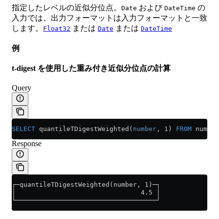
指定したレベルの近似分位点。
および
の
Date
DateTime
入力では、出力フォーマットは入力フォーマットと一致
します。
または
または
Float32
Date
DateTime
例
t-digest を使用した重み付き近似分位点の計算
Query
SELECT
 quantileTDigestWeighted(
number
, 
1
) 
FROM
 number
Response
┌─quantileTDigestWeighted(number, 1)─┐
│                                4.5 │
└────────────────────────────────────┘