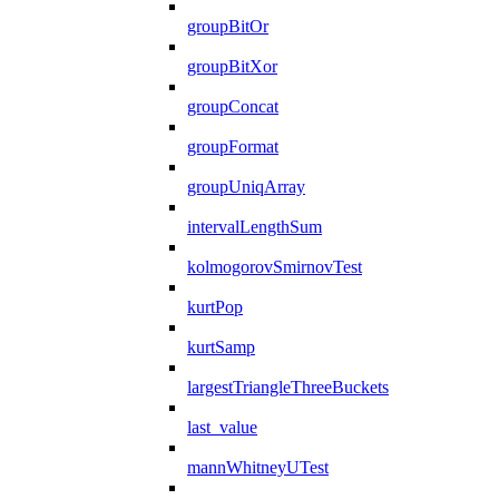
groupBitOr
groupBitXor
groupConcat
groupFormat
groupUniqArray
intervalLengthSum
kolmogorovSmirnovTest
kurtPop
kurtSamp
largestTriangleThreeBuckets
last_value
mannWhitneyUTest