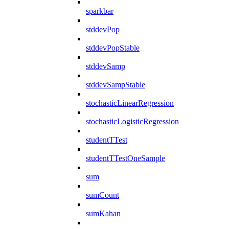
sparkbar
stddevPop
stddevPopStable
stddevSamp
stddevSampStable
stochasticLinearRegression
stochasticLogisticRegression
studentTTest
studentTTestOneSample
sum
sumCount
sumKahan