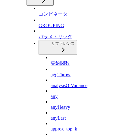
コンビネータ
GROUPING
パラメトリック
リファレンス
集約関数
aggThrow
analysisOfVariance
any
anyHeavy
anyLast
approx_top_k