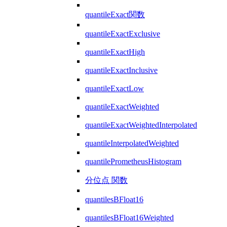
quantileExact関数
quantileExactExclusive
quantileExactHigh
quantileExactInclusive
quantileExactLow
quantileExactWeighted
quantileExactWeightedInterpolated
quantileInterpolatedWeighted
quantilePrometheusHistogram
分位点 関数
quantilesBFloat16
quantilesBFloat16Weighted