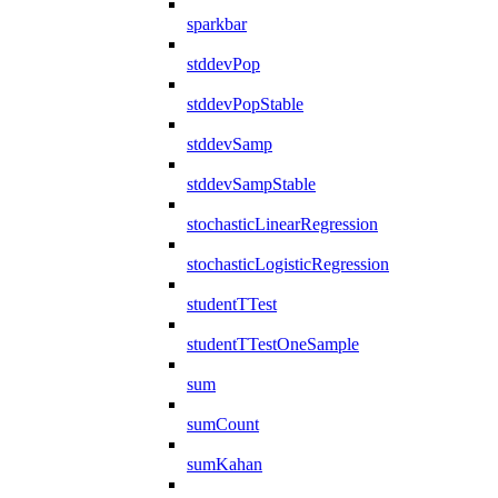
sparkbar
stddevPop
stddevPopStable
stddevSamp
stddevSampStable
stochasticLinearRegression
stochasticLogisticRegression
studentTTest
studentTTestOneSample
sum
sumCount
sumKahan