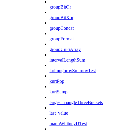
groupBitOr
groupBitXor
groupConcat
groupFormat
groupUniqArray
intervalLengthSum
kolmogorovSmirnovTest
kurtPop
kurtSamp
largestTriangleThreeBuckets
last_value
mannWhitneyUTest