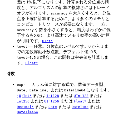
差は 1% 以下になります。計算される分位点の精
度と、アルゴリズムの計算の複雑さにはトレード
オフがあります。
を大きくすると、分位
accuracy
点を正確に計算するために、より多くのメモリと
コンピュートリソースが必要になります。一方、
引数を小さくすると、精度はわずかに低
accuracy
下するものの、より高速でメモリ効率の高い計算
が可能です。
UInt*
— 任意。分位点のレベルです。0 から 1 ま
level
での定数浮動小数点数。デフォルト値: 0.5。
の場合、この関数は中央値を計算しま
level=0.5
す。
Float*
引数
— カラム値に対する式で、数値データ型、
expr
、
、または
になります。
Date
DateTime
DateTime64
または
または
または
(U)Int*
Int128
UInt128
または
または
または
Int256
UInt256
Float*
または
または
または
Decimal*
Date
DateTime
DateTime64