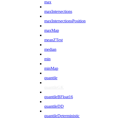
max
maxIntersections
maxIntersectionsPosition
maxMap
meanZTest
median
min
minMap
quantile
quantileGK
quantileBFloat16
quantileDD
quantileDeterministic