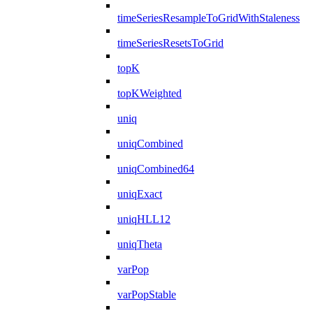
timeSeriesResampleToGridWithStaleness
timeSeriesResetsToGrid
topK
topKWeighted
uniq
uniqCombined
uniqCombined64
uniqExact
uniqHLL12
uniqTheta
varPop
varPopStable