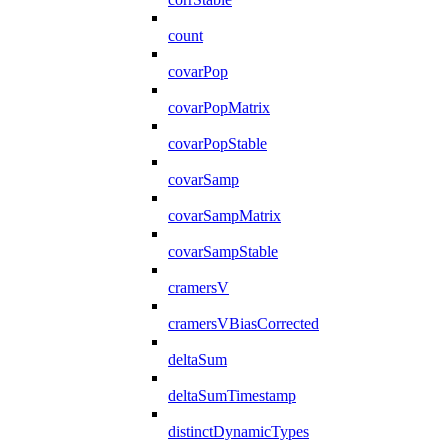
count
covarPop
covarPopMatrix
covarPopStable
covarSamp
covarSampMatrix
covarSampStable
cramersV
cramersVBiasCorrected
deltaSum
deltaSumTimestamp
distinctDynamicTypes