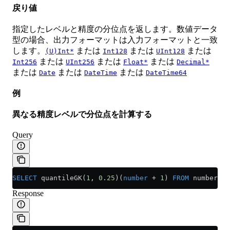
戻り値
指定したレベルと精度の分位点を返します。数値データ
型の場合、出力フォーマットは入力フォーマットと一致
します。
または
または
または
(U)Int*
Int128
UInt128
または
または
または
Int256
UInt256
Float*
Decimal*
または
または
または
Date
DateTime
DateTime64
例
異なる精度レベルで分位点を計算する
Query
SELECT
 quantileGK(
1
, 
0
.
25
)(
number
 +
 1
) 
FROM
 numbers(
1
Response