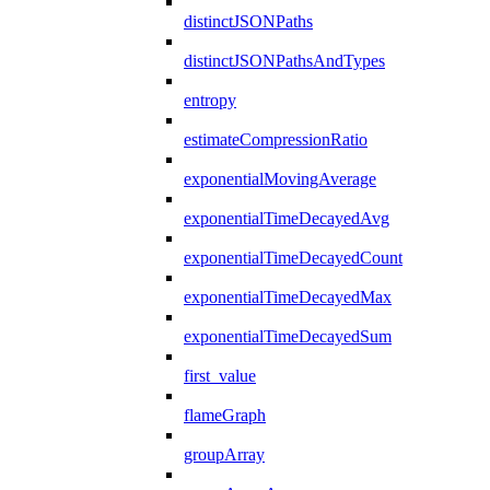
distinctJSONPaths
distinctJSONPathsAndTypes
entropy
estimateCompressionRatio
exponentialMovingAverage
exponentialTimeDecayedAvg
exponentialTimeDecayedCount
exponentialTimeDecayedMax
exponentialTimeDecayedSum
first_value
flameGraph
groupArray