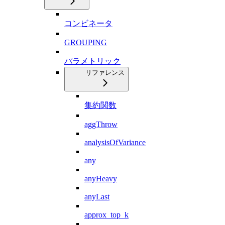
コンビネータ
GROUPING
パラメトリック
リファレンス
集約関数
aggThrow
analysisOfVariance
any
anyHeavy
anyLast
approx_top_k