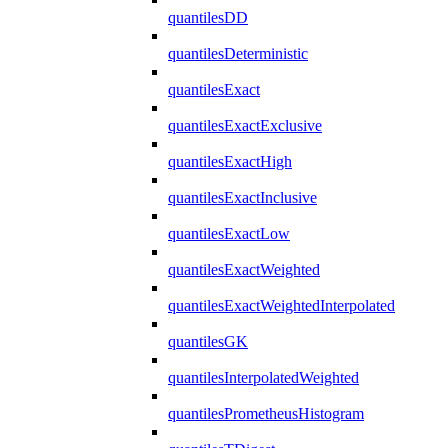
quantilesDD
quantilesDeterministic
quantilesExact
quantilesExactExclusive
quantilesExactHigh
quantilesExactInclusive
quantilesExactLow
quantilesExactWeighted
quantilesExactWeightedInterpolated
quantilesGK
quantilesInterpolatedWeighted
quantilesPrometheusHistogram