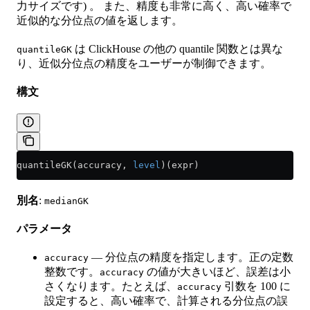
力サイズです) 。 また、精度も非常に高く、高い確率で
近似的な分位点の値を返します。
は ClickHouse の他の quantile 関数とは異な
quantileGK
り、近似分位点の精度をユーザーが制御できます。
構文
quantileGK(accuracy, 
level
)(expr)
別名
:
medianGK
パラメータ
— 分位点の精度を指定します。正の定数
accuracy
整数です。
の値が大きいほど、誤差は小
accuracy
さくなります。たとえば、
引数を 100 に
accuracy
設定すると、高い確率で、計算される分位点の誤