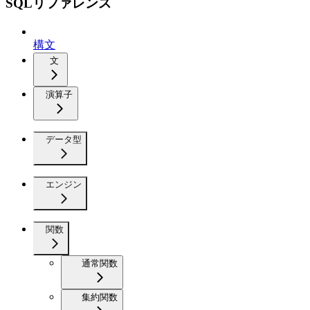
SQLリファレンス
構文
文
演算子
データ型
エンジン
関数
通常関数
集約関数