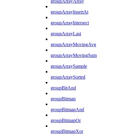
groupArrayArray
groupArrayInsertAt
groupArrayIntersect
groupArrayLast
groupArrayMovingAvg
groupArrayMovingSum
groupArraySample
groupArraySorted
groupBitAnd
groupBitmap
groupBitmapAnd
groupBitmapOr
groupBitmapXor