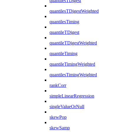
quantilesTDigest
quantilesTDigestWeighted
quantilesTiming
quantileTDigest
quantileTDigestWeighted
quantileTiming
quantileTimingWeighted
quantilesTimingWeighted
rankCorr
simpleLinearRegression
singleValueOrNull
skewPop
skewSamp