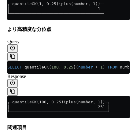
┌─quantileGK(1, 0.25)(plus(number, 1))─┐
│                                    1 │
└──────────────────────────────────────┘
より高精度な分位点
Query
SELECT
 quantileGK(
100
, 
0
.
25
)(
number
 +
 1
) 
FROM
 numbers
Response
┌─quantileGK(100, 0.25)(plus(number, 1))─┐
│                                    251 │
└────────────────────────────────────────┘
関連項目