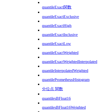
quantileExact関数
quantileExactExclusive
quantileExactHigh
quantileExactInclusive
quantileExactLow
quantileExactWeighted
quantileExactWeightedInterpolated
quantileInterpolatedWeighted
quantilePrometheusHistogram
分位点 関数
quantilesBFloat16
quantilesBFloat16Weighted