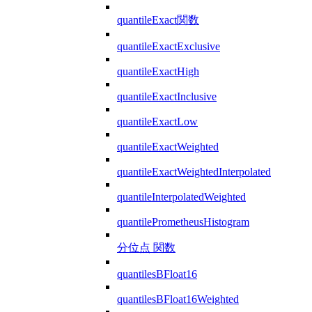
quantileExact関数
quantileExactExclusive
quantileExactHigh
quantileExactInclusive
quantileExactLow
quantileExactWeighted
quantileExactWeightedInterpolated
quantileInterpolatedWeighted
quantilePrometheusHistogram
分位点 関数
quantilesBFloat16
quantilesBFloat16Weighted