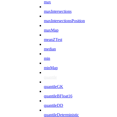
max
maxIntersections
maxIntersectionsPosition
maxMap
meanZTest
median
min
minMap
quantile
quantileGK
quantileBFloat16
quantileDD
quantileDeterministic