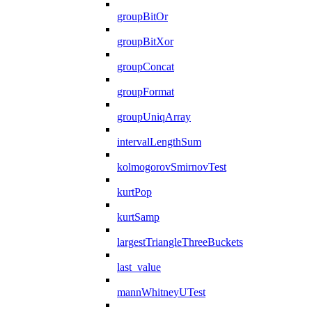
groupBitOr
groupBitXor
groupConcat
groupFormat
groupUniqArray
intervalLengthSum
kolmogorovSmirnovTest
kurtPop
kurtSamp
largestTriangleThreeBuckets
last_value
mannWhitneyUTest