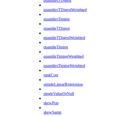
quantilesTDigest
quantilesTDigestWeighted
quantilesTiming
quantileTDigest
quantileTDigestWeighted
quantileTiming
quantileTimingWeighted
quantilesTimingWeighted
rankCorr
simpleLinearRegression
singleValueOrNull
skewPop
skewSamp