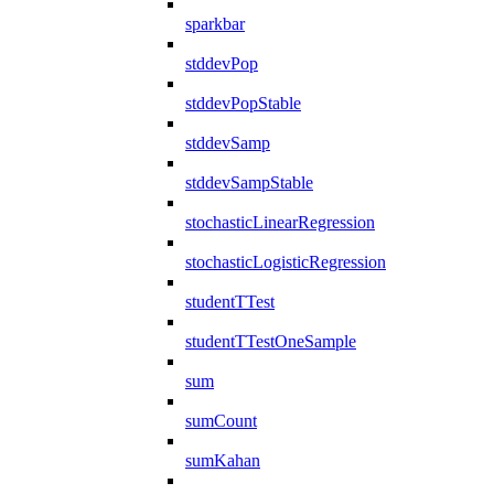
sparkbar
stddevPop
stddevPopStable
stddevSamp
stddevSampStable
stochasticLinearRegression
stochasticLogisticRegression
studentTTest
studentTTestOneSample
sum
sumCount
sumKahan