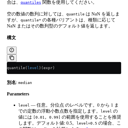
合は、
関数を使用してください。
quantiles
空の数値の数列に対しては、
は NaN を返しま
quantile
すが、
の各種バリアントは、種類に応じて
quantile*
NaN またはその数列型のデフォルト値を返します。
構文
quantile(
level
)(expr)
別名
:
median
Parameters
— 任意。分位点 のレベルです。0 から 1 ま
level
での定数の浮動小数点数を指定します。
の
level
値には
の範囲を使用することを推奨
[0.01, 0.99]
します。デフォルト値: 0.5。
の場合、こ
level=0.5