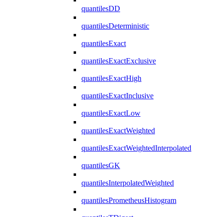
quantilesDD
quantilesDeterministic
quantilesExact
quantilesExactExclusive
quantilesExactHigh
quantilesExactInclusive
quantilesExactLow
quantilesExactWeighted
quantilesExactWeightedInterpolated
quantilesGK
quantilesInterpolatedWeighted
quantilesPrometheusHistogram