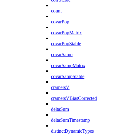
count
covarPop
covarPopMatrix
covarPopStable
covarSamp
covarSampMatrix
covarSampStable
cramersV
cramersVBiasCorrected
deltaSum
deltaSumTimestamp
distinctDynamicTypes