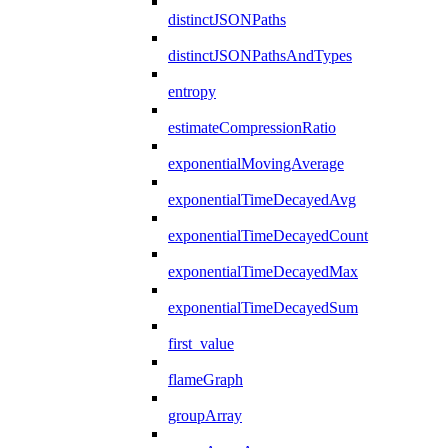
distinctJSONPaths
distinctJSONPathsAndTypes
entropy
estimateCompressionRatio
exponentialMovingAverage
exponentialTimeDecayedAvg
exponentialTimeDecayedCount
exponentialTimeDecayedMax
exponentialTimeDecayedSum
first_value
flameGraph
groupArray