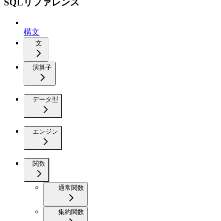
SQLリファレンス
構文
文
演算子
データ型
エンジン
関数
通常関数
集約関数