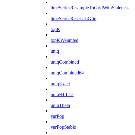
timeSeriesResampleToGridWithStaleness
timeSeriesResetsToGrid
topK
topKWeighted
uniq
uniqCombined
uniqCombined64
uniqExact
uniqHLL12
uniqTheta
varPop
varPopStable