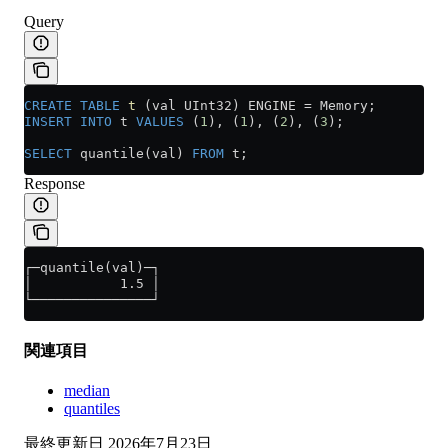
Query
CREATE
 TABLE
 t
 (val UInt32) ENGINE 
=
 Memory;
INSERT INTO
 t 
VALUES
 (
1
), (
1
), (
2
), (
3
);
SELECT
 quantile(val) 
FROM
 t;
Response
┌─quantile(val)─┐
│           1.5 │
└───────────────┘
関連項目
median
quantiles
最終更新日
2026年7月23日