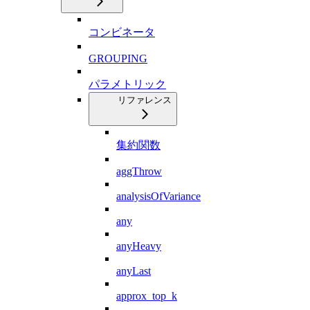
コンビネータ
GROUPING
パラメトリック
リファレンス
集約関数
aggThrow
analysisOfVariance
any
anyHeavy
anyLast
approx_top_k