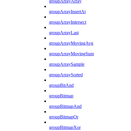
groupArrayArray
groupArrayInsertAt
groupArrayIntersect
groupArrayLast
groupArrayMovingAvg
groupArrayMovingSum
groupArraySample
groupArraySorted
groupBitAnd
groupBitmap
groupBitmapAnd
groupBitmapOr
groupBitmapXor