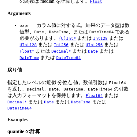
の関数は median を計算します。
Float
Arguments
— カラム値に対する式。結果のデータ型は数
expr
値型、
、
、または
である
Date
DateTime
DateTime64
必要があります。
または
または
(U)Int*
Int128
または
または
または
UInt128
Int256
UInt256
または
または
または
Float*
Decimal*
Date
または
DateTime
DateTime64
戻り値
指定したレベルの近似 分位点 値。数値引数は
Float64
を返し、
、
、
、
の引数
Decimal
Date
DateTime
DateTime64
は入力フォーマットを保持します。
または
Float64
または
または
または
Decimal*
Date
DateTime
DateTime64
Examples
quantile の計算