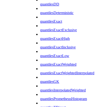
quantilesDD
quantilesDeterministic
quantilesExact
quantilesExactExclusive
quantilesExactHigh
quantilesExactInclusive
quantilesExactLow
quantilesExactWeighted
quantilesExactWeightedInterpolated
quantilesGK
quantilesInterpolatedWeighted
quantilesPrometheusHistogram