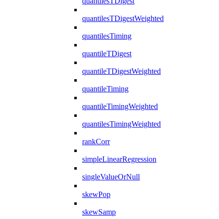
quantilesTDigest
quantilesTDigestWeighted
quantilesTiming
quantileTDigest
quantileTDigestWeighted
quantileTiming
quantileTimingWeighted
quantilesTimingWeighted
rankCorr
simpleLinearRegression
singleValueOrNull
skewPop
skewSamp