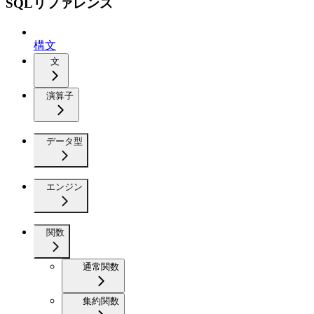
SQLリファレンス
構文
文
演算子
データ型
エンジン
関数
通常関数
集約関数