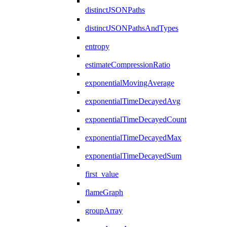
distinctJSONPaths
distinctJSONPathsAndTypes
entropy
estimateCompressionRatio
exponentialMovingAverage
exponentialTimeDecayedAvg
exponentialTimeDecayedCount
exponentialTimeDecayedMax
exponentialTimeDecayedSum
first_value
flameGraph
groupArray