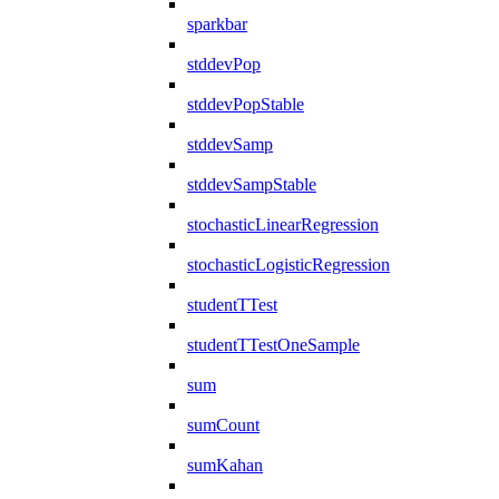
sparkbar
stddevPop
stddevPopStable
stddevSamp
stddevSampStable
stochasticLinearRegression
stochasticLogisticRegression
studentTTest
studentTTestOneSample
sum
sumCount
sumKahan