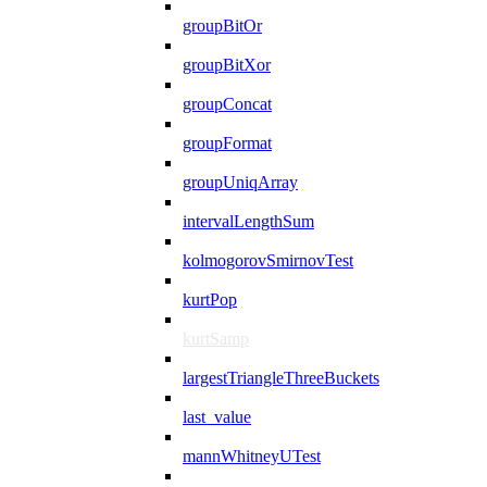
groupBitOr
groupBitXor
groupConcat
groupFormat
groupUniqArray
intervalLengthSum
kolmogorovSmirnovTest
kurtPop
kurtSamp
largestTriangleThreeBuckets
last_value
mannWhitneyUTest