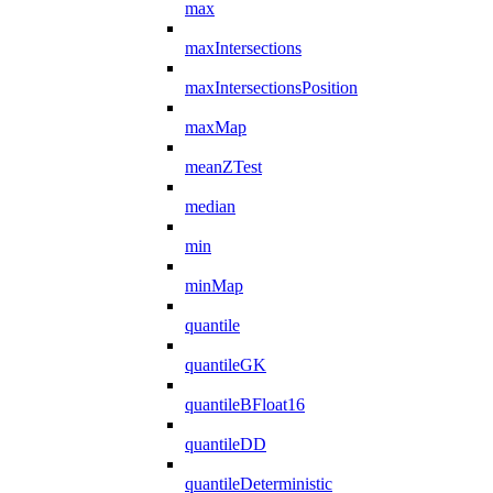
max
maxIntersections
maxIntersectionsPosition
maxMap
meanZTest
median
min
minMap
quantile
quantileGK
quantileBFloat16
quantileDD
quantileDeterministic