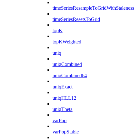
timeSeriesResampleToGridWithStaleness
timeSeriesResetsToGrid
topK
topKWeighted
uniq
uniqCombined
uniqCombined64
uniqExact
uniqHLL12
uniqTheta
varPop
varPopStable