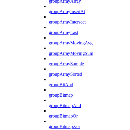
groupArrayArray
groupArrayInsertAt
groupArrayIntersect
groupArrayLast
groupArrayMovingAvg
groupArrayMovingSum
groupArraySample
groupArraySorted
groupBitAnd
groupBitmap
groupBitmapAnd
groupBitmapOr
groupBitmapXor