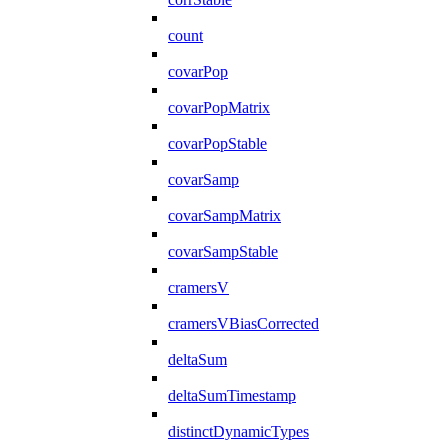
count
covarPop
covarPopMatrix
covarPopStable
covarSamp
covarSampMatrix
covarSampStable
cramersV
cramersVBiasCorrected
deltaSum
deltaSumTimestamp
distinctDynamicTypes