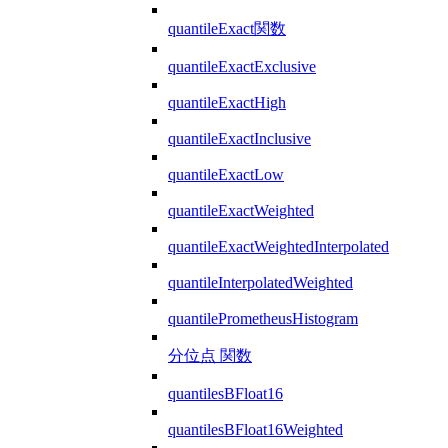
quantileExact関数
quantileExactExclusive
quantileExactHigh
quantileExactInclusive
quantileExactLow
quantileExactWeighted
quantileExactWeightedInterpolated
quantileInterpolatedWeighted
quantilePrometheusHistogram
分位点 関数
quantilesBFloat16
quantilesBFloat16Weighted