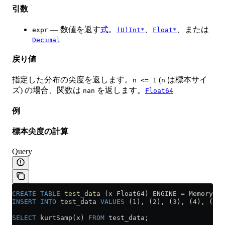
引数
— 数値を返す
式
。
、
、または
expr
(U)Int*
Float*
Decimal
戻り値
指定した分布の尖度を返します。
(
は標本サイ
n <= 1
n
ズ) の場合、関数は
を返します。
nan
Float64
例
標本尖度の計算
Query
CREATE
 TABLE
 test_data
 (x Float64) ENGINE 
=
 Memory;
INSERT INTO
 test_data 
VALUES
 (
1
), (
2
), (
3
), (
4
), (
5
),
SELECT
 kurtSamp(x) 
FROM
 test_data;