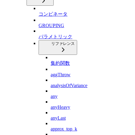
コンビネータ
GROUPING
パラメトリック
リファレンス
集約関数
aggThrow
analysisOfVariance
any
anyHeavy
anyLast
approx_top_k