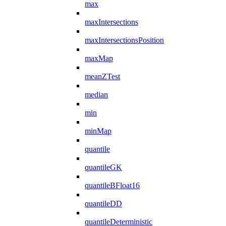
max
maxIntersections
maxIntersectionsPosition
maxMap
meanZTest
median
min
minMap
quantile
quantileGK
quantileBFloat16
quantileDD
quantileDeterministic