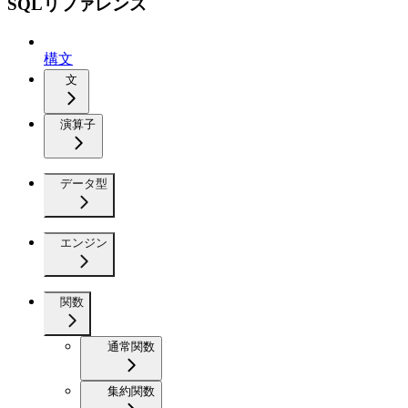
SQLリファレンス
構文
文
演算子
データ型
エンジン
関数
通常関数
集約関数