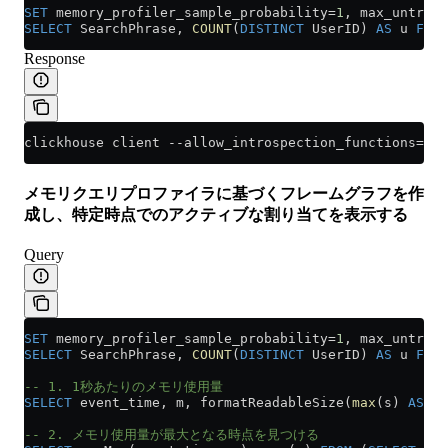
SET
 memory_profiler_sample_probability
=
1
, max_untrack
SELECT
 SearchPhrase, 
COUNT
(
DISTINCT
 UserID) 
AS
 u 
FROM
Response
clickhouse client --allow_introspection_functions=1 -
メモリクエリプロファイラに基づくフレームグラフを作
成し、特定時点でのアクティブな割り当てを表示する
Query
SET
 memory_profiler_sample_probability
=
1
, max_untrack
SELECT
 SearchPhrase, 
COUNT
(
DISTINCT
 UserID) 
AS
 u 
FROM
-- 1. 1秒あたりのメモリ使用量
SELECT
 event_time, m, formatReadableSize(
max
(s) 
AS
 m)
-- 2. メモリ使用量が最大となる時点を見つける