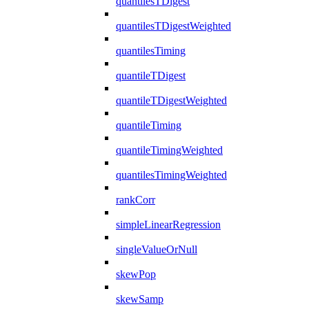
quantilesTDigest
quantilesTDigestWeighted
quantilesTiming
quantileTDigest
quantileTDigestWeighted
quantileTiming
quantileTimingWeighted
quantilesTimingWeighted
rankCorr
simpleLinearRegression
singleValueOrNull
skewPop
skewSamp