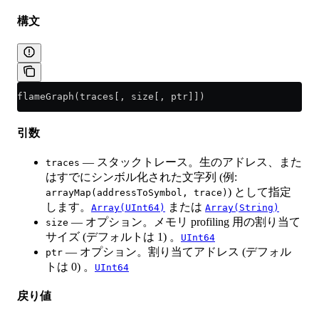
構文
flameGraph(traces[, size[, ptr]])
引数
— スタックトレース。生のアドレス、また
traces
はすでにシンボル化された文字列 (例:
) として指定
arrayMap(addressToSymbol, trace)
します。
または
Array(UInt64)
Array(String)
— オプション。メモリ profiling 用の割り当て
size
サイズ (デフォルトは 1) 。
UInt64
— オプション。割り当てアドレス (デフォル
ptr
トは 0) 。
UInt64
戻り値