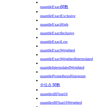
quantileExact関数
quantileExactExclusive
quantileExactHigh
quantileExactInclusive
quantileExactLow
quantileExactWeighted
quantileExactWeightedInterpolated
quantileInterpolatedWeighted
quantilePrometheusHistogram
分位点 関数
quantilesBFloat16
quantilesBFloat16Weighted