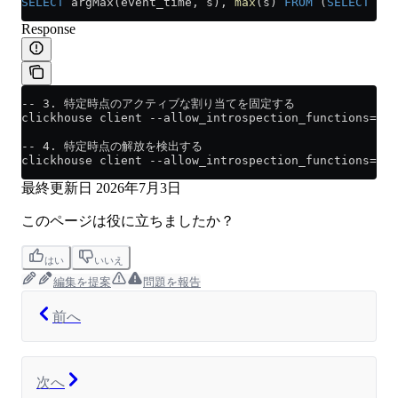
SELECT
 argMax(event_time, s), 
max
(s) 
FROM
 (
SELECT
 eve
Response
-- 3. 特定時点のアクティブな割り当てを固定する
clickhouse client --allow_introspection_functions=1 -
-- 4. 特定時点の解放を検出する
clickhouse client --allow_introspection_functions=1 -
最終更新日
2026年7月3日
このページは役に立ちましたか？
はい
いいえ
編集を提案
問題を報告
前へ
次へ