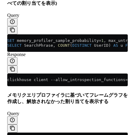
べての割り当てを表示)
Query
SET
 memory_profiler_sample_probability
=
1
, max_untrack
SELECT
 SearchPhrase, 
COUNT
(
DISTINCT
 UserID) 
AS
 u 
FROM
Response
clickhouse client --allow_introspection_functions=1 -
メモリクエリプロファイラに基づいてフレームグラフを
作成し、解放されなかった割り当てを表示する
Query