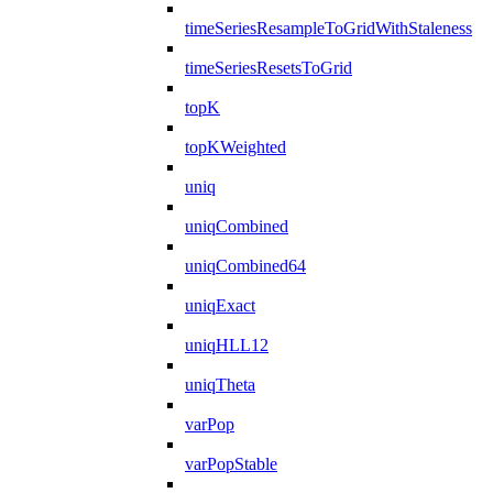
timeSeriesResampleToGridWithStaleness
timeSeriesResetsToGrid
topK
topKWeighted
uniq
uniqCombined
uniqCombined64
uniqExact
uniqHLL12
uniqTheta
varPop
varPopStable