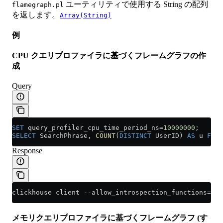
ユーティリティで使用する String の配列
flamegraph.pl
を返します。
Array(String)
例
CPU クエリプロファイラに基づくフレームグラフの作
成
Query
SET
 query_profiler_cpu_time_period_ns
=
10000000
;
SELECT
 SearchPhrase, 
COUNT
(
DISTINCT
 UserID) 
AS
 u 
FROM
Response
clickhouse client --allow_introspection_functions=1 -
メモリクエリプロファイラに基づくフレームグラフ (す