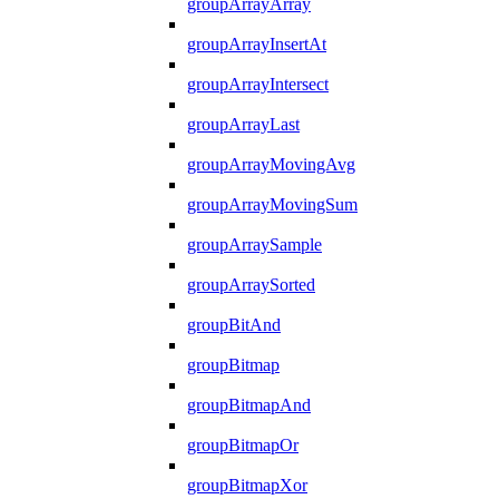
groupArrayArray
groupArrayInsertAt
groupArrayIntersect
groupArrayLast
groupArrayMovingAvg
groupArrayMovingSum
groupArraySample
groupArraySorted
groupBitAnd
groupBitmap
groupBitmapAnd
groupBitmapOr
groupBitmapXor