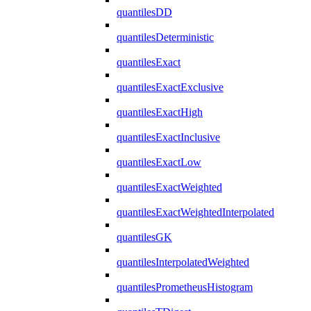
quantilesDD
quantilesDeterministic
quantilesExact
quantilesExactExclusive
quantilesExactHigh
quantilesExactInclusive
quantilesExactLow
quantilesExactWeighted
quantilesExactWeightedInterpolated
quantilesGK
quantilesInterpolatedWeighted
quantilesPrometheusHistogram