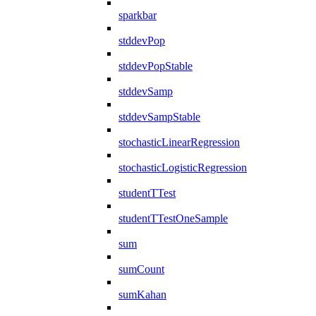
sparkbar
stddevPop
stddevPopStable
stddevSamp
stddevSampStable
stochasticLinearRegression
stochasticLogisticRegression
studentTTest
studentTTestOneSample
sum
sumCount
sumKahan