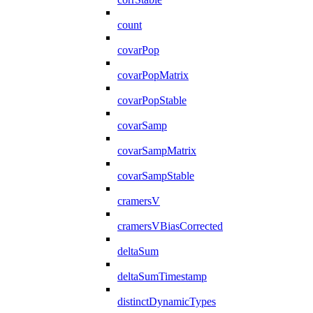
count
covarPop
covarPopMatrix
covarPopStable
covarSamp
covarSampMatrix
covarSampStable
cramersV
cramersVBiasCorrected
deltaSum
deltaSumTimestamp
distinctDynamicTypes