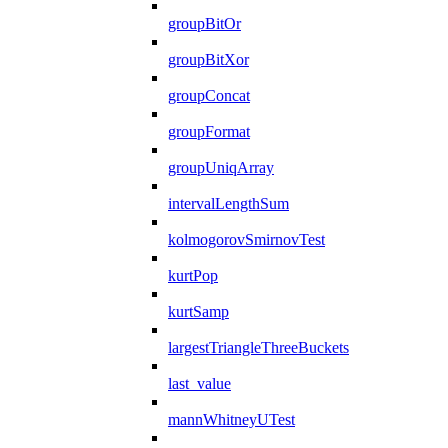
groupBitOr
groupBitXor
groupConcat
groupFormat
groupUniqArray
intervalLengthSum
kolmogorovSmirnovTest
kurtPop
kurtSamp
largestTriangleThreeBuckets
last_value
mannWhitneyUTest