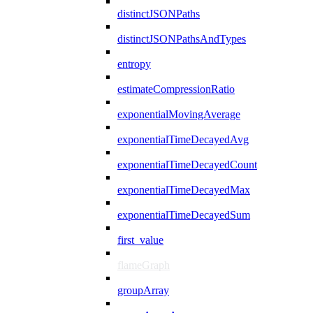
distinctJSONPaths
distinctJSONPathsAndTypes
entropy
estimateCompressionRatio
exponentialMovingAverage
exponentialTimeDecayedAvg
exponentialTimeDecayedCount
exponentialTimeDecayedMax
exponentialTimeDecayedSum
first_value
flameGraph
groupArray