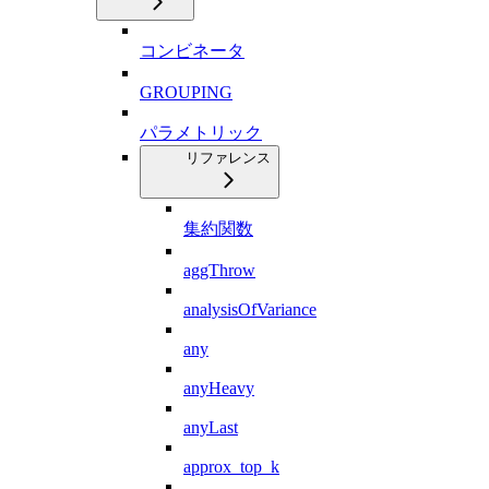
コンビネータ
GROUPING
パラメトリック
リファレンス
集約関数
aggThrow
analysisOfVariance
any
anyHeavy
anyLast
approx_top_k