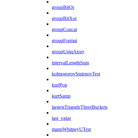
groupBitOr
groupBitXor
groupConcat
groupFormat
groupUniqArray
intervalLengthSum
kolmogorovSmirnovTest
kurtPop
kurtSamp
largestTriangleThreeBuckets
last_value
mannWhitneyUTest