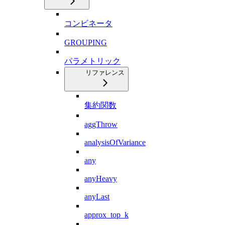
コンビネータ
GROUPING
パラメトリック
リファレンス
集約関数
aggThrow
analysisOfVariance
any
anyHeavy
anyLast
approx_top_k