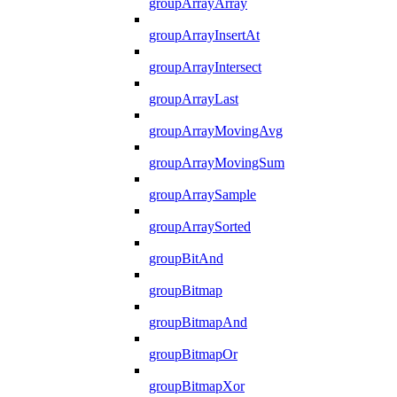
groupArrayArray
groupArrayInsertAt
groupArrayIntersect
groupArrayLast
groupArrayMovingAvg
groupArrayMovingSum
groupArraySample
groupArraySorted
groupBitAnd
groupBitmap
groupBitmapAnd
groupBitmapOr
groupBitmapXor