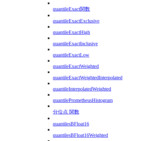
quantileExact関数
quantileExactExclusive
quantileExactHigh
quantileExactInclusive
quantileExactLow
quantileExactWeighted
quantileExactWeightedInterpolated
quantileInterpolatedWeighted
quantilePrometheusHistogram
分位点 関数
quantilesBFloat16
quantilesBFloat16Weighted