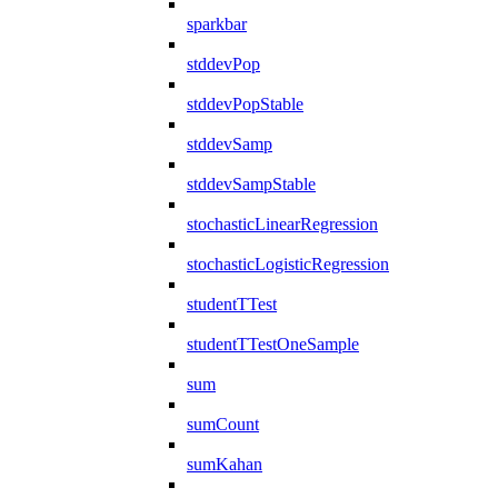
sparkbar
stddevPop
stddevPopStable
stddevSamp
stddevSampStable
stochasticLinearRegression
stochasticLogisticRegression
studentTTest
studentTTestOneSample
sum
sumCount
sumKahan