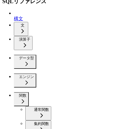
SQLリファレンス
構文
文
演算子
データ型
エンジン
関数
通常関数
集約関数