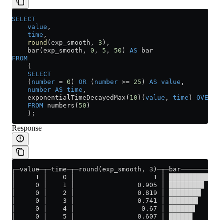
SELECT
    value
,
    time
,
    round
(exp_smooth, 
3
),
    bar(exp_smooth, 
0
, 
5
, 
50
) 
AS
 bar
FROM
    (
    SELECT
    (
number
 =
 0
) 
OR
 (
number
 >=
 25
) 
AS
 value
,
    number
 AS
 time
,
    exponentialTimeDecayedMax(
10
)(
value
, 
time
) 
OVER
 (
    FROM
 numbers(
50
)
    );
Response
┌─value─┬─time─┬─round(exp_smooth, 3)─┬─bar────────┐
│     1 │    0 │                    1 │ ██████████ │
│     0 │    1 │                0.905 │ █████████  │
│     0 │    2 │                0.819 │ ████████▏  │
│     0 │    3 │                0.741 │ ███████▍   │
│     0 │    4 │                 0.67 │ ██████▋    │
│     0 │    5 │                0.607 │ ██████     │