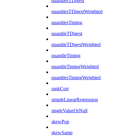
quantilesTDigest
quantilesTDigestWeighted
quantilesTiming
quantileTDigest
quantileTDigestWeighted
quantileTiming
quantileTimingWeighted
quantilesTimingWeighted
rankCorr
simpleLinearRegression
singleValueOrNull
skewPop
skewSamp