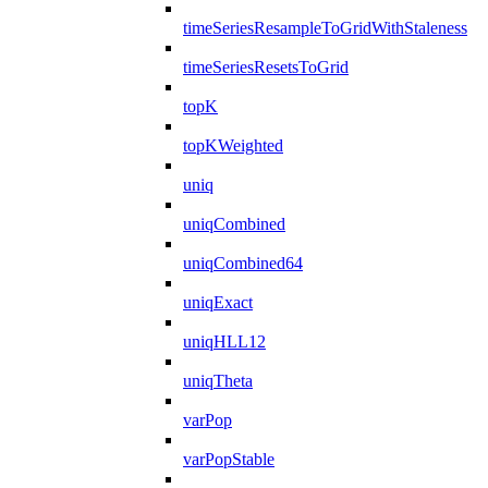
timeSeriesResampleToGridWithStaleness
timeSeriesResetsToGrid
topK
topKWeighted
uniq
uniqCombined
uniqCombined64
uniqExact
uniqHLL12
uniqTheta
varPop
varPopStable