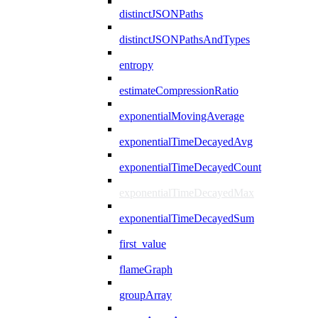
distinctJSONPaths
distinctJSONPathsAndTypes
entropy
estimateCompressionRatio
exponentialMovingAverage
exponentialTimeDecayedAvg
exponentialTimeDecayedCount
exponentialTimeDecayedMax
exponentialTimeDecayedSum
first_value
flameGraph
groupArray