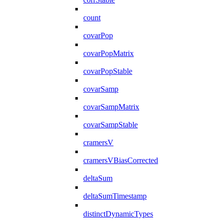
count
covarPop
covarPopMatrix
covarPopStable
covarSamp
covarSampMatrix
covarSampStable
cramersV
cramersVBiasCorrected
deltaSum
deltaSumTimestamp
distinctDynamicTypes