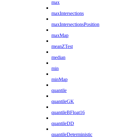
max
maxIntersections
maxIntersectionsPosition
maxMap
meanZTest
median
min
minMap
quantile
quantileGK
quantileBFloat16
quantileDD
quantileDeterministic