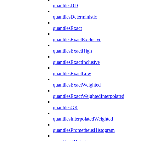
quantilesDD
quantilesDeterministic
quantilesExact
quantilesExactExclusive
quantilesExactHigh
quantilesExactInclusive
quantilesExactLow
quantilesExactWeighted
quantilesExactWeightedInterpolated
quantilesGK
quantilesInterpolatedWeighted
quantilesPrometheusHistogram