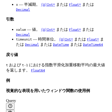
— 半減期。
または
または
x
(U)Int*
Float*
Decimal
引数
— 値。
または
または
value
(U)Int*
Float*
Decimal
— 時間単位。
または
ま
timeunit
(U)Int*
Float*
たは
または
または
Decimal
DateTime
DateTime64
戻り値
および
における指数平滑化加重移動平均の最大値
t
t-1
を返します。
Float64
例
視覚的な表現を用いたウィンドウ関数の使用例
Query