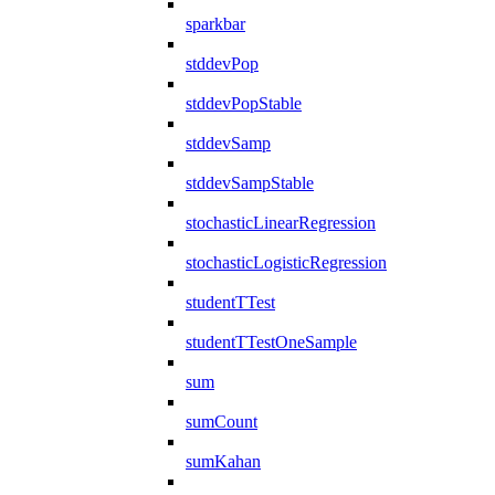
sparkbar
stddevPop
stddevPopStable
stddevSamp
stddevSampStable
stochasticLinearRegression
stochasticLogisticRegression
studentTTest
studentTTestOneSample
sum
sumCount
sumKahan