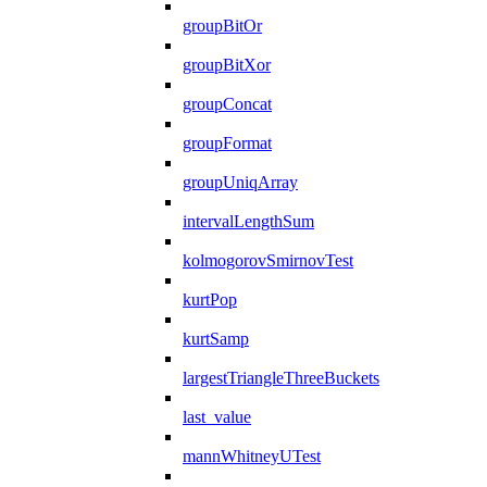
groupBitOr
groupBitXor
groupConcat
groupFormat
groupUniqArray
intervalLengthSum
kolmogorovSmirnovTest
kurtPop
kurtSamp
largestTriangleThreeBuckets
last_value
mannWhitneyUTest