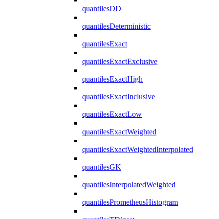
quantilesDD
quantilesDeterministic
quantilesExact
quantilesExactExclusive
quantilesExactHigh
quantilesExactInclusive
quantilesExactLow
quantilesExactWeighted
quantilesExactWeightedInterpolated
quantilesGK
quantilesInterpolatedWeighted
quantilesPrometheusHistogram