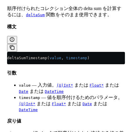
順序付けられたコレクション全体の delta sum を計算す
るには、
関数をそのまま使用できます。
deltaSum
構文
deltaSumTimestamp(
value
, 
timestamp
)
引数
— 入力値。
または
または
value
(U)Int*
Float*
または
Date
DateTime
— 値を順序付けるためのパラメータ。
timestamp
または
または
または
(U)Int*
Float*
Date
DateTime
戻り値