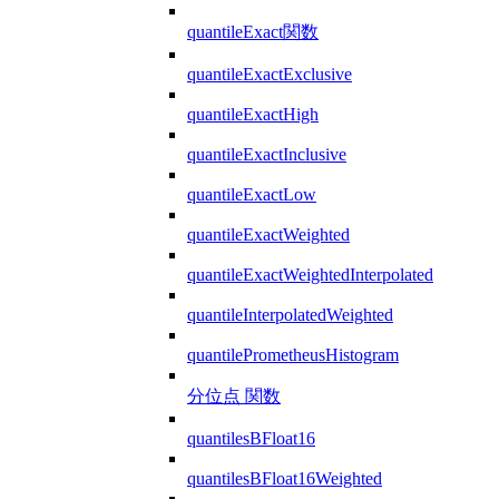
quantileExact関数
quantileExactExclusive
quantileExactHigh
quantileExactInclusive
quantileExactLow
quantileExactWeighted
quantileExactWeightedInterpolated
quantileInterpolatedWeighted
quantilePrometheusHistogram
分位点 関数
quantilesBFloat16
quantilesBFloat16Weighted