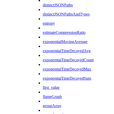
distinctJSONPaths
distinctJSONPathsAndTypes
entropy
estimateCompressionRatio
exponentialMovingAverage
exponentialTimeDecayedAvg
exponentialTimeDecayedCount
exponentialTimeDecayedMax
exponentialTimeDecayedSum
first_value
flameGraph
groupArray