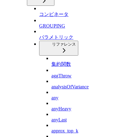
コンビネータ
GROUPING
パラメトリック
リファレンス
集約関数
aggThrow
analysisOfVariance
any
anyHeavy
anyLast
approx_top_k