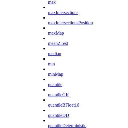
max
maxIntersections
maxIntersectionsPosition
maxMap
meanZTest
median
min
minMap
quantile
quantileGK
quantileBFloat16
quantileDD
quantileDeterministic