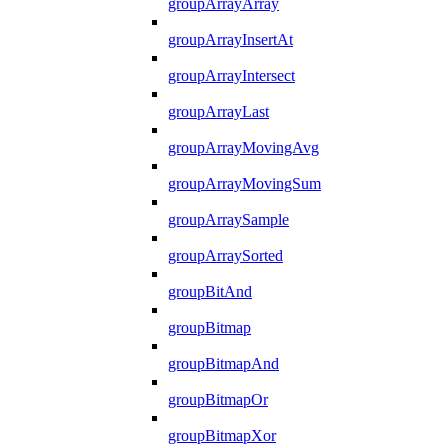
groupArrayArray
groupArrayInsertAt
groupArrayIntersect
groupArrayLast
groupArrayMovingAvg
groupArrayMovingSum
groupArraySample
groupArraySorted
groupBitAnd
groupBitmap
groupBitmapAnd
groupBitmapOr
groupBitmapXor