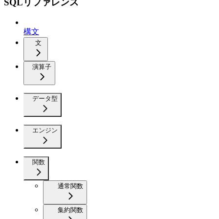
SQLリファレンス
構文
文
演算子
データ型
エンジン
関数
通常関数
集約関数