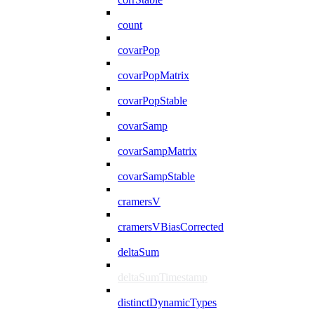
count
covarPop
covarPopMatrix
covarPopStable
covarSamp
covarSampMatrix
covarSampStable
cramersV
cramersVBiasCorrected
deltaSum
deltaSumTimestamp
distinctDynamicTypes