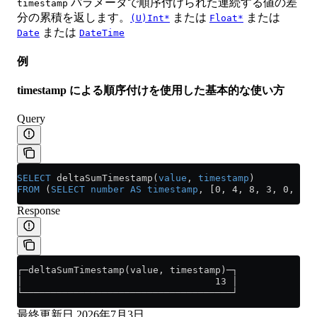
パラメータで順序付けられた連続する値の差
timestamp
分の累積を返します。
または
または
(U)Int*
Float*
または
Date
DateTime
例
timestamp による順序付けを使用した基本的な使い方
Query
SELECT
 deltaSumTimestamp(
value
, 
timestamp
)
FROM
 (
SELECT
 number
 AS
 timestamp
, [0, 4, 8, 3, 0, 0, 
Response
┌─deltaSumTimestamp(value, timestamp)─┐
│                                  13 │
└─────────────────────────────────────┘
最終更新日
2026年7月3日