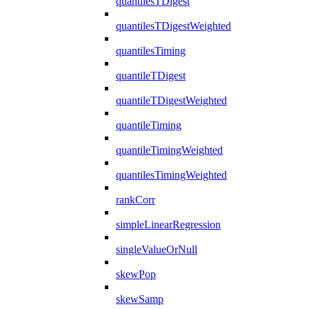
quantilesTDigest
quantilesTDigestWeighted
quantilesTiming
quantileTDigest
quantileTDigestWeighted
quantileTiming
quantileTimingWeighted
quantilesTimingWeighted
rankCorr
simpleLinearRegression
singleValueOrNull
skewPop
skewSamp