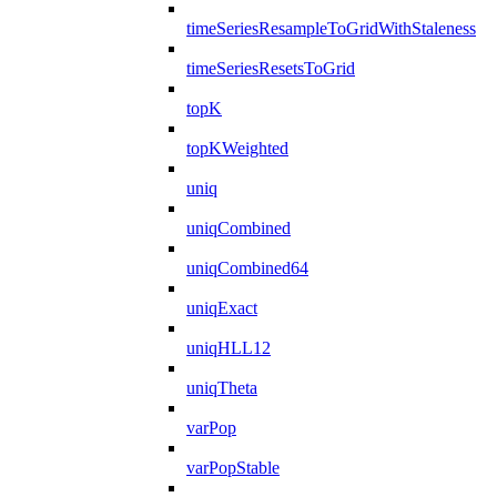
timeSeriesResampleToGridWithStaleness
timeSeriesResetsToGrid
topK
topKWeighted
uniq
uniqCombined
uniqCombined64
uniqExact
uniqHLL12
uniqTheta
varPop
varPopStable