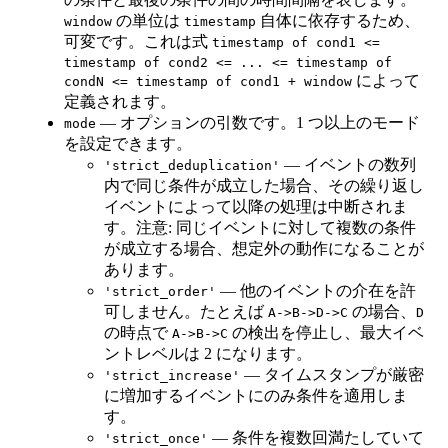
の単位は
自体に依存するため、
window
timestamp
可変です。これは式
timestamp of cond1 <=
timestamp of cond2 <= ... <= timestamp of
によって
condN <= timestamp of cond1 + window
定義されます。
— オプションの引数です。1 つ以上のモード
mode
を設定できます。
— イベントの数列
'strict_deduplication'
内で同じ条件が成立した場合、その繰り返し
イベントによって以降の処理は中断されま
す。注意: 同じイベントに対して複数の条件
が成立する場合、想定外の動作になることが
あります。
— 他のイベントの介在を許
'strict_order'
可しません。たとえば
の場合、
A->B->D->C
D
の時点で
の検出を停止し、最大イベ
A->B->C
ントレベルは 2 になります。
— タイムスタンプが厳密
'strict_increase'
に増加するイベントにのみ条件を適用しま
す。
— 条件を複数回満たしていて
'strict_once'