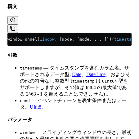
構文
windowFunnel(
window
, [mode, [mode, ... ]])(
timestamp
,
引数
— タイムスタンプを含むカラム名。サ
timestamp
ポートされるデータ型:
Date
、
DateTime
、およびそ
の他の符号なし整数型 (
は
型を
timestamp
UInt64
サポートしますが、その値は Int64 の最大値であ
る 2^63 - 1 を超えることはできません) 。
— イベントチェーンを表す条件またはデー
cond
タ。
UInt8
。
パラメータ
— スライディングウィンドウの長さ。最初
window
の条件と最後の条件の間の時間間隔を表します。