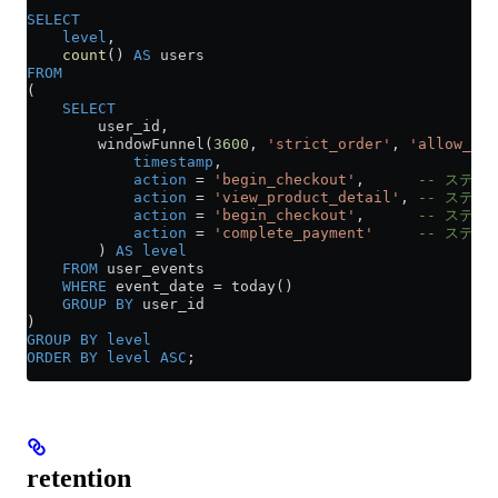
SELECT
    level
,
    count
() 
AS
 users
FROM
(
    SELECT
        user_id,
        windowFunnel(
3600
, 
'strict_order'
, 
'allow_ree
            timestamp
,
            action
 =
 'begin_checkout'
,      
-- ステッ
            action
 =
 'view_product_detail'
, 
-- ステッ
            action
 =
 'begin_checkout'
,      
-- ステッ
            action
 =
 'complete_payment'
     -- ステ
        ) 
AS
 level
    FROM
 user_events
    WHERE
 event_date 
=
 today()
    GROUP BY
 user_id
)
GROUP BY
 level
ORDER BY
 level
 ASC
;
retention