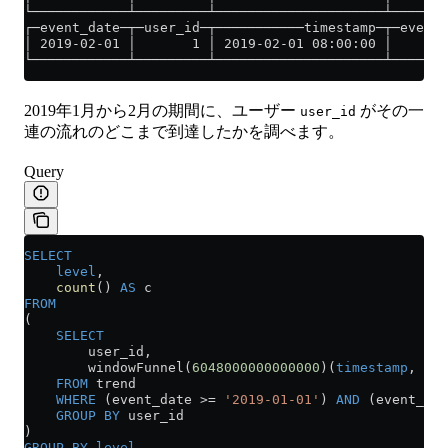
└────────────┴─────────┴─────────────────────┴───────
┌─event_date─┬─user_id─┬───────────timestamp─┬─eventI
│ 2019-02-01 │       1 │ 2019-02-01 08:00:00 │    101
└────────────┴─────────┴─────────────────────┴───────
2019年1月から2月の期間に、ユーザー
がその一
user_id
連の流れのどこまで到達したかを調べます。
Query
SELECT
    level
,
    count
() 
AS
 c
FROM
(
    SELECT
        user_id,
        windowFunnel(
6048000000000000
)(
timestamp
, eve
    FROM
 trend
    WHERE
 (event_date 
>=
 '2019-01-01'
) 
AND
 (event_dat
    GROUP BY
 user_id
)
GROUP BY
 level