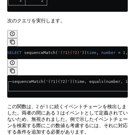
│    3 │      2 │
└──────┴────────┘
次のクエリを実行します。
SELECT
 sequenceMatch(
'(?1)(?2)'
)(
time
, 
number
 =
 1
, 
nu
┌─sequenceMatch('(?1)(?2)')(time, equals(number, 1), 
│                                                    
└────────────────────────────────────────────────────
この関数は、2 が 1 に続くイベントチェーンを検出しま
した。両者の間にある 3 はイベントとして定義されてい
ないため、無視されました。例で示したイベントチェー
ンを検索する際にこの数値も考慮するには、それに対応
する条件を追加する必要があります。