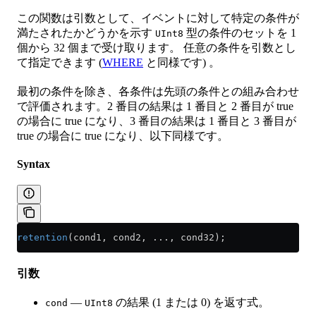
この関数は引数として、イベントに対して特定の条件が
満たされたかどうかを示す
型の条件のセットを 1
UInt8
個から 32 個まで受け取ります。 任意の条件を引数とし
て指定できます (
WHERE
と同様です) 。
最初の条件を除き、各条件は先頭の条件との組み合わせ
で評価されます。2 番目の結果は 1 番目と 2 番目が true
の場合に true になり、3 番目の結果は 1 番目と 3 番目が
true の場合に true になり、以下同様です。
Syntax
retention
(cond1, cond2, ..., cond32);
引数
—
の結果 (1 または 0) を返す式。
cond
UInt8