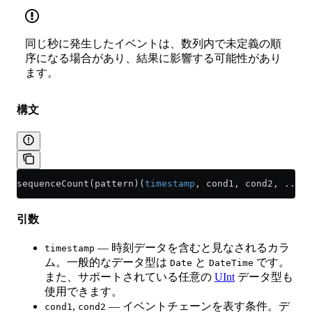
同じ秒に発生したイベントは、数列内で未定義の順
序になる場合があり、結果に影響する可能性があり
ます。
構文
sequenceCount(pattern)(
timestamp
, cond1, cond2, ...)
引数
— 時刻データを含むと見なされるカラ
timestamp
ム。一般的なデータ型は
と
です。
Date
DateTime
また、サポートされている任意の
UInt
データ型も
使用できます。
,
— イベントチェーンを表す条件。デ
cond1
cond2