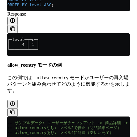
ORDER BY
 level
 ASC
;
Response
┌─level─┬─c─┐
│     4 │ 1 │
└───────┴───┘
allow_reentry モードの例
この例では、
モードがユーザーの再入場
allow_reentry
パターンと組み合わせてどのように機能するかを示しま
す。
-- サンプルデータ: ユーザーがチェックアウト -> 商品詳細 -> 
-- allow_reentryなし: レベル2で停止（商品詳細ページ）
-- allow_reentryあり: レベル4に到達（支払い完了）