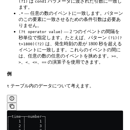
は
パラメータに渡された引数に一致し
(?1)
cond1
ます。
— 任意の数のイベントに一致します。パターン
.*
のこの要素に一致させるための条件引数は必要あ
りません。
— 2 つのイベントの間隔を
(?t operator value)
秒単位で指定します。たとえば、パターン
(?1)(?
は、発生時刻の差が 1800 秒を超える
t>1800)(?2)
イベントに一致します。これらのイベントの間に
は、任意の数の任意のイベントを挟めます。
、
>=
、
、
、
の演算子を使用できます。
>
<
<=
==
例
テーブル内のデータについて考えます。
t
┌─time─┬─number─┐
│    1 │      1 │
│    2 │      3 │