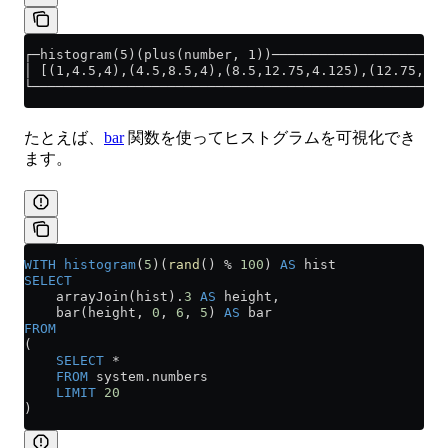
┌─histogram(5)(plus(number, 1))──────────────────────
│ [(1,4.5,4),(4.5,8.5,4),(8.5,12.75,4.125),(12.75,17,
└────────────────────────────────────────────────────
たとえば、
bar
関数を使ってヒストグラムを可視化でき
ます。
WITH
 histogram
(
5
)(
rand
() % 
100
) 
AS
 hist
SELECT
    arrayJoin(hist).
3
 AS
 height,
    bar(height, 
0
, 
6
, 
5
) 
AS
 bar
FROM
(
    SELECT
 *
    FROM
 system
.
numbers
    LIMIT
 20
)