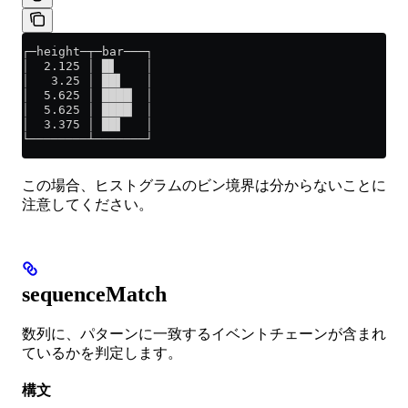
┌─height─┬─bar───┐
│  2.125 │ █▋    │
│   3.25 │ ██▌   │
│  5.625 │ ████▏ │
│  5.625 │ ████▏ │
│  3.375 │ ██▌   │
└────────┴───────┘
この場合、ヒストグラムのビン境界は分からないことに
注意してください。
sequenceMatch
数列に、パターンに一致するイベントチェーンが含まれ
ているかを判定します。
構文