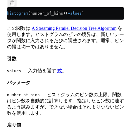
histogram
(number_of_bins)(
values
)
この関数は
A Streaming Parallel Decision Tree Algorithm
を
使用します。ヒストグラムのビンの境界は、新しいデー
タが関数に入力されるたびに調整されます。通常、ビン
の幅は均一ではありません。
引数
— 入力値を返す
式
。
values
パラメータ
— ヒストグラムのビン数の上限。関数
number_of_bins
はビン数を自動的に計算します。指定したビン数に達す
るよう試みますが、できない場合はそれより少ないビン
数を使用します。
戻り値