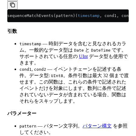
sequenceMatchEvents(pattern)(
timestamp
, cond1, cond2,
引数
— 時刻データを含むと見なされるカラ
timestamp
ム。一般的なデータ型は
と
です。
Date
DateTime
サポートされている任意の
UInt
データ型も使用で
きます。
,
— イベントチェーンを記述する条
cond1
cond2
件。データ型:
。条件引数は最大 32 個まで渡
UInt8
せます。この関数は、これらの条件で記述された
イベントだけを対象にします。数列に条件で記述
されていないデータが含まれている場合、関数は
それらをスキップします。
パラメーター
— パターン文字列。
パターン構文
を参照
pattern
してください。