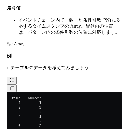
戻り値
イベントチェーン内で一致した条件引数 (?N) に対
応するタイムスタンプの Array。配列内の位置
は、パターン内の条件引数の位置に対応します。
型: Array。
例
テーブルのデータを考えてみましょう:
t
┌─time─┬─number─┐
│    1 │      1 │
│    2 │      3 │
│    3 │      2 │
│    4 │      1 │
│    5 │      3 │
│    6 │      2 │