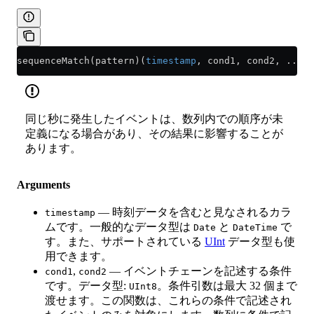
sequenceMatch(pattern)(
timestamp
, cond1, cond2, ...)
同じ秒に発生したイベントは、数列内での順序が未
定義になる場合があり、その結果に影響することが
あります。
Arguments
— 時刻データを含むと見なされるカラ
timestamp
ムです。一般的なデータ型は
と
で
Date
DateTime
す。また、サポートされている
UInt
データ型も使
用できます。
,
— イベントチェーンを記述する条件
cond1
cond2
です。データ型:
。条件引数は最大 32 個まで
UInt8
渡せます。この関数は、これらの条件で記述され