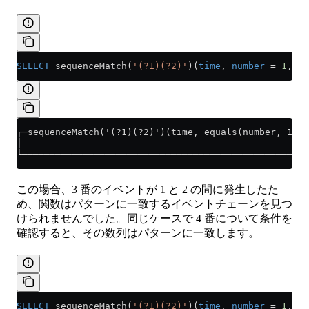
SELECT
 sequenceMatch(
'(?1)(?2)'
)(
time
, 
number
 =
 1
, 
nu
┌─sequenceMatch('(?1)(?2)')(time, equals(number, 1), 
│                                                    
└────────────────────────────────────────────────────
この場合、3 番のイベントが 1 と 2 の間に発生したた
め、関数はパターンに一致するイベントチェーンを見つ
けられませんでした。同じケースで 4 番について条件を
確認すると、その数列はパターンに一致します。
SELECT
 sequenceMatch(
'(?1)(?2)'
)(
time
, 
number
 =
 1
, 
nu