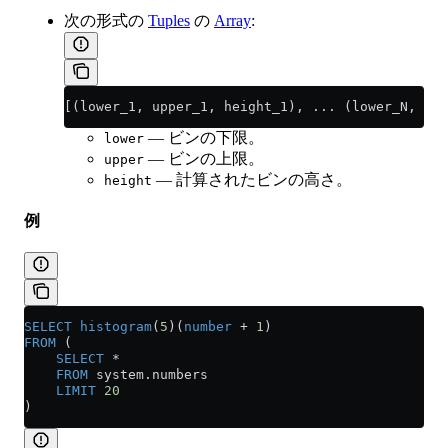
次の形式の
Tuples
の
Array
:
[(lower_1, upper_1, height_1), ... (lower_N, upp
— ビンの下限。
lower
— ビンの上限。
upper
— 計算されたビンの高さ。
height
例
SELECT
 histogram
(
5
)(
number
 +
 1
)
FROM
 (
    SELECT
 *
    FROM
 system
.
numbers
    LIMIT
 20
)