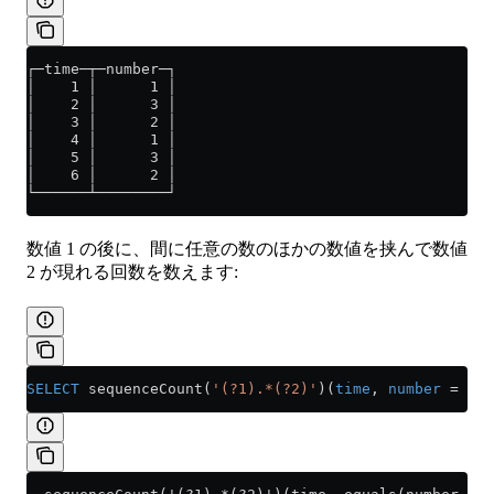
┌─time─┬─number─┐
│    1 │      1 │
│    2 │      3 │
│    3 │      2 │
│    4 │      1 │
│    5 │      3 │
│    6 │      2 │
└──────┴────────┘
数値 1 の後に、間に任意の数のほかの数値を挟んで数値
2 が現れる回数を数えます:
SELECT
 sequenceCount(
'(?1).*(?2)'
)(
time
, 
number
 =
 1
, 