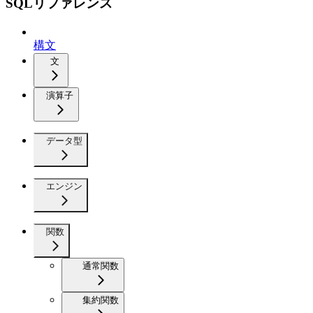
SQLリファレンス
構文
文
演算子
データ型
エンジン
関数
通常関数
集約関数