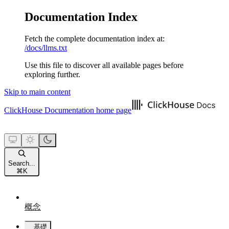
Documentation Index
Fetch the complete documentation index at:
/docs/llms.txt
Use this file to discover all available pages before
exploring further.
Skip to main content
ClickHouse Documentation
home page
Search...
⌘
K
概念
基礎