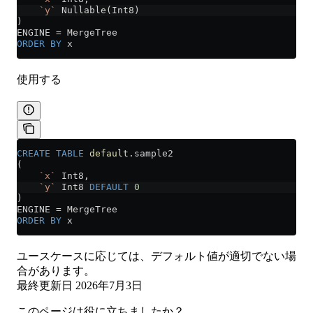
    `y`
 Nullable(Int8)
)
ENGINE 
=
 MergeTree
ORDER BY
 x
使用する
CREATE
 TABLE
 default
.sample2
(
    `x`
 Int8,
    `y`
 Int8 
DEFAULT
 0
)
ENGINE 
=
 MergeTree
ORDER BY
 x
ユースケースに応じては、デフォルト値が適切でない場
合があります。
最終更新日
2026年7月3日
このページは役に立ちましたか？