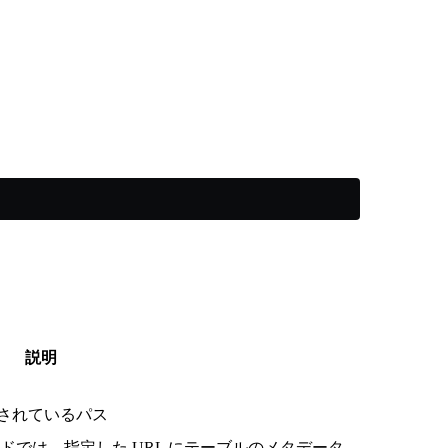
説明
されているパス
では、指定した URL にテーブルのメタデータ