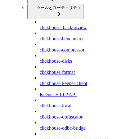
ツールとユーティリティ
clickhouse_backupview
clickhouse-benchmark
clickhouse-compressor
clickhouse-disks
clickhouse-format
clickhouse-keeper-client
Keeper HTTP API
clickhouse-local
clickhouse-obfuscator
clickhouse-odbc-bridge