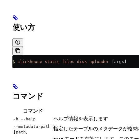
使い方
$
 clickhouse
 static-files-disk-uploader
 [args]
コマンド
コマンド
,
ヘルプ情報を表示します
-h
--help
--metadata-path
指定したテーブルのメタデータが格納
[path]
モードを有効にします。このモード