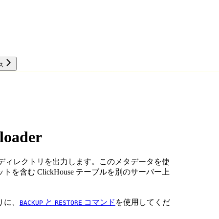
ス
リソース
ploader
データディレクトリを出力します。このメタデータを使
む ClickHouse テーブルを別のサーバー上
りに、
と
コマンド
を使用してくだ
BACKUP
RESTORE