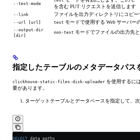
test
--test-mode
を含む PUT リクエストを送信します
ファイルを出力ディレクトリにコピー
--link
モードで使用する Web サーバーの
--url [url]
test
--output-dir
モードでファイルの出力先と
non-test
[dir]
指定したテーブルのメタデータパス
を使用するに
clickhouse-static-files-disk-uploader
要があります。
ターゲットテーブルとデータベースを指定して、次
SELECT
 data_paths