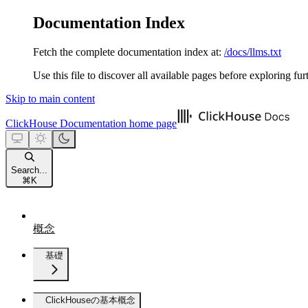
Documentation Index
Fetch the complete documentation index at:
/docs/llms.txt
Use this file to discover all available pages before exploring fur
Skip to main content
ClickHouse Documentation
home page
Search...
⌘
K
概念
基礎
ClickHouseの基本概念