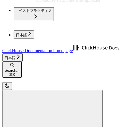
clickhouse-static-files-disk-uploader
ベストプラクティス
日本語
ClickHouse Documentation
home page
日本語
Search...
⌘
K