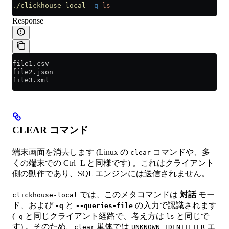
./clickhouse-local
 -q
 ls
Response
file1.csv
file2.json
file3.xml
CLEAR コマンド
端末画面を消去します (Linux の
コマンドや、多
clear
くの端末での Ctrl+L と同様です) 。これはクライアント
側の動作であり、SQL エンジンには送信されません。
では、このメタコマンドは
対話
モー
clickhouse-local
ド、および
と
の入力で認識されます
-q
--queries-file
(
と同じクライアント経路で、考え方は
と同じで
-q
ls
す) 。そのため、
単体では
エ
clear
UNKNOWN_IDENTIFIER