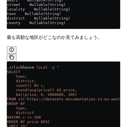
addr2    Nullable(String)
street    Nullable(String)
locality    Nullable(String)
town    Nullable(String)
district    Nullable(String)
county    Nullable(String)
最も高額な地区がどこなのか見てみましょう。
./clickhouse
 local
 -q
 "
SELECT
    town,
    district,
    count() AS c,
    round(avg(price)) AS price,
    bar(price, 0, 5000000, 100)
FROM s3('https://datasets-documentation.s3.eu-west-3.
GROUP BY
    town,
    district
HAVING c >= 100
ORDER BY price DESC
LIMIT 10"