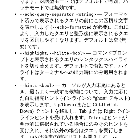
ります。対話型モードではデフォルトで有効、バ
ッチモードでは無効です。
— フォーマッ
--echo-query-separator <string>
ト済みで表示されるクエリの前にこの区切り文字
を表示します (
が必要)。これに
--echo-formatted
より、入力したクエリと整形後に表示されるクエ
リを区別しやすくなります。デフォルトは空 (無
効) です。
,
— コマンドプロン
--highlight
--hilite
<bool>
プトと表示されるクエリのシンタックスハイライ
トを切り替えます。デフォルトで有効です。ハイ
ライトはターミナルへの出力時にのみ適用されま
す。
— カーソルが入力末尾にあると
--hints <bool>
き、最もよく一致する候補について、入力に応じ
た自動補完ヒント (インラインの “ghost” テキスト)
を表示します。Up/Down (または Ctrl-Up/Ctrl-
Down) でヒントを移動し、Tab または Right でイン
ラインヒントを受け入れます。
はヒントが
Enter
明示的に選択されている場合にのみそのヒントを
受け入れ、それ以外の場合はクエリを実行しま
す。
は従来の補完リストも開きます。
Tab
--