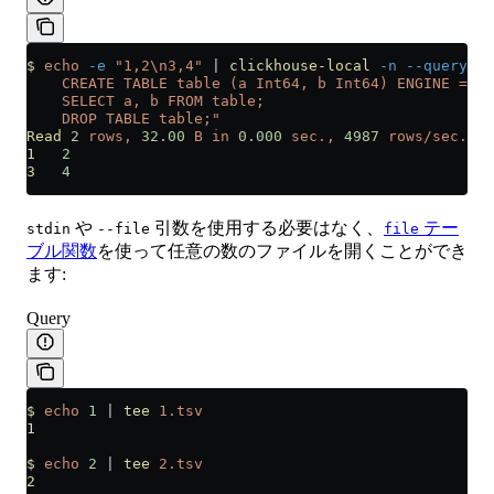
$
 echo
 -e
 "1,2\n3,4"
 |
 clickhouse-local
 -n
 --query
 "
    CREATE TABLE table (a Int64, b Int64) ENGINE = Fi
    SELECT a, b FROM table;
    DROP TABLE table;"
Read
 2
 rows,
 32.00
 B
 in
 0.000
 sec.,
 4987
 rows/sec.,
 7
1
   2
3
   4
や
引数を使用する必要はなく、
テー
stdin
--file
file
ブル関数
を使って任意の数のファイルを開くことができ
ます:
Query
$
 echo
 1
 |
 tee
 1.tsv
1
$
 echo
 2
 |
 tee
 2.tsv
2