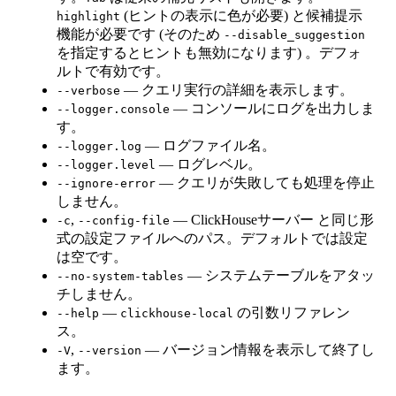
(ヒントの表示に色が必要) と候補提示
highlight
機能が必要です (そのため
--disable_suggestion
を指定するとヒントも無効になります) 。デフォ
ルトで有効です。
— クエリ実行の詳細を表示します。
--verbose
— コンソールにログを出力しま
--logger.console
す。
— ログファイル名。
--logger.log
— ログレベル。
--logger.level
— クエリが失敗しても処理を停止
--ignore-error
しません。
,
— ClickHouseサーバー と同じ形
-c
--config-file
式の設定ファイルへのパス。デフォルトでは設定
は空です。
— システムテーブルをアタッ
--no-system-tables
チしません。
—
の引数リファレン
--help
clickhouse-local
ス。
,
— バージョン情報を表示して終了し
-V
--version
ます。