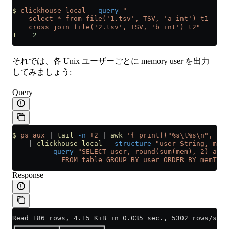
$
 clickhouse-local
 --query
 "
    select * from file('1.tsv', TSV, 'a int') t1
    cross join file('2.tsv', TSV, 'b int') t2"
1
    2
それでは、各 Unix ユーザーごとに memory user を出力
してみましょう:
Query
$
 ps
 aux
 |
 tail
 -n
 +2
 |
 awk
 '{ printf("%s\t%s\n", $1,
    |
 clickhouse-local
 --structure
 "user String, mem 
        --query
 "SELECT user, round(sum(mem), 2) as m
            FROM table GROUP BY user ORDER BY memTota
Response
Read 186 rows, 4.15 KiB in 0.035 sec., 5302 rows/sec.
┏━━━━━━━━━━┳━━━━━━━━━━┓