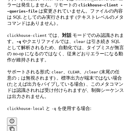
ラーは発生しません。リモートの
clickhouse-client -
は変更されていません。ファイルの内容
-queries-file
は SQL としてのみ実行されます (テキストレベルのメタ
コマンドはありません) 。
では、
対話
モードでのみ認識されま
clickhouse-client
す。
やクエリファイルでは、
は引き続き SQL
-q
clear
として解析されるため、自動化では、タイプミスが無言
の no-op になるのではなく、従来どおりエラーになる動
作が維持されます。
サポートされる形式:
、
、
(末尾の任
clear
CLEAR
/clear
意の
は無視されます) 。標準出力が端末ではない場合
;
(たとえば出力をパイプしている場合) 、このメタコマン
ドは認識されれば受け付けられますが、制御シーケンス
は出力されません。
と
を使用する場合:
clickhouse-local
-q