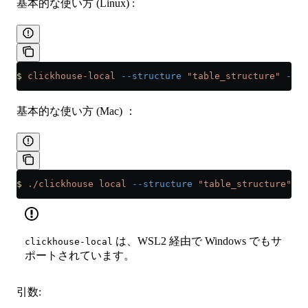
基本的な使い方 (Linux) :
$
 clickhouse-local
 --structure
 "table_structure"
 --in
基本的な使い方 (Mac) ：
$
 ./clickhouse
 local
 --structure
 "table_structure"
 --
は、WSL2 経由で Windows でもサ
clickhouse-local
ポートされています。
引数: