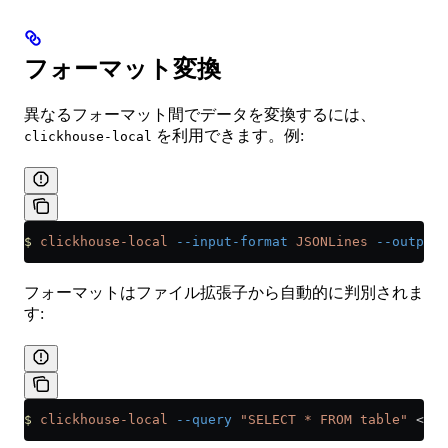
フォーマット変換
異なるフォーマット間でデータを変換するには、
を利用できます。例:
clickhouse-local
$
 clickhouse-local
 --input-format
 JSONLines
 --output-
フォーマットはファイル拡張子から自動的に判別されま
す:
$
 clickhouse-local
 --query
 "SELECT * FROM table"
 <
 da