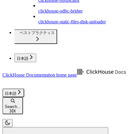
clickhouse-obfuscator
clickhouse-odbc-bridge
clickhouse-static-files-disk-uploader
ベストプラクティス
日本語
ClickHouse Documentation
home page
日本語
Search...
⌘
K