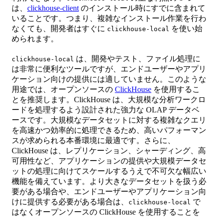
は、
clickhouse-client
のインストール時にすでに含まれて
いることです。つまり、複雑なインストール作業を行わ
なくても、開発者はすぐに
を使い始
clickhouse-local
められます。
は、開発やテスト、ファイル処理に
clickhouse-local
は非常に便利なツールですが、エンドユーザーやアプリ
ケーション向けの提供には適していません。このような
用途では、オープンソースの
ClickHouse
を使用するこ
とを推奨します。ClickHouse は、大規模な分析ワークロ
ードを処理するよう設計された強力な OLAP データベ
ースです。大規模なデータセットに対する複雑なクエリ
を高速かつ効率的に処理できるため、高いパフォーマン
スが求められる本番環境に最適です。さらに、
ClickHouse は、レプリケーション、シャーディング、高
可用性など、アプリケーションの提供や大規模データセ
ットの処理に向けてスケールするうえで不可欠な幅広い
機能を備えています。より大きなデータセットを扱う必
要がある場合や、エンドユーザーやアプリケーション向
けに提供する必要がある場合は、
で
clickhouse-local
はなくオープンソースの ClickHouse を使用することを