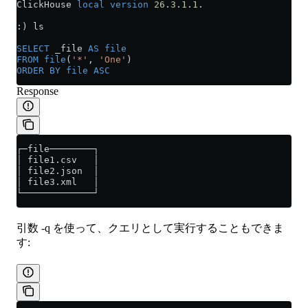
ClickHouse 
local
 version
 26
.
3
.
1
.
1
.
:) ls
SELECT
 _file 
AS
 file
FROM
 file
(
'*'
, 
'One'
)
ORDER BY
 file
 ASC
Response
┌─file────────┐
│ file1.csv   │
│ file2.json  │
│ file3.xml   │
└─────────────┘
引数 -q を使って、クエリとして実行することもできま
す: