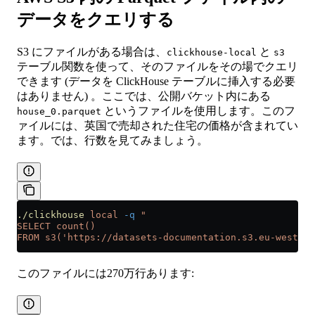
データをクエリする
S3 にファイルがある場合は、
と
clickhouse-local
s3
テーブル関数を使って、そのファイルをその場でクエリ
できます (データを ClickHouse テーブルに挿入する必要
はありません) 。ここでは、公開バケット内にある
というファイルを使用します。このフ
house_0.parquet
ァイルには、英国で売却された住宅の価格が含まれてい
ます。では、行数を見てみましょう。
./clickhouse
 local
 -q
 "
SELECT count()
FROM s3('https://datasets-documentation.s3.eu-west-3.
このファイルには270万行あります: