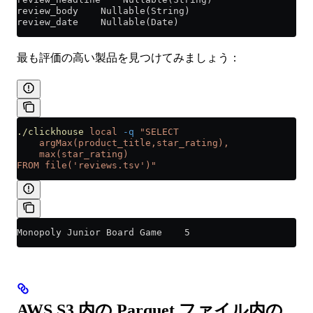
review_body    Nullable(String)
review_date    Nullable(Date)
最も評価の高い製品を見つけてみましょう：
./clickhouse
 local
 -q
 "SELECT
    argMax(product_title,star_rating),
    max(star_rating)
FROM file('reviews.tsv')"
Monopoly Junior Board Game    5
AWS S3 内の Parquet ファイル内の