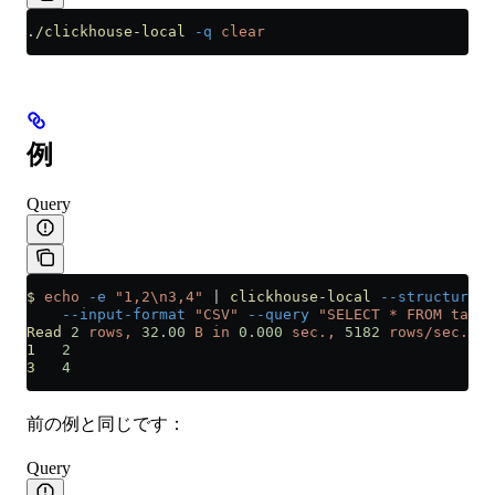
./clickhouse-local
 -q
 clear
例
Query
$
 echo
 -e
 "1,2\n3,4"
 |
 clickhouse-local
 --structure
 "
    --input-format
 "CSV"
 --query
 "SELECT * FROM table
Read
 2
 rows,
 32.00
 B
 in
 0.000
 sec.,
 5182
 rows/sec.,
 8
1
   2
3
   4
前の例と同じです：
Query