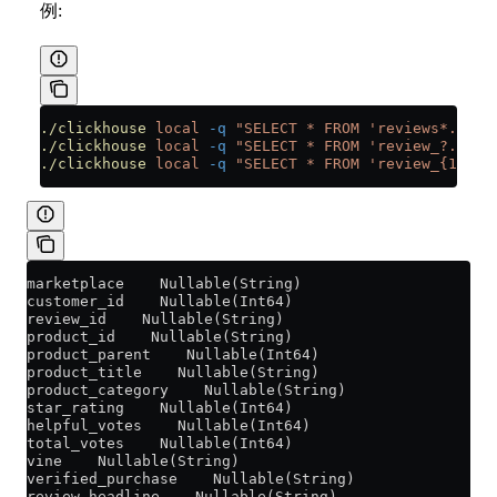
例:
./clickhouse
 local
 -q
 "SELECT * FROM 'reviews*.json
./clickhouse
 local
 -q
 "SELECT * FROM 'review_?.csv'
./clickhouse
 local
 -q
 "SELECT * FROM 'review_{1..3}
marketplace    Nullable(String)
customer_id    Nullable(Int64)
review_id    Nullable(String)
product_id    Nullable(String)
product_parent    Nullable(Int64)
product_title    Nullable(String)
product_category    Nullable(String)
star_rating    Nullable(Int64)
helpful_votes    Nullable(Int64)
total_votes    Nullable(Int64)
vine    Nullable(String)
verified_purchase    Nullable(String)
review_headline    Nullable(String)