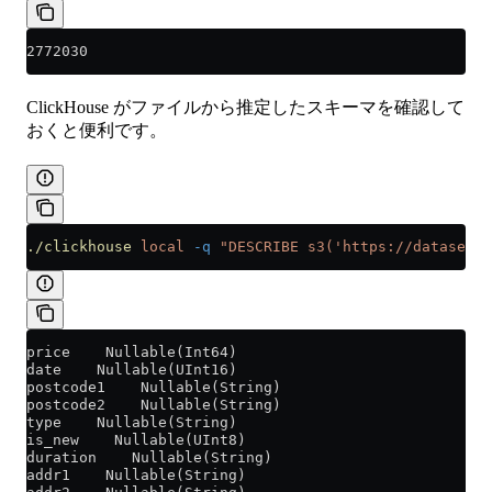
2772030
ClickHouse がファイルから推定したスキーマを確認して
おくと便利です。
./clickhouse
 local
 -q
 "DESCRIBE s3('https://datasets-
price    Nullable(Int64)
date    Nullable(UInt16)
postcode1    Nullable(String)
postcode2    Nullable(String)
type    Nullable(String)
is_new    Nullable(UInt8)
duration    Nullable(String)
addr1    Nullable(String)