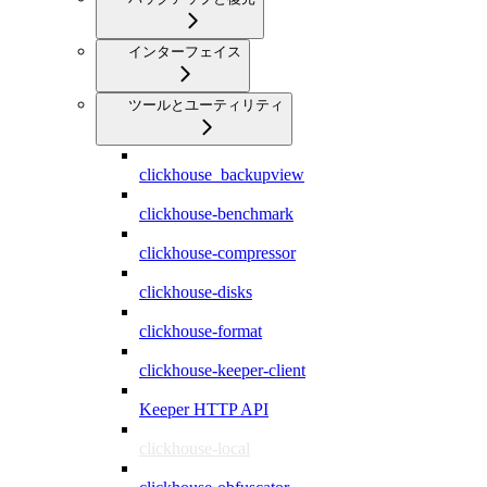
インターフェイス
ツールとユーティリティ
clickhouse_backupview
clickhouse-benchmark
clickhouse-compressor
clickhouse-disks
clickhouse-format
clickhouse-keeper-client
Keeper HTTP API
clickhouse-local