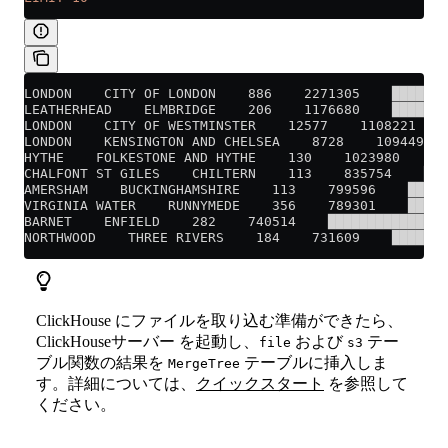
LONDON    CITY OF LONDON    886    2271305    ███████
LEATHERHEAD    ELMBRIDGE    206    1176680    ███████
LONDON    CITY OF WESTMINSTER    12577    1108221   
LONDON    KENSINGTON AND CHELSEA    8728    1094496  
HYTHE    FOLKESTONE AND HYTHE    130    1023980    ██
CHALFONT ST GILES    CHILTERN    113    835754    ███
AMERSHAM    BUCKINGHAMSHIRE    113    799596    █████
VIRGINIA WATER    RUNNYMEDE    356    789301    █████
BARNET    ENFIELD    282    740514    ██████████████▊
NORTHWOOD    THREE RIVERS    184    731609    ███████
ClickHouse にファイルを取り込む準備ができたら、
ClickHouseサーバー を起動し、
および
テー
file
s3
ブル関数の結果を
テーブルに挿入しま
MergeTree
す。詳細については、
クイックスタート
を参照して
ください。