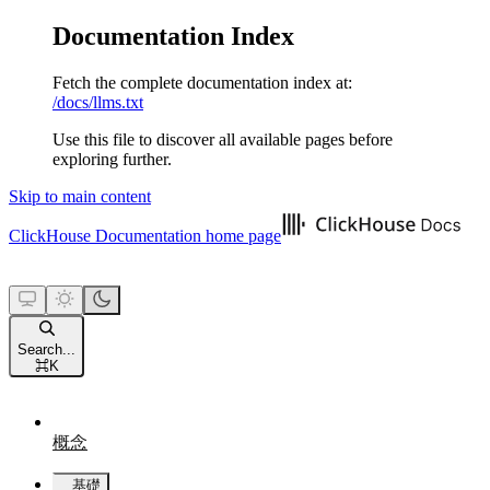
Documentation Index
Fetch the complete documentation index at:
/docs/llms.txt
Use this file to discover all available pages before
exploring further.
Skip to main content
ClickHouse Documentation
home page
Search...
⌘
K
概念
基礎