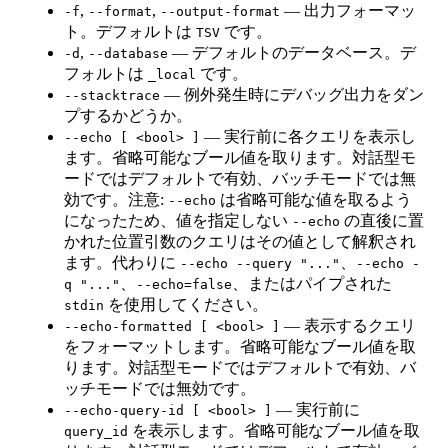
,
,
— 出力フォーマッ
-f
--format
--output-format
ト。デフォルトは
です。
TSV
,
— デフォルトのデータベース。デ
-d
--database
フォルトは
です。
_local
— 例外発生時にデバッグ出力をダン
--stacktrace
プするかどうか。
— 実行前に各クエリを表示し
--echo [ <bool> ]
ます。省略可能なブール値を取ります。対話型モ
ードではデフォルトで有効、バッチモードでは無
効です。注意:
は省略可能な値を取るよう
--echo
になったため、値を指定しない
の直後に置
--echo
かれた位置引数のクエリはその値として解釈され
ます。代わりに
、
--echo --query "..."
--echo -
、
、またはパイプされた
q "..."
--echo=false
を使用してください。
stdin
— 表示するクエリ
--echo-formatted [ <bool> ]
をフォーマットします。省略可能なブール値を取
ります。対話型モードではデフォルトで有効、バ
ッチモードでは無効です。
— 実行前に
--echo-query-id [ <bool> ]
を表示します。省略可能なブール値を取
query_id