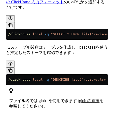
の ClickHouse 入力フォーマット
のいずれかを追加する
だけです。
./clickhouse
 local
 -q
 "SELECT * FROM file('reviews.ts
テーブル関数はテーブルを作成し、
を使う
file
DESCRIBE
と推定したスキーマを確認できます：
./clickhouse
 local
 -q
 "DESCRIBE file('reviews.tsv')"
ファイル名では globs を使用できます (
glob の置換
を
参照してください) 。