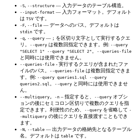
,
— 入力データのテーブル構造。
-S
--structure
— 入力フォーマット。デフォルト
--input-format
は
です。
TSV
,
— データへのパス。デフォルトは
-F
--file
です。
stdin
,
—
を区切り文字として実行するクエ
-q
--query
;
リ。
は複数回指定できます。例:
--query
--query
。
"SELECT 1" --query "SELECT 2"
--queries-file
と同時には使用できません。
- 実行するクエリが含まれたファ
--queries-file
イルのパス。
は複数回指定できま
--queries-file
す。例:
--query queries1.sql --query
。
と同時には使用できませ
queries2.sql
--query
ん。
– 指定すると、
オプシ
--multiquery, -n
--query
ョンの後にセミコロン区切りで複数のクエリを指
定できます。利便性のため、
を省略して
--query
-
の後にクエリを直接渡すこともでき
-multiquery
ます。
,
— 出力データの格納先となるテーブル
-N
--table
名。デフォルトは
です。
table