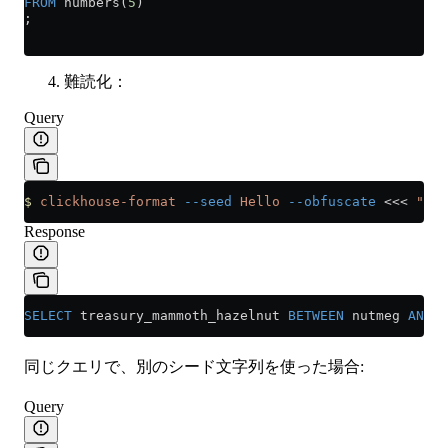
FROM
 numbers(
5
)
;
難読化：
Query
$
 clickhouse-format
 --seed
 Hello
 --obfuscate
 <<<
 "SEL
Response
SELECT
 treasury_mammoth_hazelnut 
BETWEEN
 nutmeg 
AND
 s
同じクエリで、別のシード文字列を使った場合:
Query