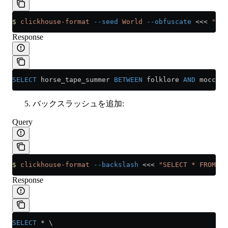
$
 clickhouse-format
 --seed
 World
 --obfuscate
 <<<
 "SEL
Response
SELECT
 horse_tape_summer 
BETWEEN
 folklore 
AND
 moccasi
バックスラッシュを追加:
Query
$
 clickhouse-format
 --backslash
 <<<
 "SELECT * FROM (S
Response
SELECT
 *
 \