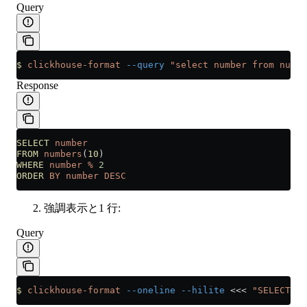
Query
$
 clickhouse-format
 --query
 "select number from numbe
Response
SELECT
 number
FROM
 numbers
(
10
)
WHERE
 number
 %
 2
ORDER
 BY
 number
 DESC
強調表示と1 行:
Query
$
 clickhouse-format
 --oneline
 --hilite
 <<<
 "SELECT su