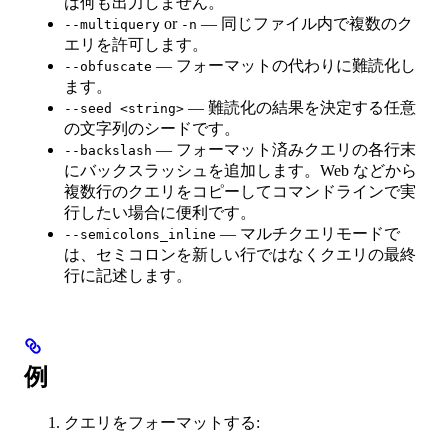
は何も出力しません。
or
— 同じファイル内で複数のク
--multiquery
-n
エリを許可します。
— フォーマットの代わりに難読化し
--obfuscate
ます。
— 難読化の結果を決定する任意
--seed <string>
の文字列のシードです。
— フォーマット済みクエリの各行末
--backslash
にバックスラッシュを追加します。Web などから
複数行のクエリをコピーしてコマンドラインで実
行したい場合に便利です。
— マルチクエリモードで
--semicolons_inline
は、セミコロンを新しい行ではなくクエリの最終
行に記述します。
例
クエリをフォーマットする: