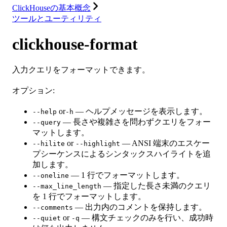
ClickHouseの基本概念
ツールとユーティリティ
clickhouse-format
入力クエリをフォーマットできます。
オプション:
or
— ヘルプメッセージを表示します。
--help
-h
— 長さや複雑さを問わずクエリをフォー
--query
マットします。
or
— ANSI 端末のエスケー
--hilite
--highlight
プシーケンスによるシンタックスハイライトを追
加します。
— 1 行でフォーマットします。
--oneline
— 指定した長さ未満のクエリ
--max_line_length
を 1 行でフォーマットします。
— 出力内のコメントを保持します。
--comments
or
— 構文チェックのみを行い、成功時
--quiet
-q