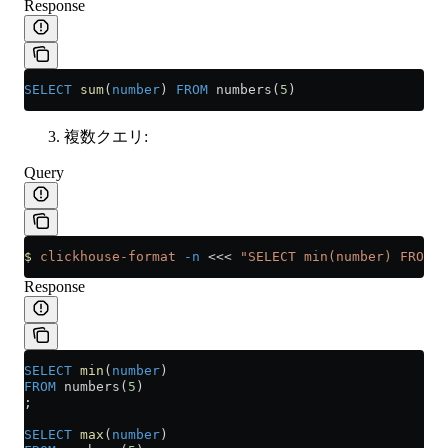
Response
SELECT
 sum
(
number
) 
FROM
 numbers(
5
)
複数クエリ:
Query
$
 clickhouse-format
 -n
 <<<
 "SELECT min(number) FROM n
Response
SELECT
 min
(
number
)
FROM
 numbers(
5
)
;
SELECT
 max
(
number
)