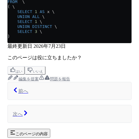
FROM
  \
( \
    SELECT
 1
 AS
 x \
    UNION ALL
 \
    SELECT
 1
 \
    UNION
 DISTINCT
 \
    SELECT
 3
 \
)
最終更新日
2026年7月23日
このページは役に立ちましたか？
はい
いいえ
編集を提案
問題を報告
前へ
次へ
このページの内容