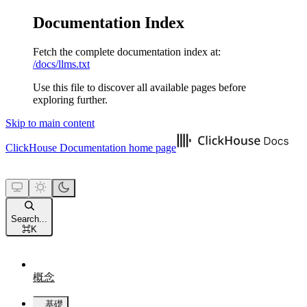
Documentation Index
Fetch the complete documentation index at:
/docs/llms.txt
Use this file to discover all available pages before
exploring further.
Skip to main content
ClickHouse Documentation
home page
Search...
⌘
K
概念
基礎