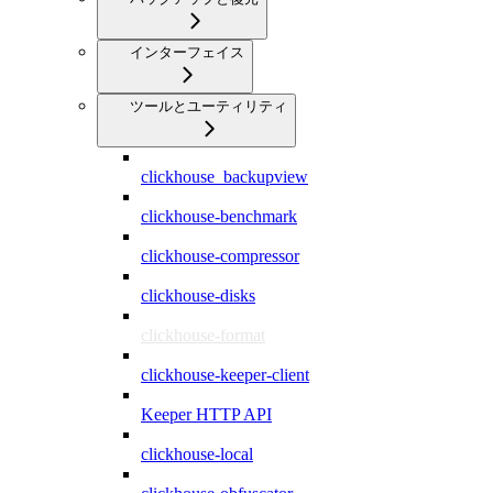
インターフェイス
ツールとユーティリティ
clickhouse_backupview
clickhouse-benchmark
clickhouse-compressor
clickhouse-disks
clickhouse-format
clickhouse-keeper-client
Keeper HTTP API
clickhouse-local