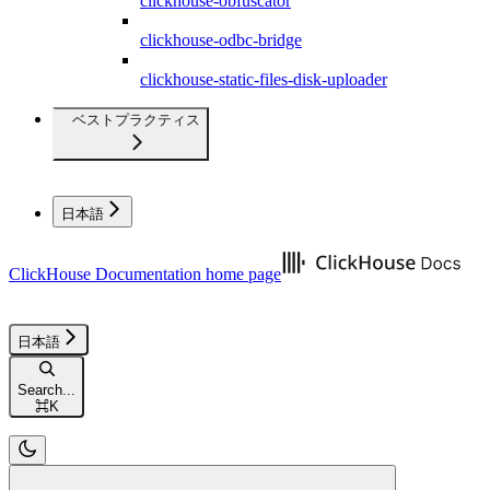
clickhouse-obfuscator
clickhouse-odbc-bridge
clickhouse-static-files-disk-uploader
ベストプラクティス
日本語
ClickHouse Documentation
home page
日本語
Search...
⌘
K