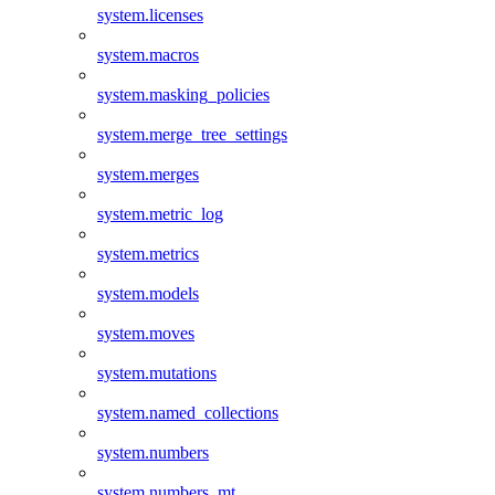
system.licenses
system.macros
system.masking_policies
system.merge_tree_settings
system.merges
system.metric_log
system.metrics
system.models
system.moves
system.mutations
system.named_collections
system.numbers
system.numbers_mt