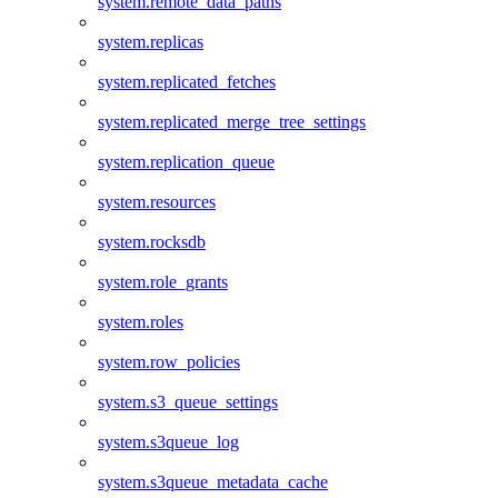
system.remote_data_paths
system.replicas
system.replicated_fetches
system.replicated_merge_tree_settings
system.replication_queue
system.resources
system.rocksdb
system.role_grants
system.roles
system.row_policies
system.s3_queue_settings
system.s3queue_log
system.s3queue_metadata_cache