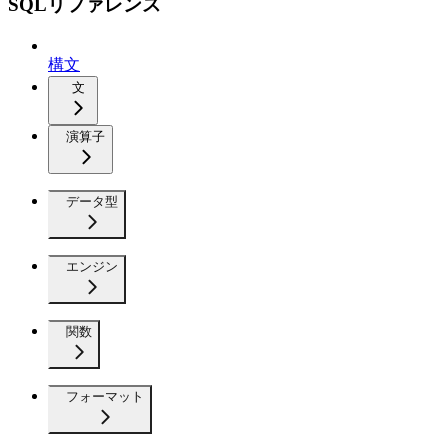
SQLリファレンス
構文
文
演算子
データ型
エンジン
関数
フォーマット