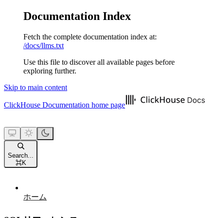
Documentation Index
Fetch the complete documentation index at:
/docs/llms.txt
Use this file to discover all available pages before
exploring further.
Skip to main content
ClickHouse Documentation
home page
Search...
⌘
K
ホーム