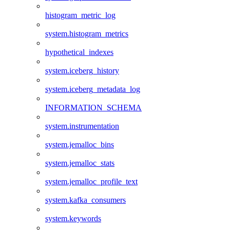
histogram_metric_log
system.histogram_metrics
hypothetical_indexes
system.iceberg_history
system.iceberg_metadata_log
INFORMATION_SCHEMA
system.instrumentation
system.jemalloc_bins
system.jemalloc_stats
system.jemalloc_profile_text
system.kafka_consumers
system.keywords