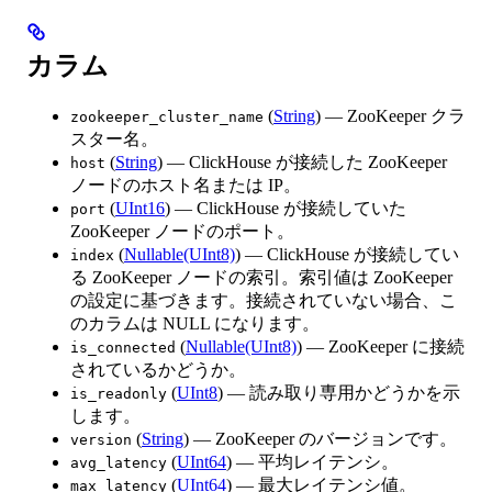
カラム
(
String
) — ZooKeeper クラ
zookeeper_cluster_name
スター名。
(
String
) — ClickHouse が接続した ZooKeeper
host
ノードのホスト名または IP。
(
UInt16
) — ClickHouse が接続していた
port
ZooKeeper ノードのポート。
(
Nullable(UInt8)
) — ClickHouse が接続してい
index
る ZooKeeper ノードの索引。索引値は ZooKeeper
の設定に基づきます。接続されていない場合、こ
のカラムは NULL になります。
(
Nullable(UInt8)
) — ZooKeeper に接続
is_connected
されているかどうか。
(
UInt8
) — 読み取り専用かどうかを示
is_readonly
します。
(
String
) — ZooKeeper のバージョンです。
version
(
UInt64
) — 平均レイテンシ。
avg_latency
(
UInt64
) — 最大レイテンシ値。
max_latency