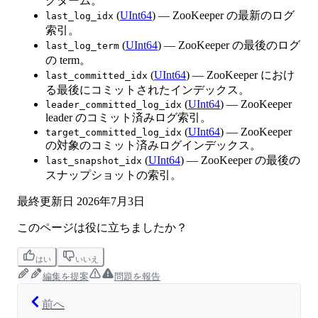
グターム。
(
UInt64
) — ZooKeeper の最新のログ
last_log_idx
索引。
(
UInt64
) — ZooKeeper の最後のログ
last_log_term
の term。
(
UInt64
) — ZooKeeper におけ
last_committed_idx
る最後にコミットされたインデックス。
(
UInt64
) — ZooKeeper
leader_committed_log_idx
leader のコミット済みログ索引。
(
UInt64
) — ZooKeeper
target_committed_log_idx
の対象のコミット済みログインデックス。
(
UInt64
) — ZooKeeper の最後の
last_snapshot_idx
スナップショットの索引。
最終更新日
2026年7月3日
このページは役に立ちましたか？
はい
いいえ
編集を提案
問題を報告
前へ