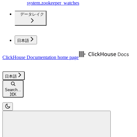
system.zookeeper_watches
データレイク
日本語
ClickHouse Documentation
home page
日本語
Search...
⌘
K