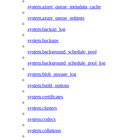
system.azure_queue_metadata_cache
system.azure_queue_settings
system.backup_log
system.backups
system.background_schedule_pool
system.background_schedule_pool_log
system.blob_storage_log
system.build_options
system.certificates
system.clusters
system.codecs
system.collations