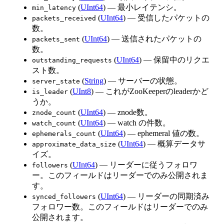
(
UInt64
) — 最小レイテンシ。
min_latency
(
UInt64
) — 受信したパケットの
packets_received
数。
(
UInt64
) — 送信されたパケットの
packets_sent
数。
(
UInt64
) — 保留中のリクエ
outstanding_requests
スト数。
(
String
) — サーバーの状態。
server_state
(
UInt8
) — これがZooKeeperのleaderかど
is_leader
うか。
(
UInt64
) — znode数。
znode_count
(
UInt64
) — watch の件数。
watch_count
(
UInt64
) — ephemeral 値の数。
ephemerals_count
(
UInt64
) — 概算データサ
approximate_data_size
イズ。
(
UInt64
) — リーダーに従うフォロワ
followers
ー。このフィールドはリーダーでのみ公開されま
す。
(
UInt64
) — リーダーの同期済み
synced_followers
フォロワー数。このフィールドはリーダーでのみ
公開されます。