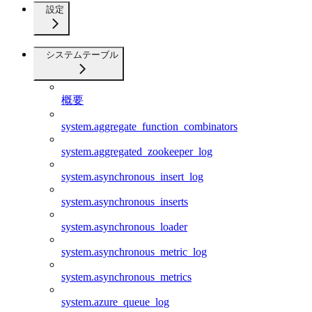
設定
システムテーブル
概要
system.aggregate_function_combinators
system.aggregated_zookeeper_log
system.asynchronous_insert_log
system.asynchronous_inserts
system.asynchronous_loader
system.asynchronous_metric_log
system.asynchronous_metrics
system.azure_queue_log