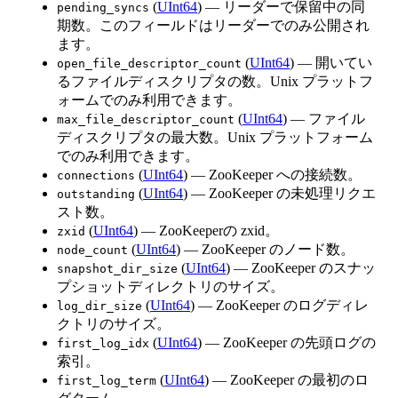
(
UInt64
) — リーダーで保留中の同
pending_syncs
期数。このフィールドはリーダーでのみ公開され
ます。
(
UInt64
) — 開いてい
open_file_descriptor_count
るファイルディスクリプタの数。Unix プラットフ
ォームでのみ利用できます。
(
UInt64
) — ファイル
max_file_descriptor_count
ディスクリプタの最大数。Unix プラットフォーム
でのみ利用できます。
(
UInt64
) — ZooKeeper への接続数。
connections
(
UInt64
) — ZooKeeper の未処理リクエ
outstanding
スト数。
(
UInt64
) — ZooKeeperの zxid。
zxid
(
UInt64
) — ZooKeeper のノード数。
node_count
(
UInt64
) — ZooKeeper のスナッ
snapshot_dir_size
プショットディレクトリのサイズ。
(
UInt64
) — ZooKeeper のログディレ
log_dir_size
クトリのサイズ。
(
UInt64
) — ZooKeeper の先頭ログの
first_log_idx
索引。
(
UInt64
) — ZooKeeper の最初のロ
first_log_term