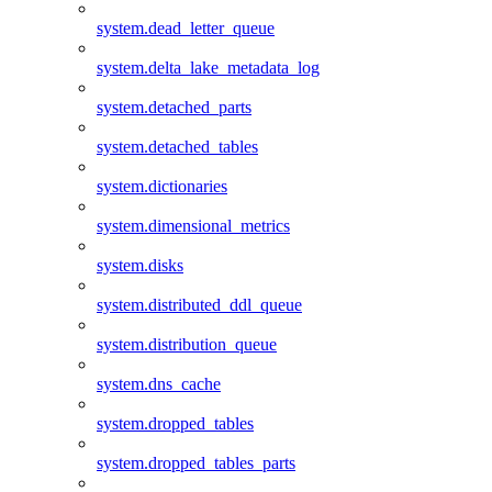
system.dead_letter_queue
system.delta_lake_metadata_log
system.detached_parts
system.detached_tables
system.dictionaries
system.dimensional_metrics
system.disks
system.distributed_ddl_queue
system.distribution_queue
system.dns_cache
system.dropped_tables
system.dropped_tables_parts