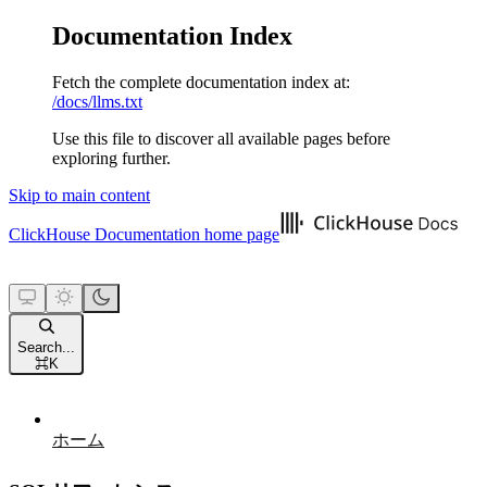
Documentation Index
Fetch the complete documentation index at:
/docs/llms.txt
Use this file to discover all available pages before
exploring further.
Skip to main content
ClickHouse Documentation
home page
Search...
⌘
K
ホーム