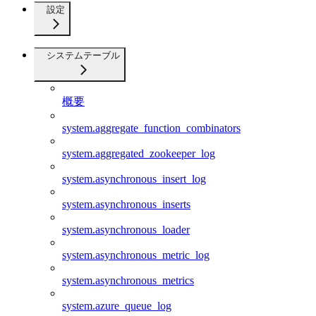
設定
システムテーブル
概要
system.aggregate_function_combinators
system.aggregated_zookeeper_log
system.asynchronous_insert_log
system.asynchronous_inserts
system.asynchronous_loader
system.asynchronous_metric_log
system.asynchronous_metrics
system.azure_queue_log