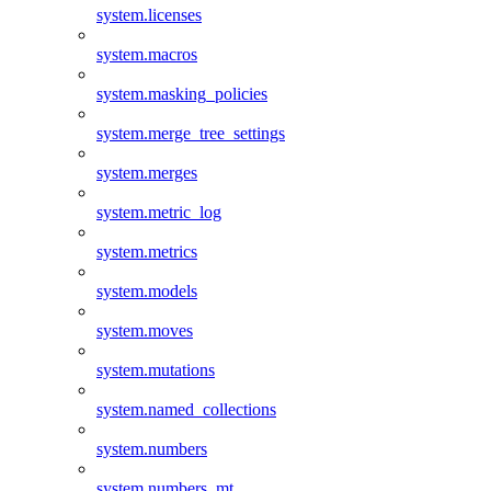
system.licenses
system.macros
system.masking_policies
system.merge_tree_settings
system.merges
system.metric_log
system.metrics
system.models
system.moves
system.mutations
system.named_collections
system.numbers
system.numbers_mt