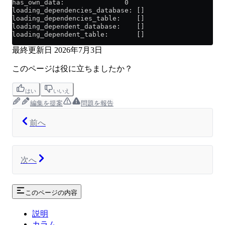
has_own_data:               0
loading_dependencies_database: []
loading_dependencies_table:    []
loading_dependent_database:    []
loading_dependent_table:       []
最終更新日
2026年7月3日
このページは役に立ちましたか？
はい
いいえ
編集を提案
問題を報告
前へ
次へ
このページの内容
説明
カラム