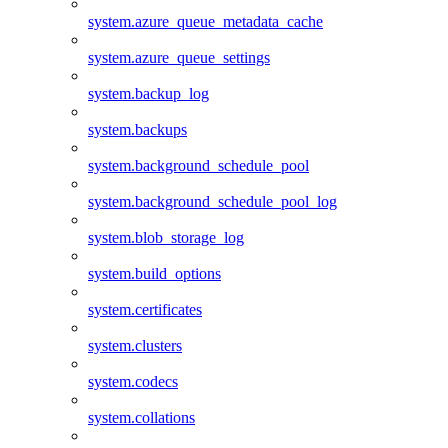
system.azure_queue_metadata_cache
system.azure_queue_settings
system.backup_log
system.backups
system.background_schedule_pool
system.background_schedule_pool_log
system.blob_storage_log
system.build_options
system.certificates
system.clusters
system.codecs
system.collations