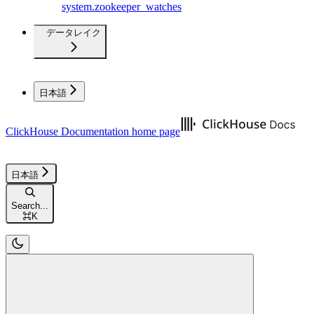
system.zookeeper_watches
データレイク
日本語
ClickHouse Documentation
home page
日本語
Search...
⌘
K