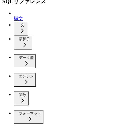
SQLリファレンス
構文
文
演算子
データ型
エンジン
関数
フォーマット