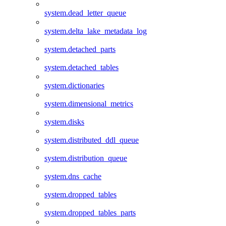
system.dead_letter_queue
system.delta_lake_metadata_log
system.detached_parts
system.detached_tables
system.dictionaries
system.dimensional_metrics
system.disks
system.distributed_ddl_queue
system.distribution_queue
system.dns_cache
system.dropped_tables
system.dropped_tables_parts