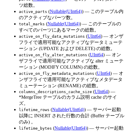
ツ総数。
(
Nullable(UInt64)
) — このテーブル内
active_parts
のアクティブなパーツ数。
(
Nullable(UInt64)
) — このテーブルの
total_marks
すべてのパーツにあるマークの総数。
(
UInt64
) — オンザ
active_on_fly_data_mutations
フライで適用可能なアクティブなデータミューテ
ーション (UPDATE および DELETE) の総数。
(
UInt64
) — オン
active_on_fly_alter_mutations
ザフライで適用可能なアクティブな alter ミューテ
ーション (MODIFY COLUMN) の総数。
(
UInt64
) — オ
active_on_fly_metadata_mutations
ンザフライで適用可能なアクティブなメタデータ
ミューテーション (RENAME) の総数。
(
UInt64
) —
columns_descriptions_cache_size
*MergeTree テーブルのカラム説明 cache のサイ
ズ。
(
Nullable(UInt64)
) — サーバー起動
lifetime_rows
以降に INSERT された行数の合計 (Buffer テーブル
のみ) 。
(
Nullable(UInt64)
) — サーバー起動
lifetime_bytes