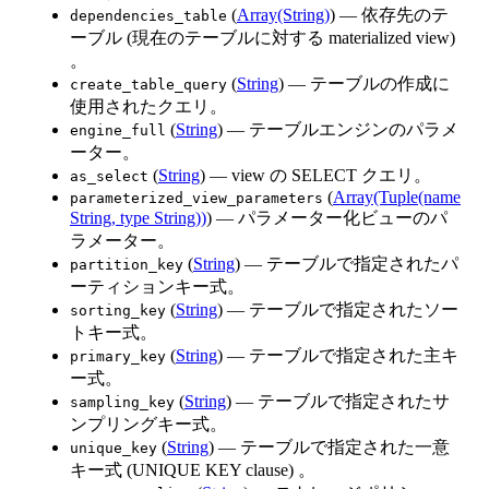
(
Array(String)
) — 依存先のテ
dependencies_table
ーブル (現在のテーブルに対する materialized view)
。
(
String
) — テーブルの作成に
create_table_query
使用されたクエリ。
(
String
) — テーブルエンジンのパラメ
engine_full
ーター。
(
String
) — view の SELECT クエリ。
as_select
(
Array(Tuple(name
parameterized_view_parameters
String, type String))
) — パラメーター化ビューのパ
ラメーター。
(
String
) — テーブルで指定されたパ
partition_key
ーティションキー式。
(
String
) — テーブルで指定されたソー
sorting_key
トキー式。
(
String
) — テーブルで指定された主キ
primary_key
ー式。
(
String
) — テーブルで指定されたサ
sampling_key
ンプリングキー式。
(
String
) — テーブルで指定された一意
unique_key
キー式 (UNIQUE KEY clause) 。