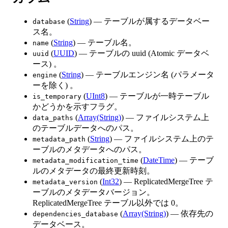
(
String
) — テーブルが属するデータベー
database
ス名。
(
String
) — テーブル名。
name
(
UUID
) — テーブルの uuid (Atomic データベ
uuid
ース) 。
(
String
) — テーブルエンジン名 (パラメータ
engine
ーを除く) 。
(
UInt8
) — テーブルが一時テーブル
is_temporary
かどうかを示すフラグ。
(
Array(String)
) — ファイルシステム上
data_paths
のテーブルデータへのパス。
(
String
) — ファイルシステム上のテ
metadata_path
ーブルのメタデータへのパス。
(
DateTime
) — テーブ
metadata_modification_time
ルのメタデータの最終更新時刻。
(
Int32
) — ReplicatedMergeTree テ
metadata_version
ーブルのメタデータバージョン。
ReplicatedMergeTree テーブル以外では 0。
(
Array(String)
) — 依存先の
dependencies_database
データベース。