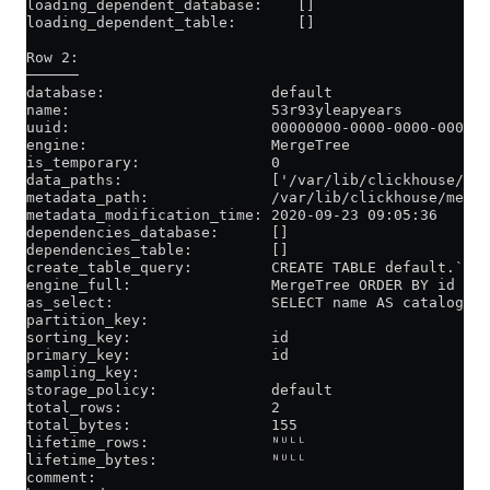
loading_dependent_database:    []
loading_dependent_table:       []
Row 2:
──────
database:                   default
name:                       53r93yleapyears
uuid:                       00000000-0000-0000-0000-0
engine:                     MergeTree
is_temporary:               0
data_paths:                 ['/var/lib/clickhouse/dat
metadata_path:              /var/lib/clickhouse/metad
metadata_modification_time: 2020-09-23 09:05:36
dependencies_database:      []
dependencies_table:         []
create_table_query:         CREATE TABLE default.`53r
engine_full:                MergeTree ORDER BY id
as_select:                  SELECT name AS catalog_na
partition_key:
sorting_key:                id
primary_key:                id
sampling_key:
storage_policy:             default
total_rows:                 2
total_bytes:                155
lifetime_rows:              ᴺᵁᴸᴸ
lifetime_bytes:             ᴺᵁᴸᴸ
comment: