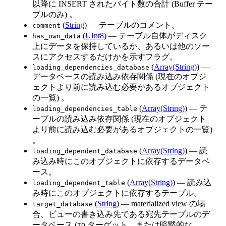
以降に INSERT されたバイト数の合計 (Buffer テー
ブルのみ) 。
(
String
) — テーブルのコメント。
comment
(
UInt8
) — テーブル自体がディスク
has_own_data
上にデータを保持しているか、あるいは他のソー
スにアクセスするだけかを示すフラグ。
(
Array(String)
) —
loading_dependencies_database
データベースの読み込み依存関係 (現在のオブジ
ェクトより前に読み込む必要があるオブジェクト
の一覧) 。
(
Array(String)
) — テ
loading_dependencies_table
ーブルの読み込み依存関係 (現在のオブジェクト
より前に読み込む必要があるオブジェクトの一覧)
。
(
Array(String)
) — 読
loading_dependent_database
み込み時にこのオブジェクトに依存するデータベ
ース。
(
Array(String)
) — 読み込
loading_dependent_table
み時にこのオブジェクトに依存するテーブル。
(
String
) — materialized view の場
target_database
合、ビューの書き込み先である宛先テーブルのデ
ータベース (
ターゲット、または暗黙的な
TO