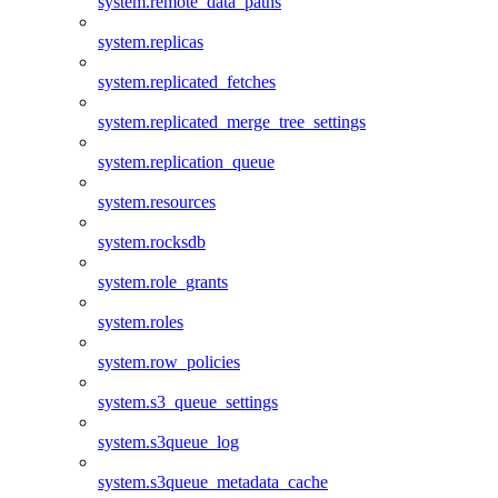
system.remote_data_paths
system.replicas
system.replicated_fetches
system.replicated_merge_tree_settings
system.replication_queue
system.resources
system.rocksdb
system.role_grants
system.roles
system.row_policies
system.s3_queue_settings
system.s3queue_log
system.s3queue_metadata_cache