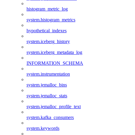
histogram_metric_log
system.histogram_metrics
hypothetical_indexes
system.iceberg_history
system.iceberg_metadata_log
INFORMATION_SCHEMA
system.instrumentation
system.jemalloc_bins
system.jemalloc_stats
system.jemalloc_profile_text
system.kafka_consumers
system.keywords