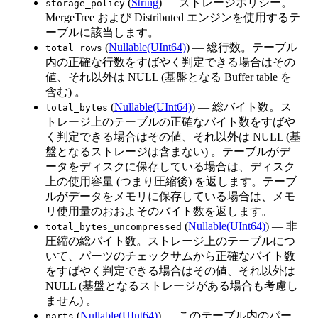
(
String
) — ストレージポリシー。
storage_policy
MergeTree および Distributed エンジンを使用するテ
ーブルに該当します。
(
Nullable(UInt64)
) — 総行数。テーブル
total_rows
内の正確な行数をすばやく判定できる場合はその
値、それ以外は NULL (基盤となる Buffer table を
含む) 。
(
Nullable(UInt64)
) — 総バイト数。ス
total_bytes
トレージ上のテーブルの正確なバイト数をすばや
く判定できる場合はその値、それ以外は NULL (基
盤となるストレージは含まない) 。テーブルがデ
ータをディスクに保存している場合は、ディスク
上の使用容量 (つまり圧縮後) を返します。テーブ
ルがデータをメモリに保存している場合は、メモ
リ使用量のおおよそのバイト数を返します。
(
Nullable(UInt64)
) — 非
total_bytes_uncompressed
圧縮の総バイト数。ストレージ上のテーブルにつ
いて、パーツのチェックサムから正確なバイト数
をすばやく判定できる場合はその値、それ以外は
NULL (基盤となるストレージがある場合も考慮し
ません) 。
(
Nullable(UInt64)
) — このテーブル内のパー
parts