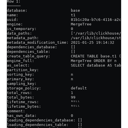
Row 1:
──────
database:                   base
name:                       t1
uuid:                       81b1c20a-b7c6-4116-a2ce-7
engine:                     MergeTree
is_temporary:               0
data_paths:                 ['/var/lib/clickhouse/sto
metadata_path:              /var/lib/clickhouse/store
metadata_modification_time: 2021-01-25 19:14:32
dependencies_database:      []
dependencies_table:         []
create_table_query:         CREATE TABLE base.t1 (`n`
engine_full:                MergeTree ORDER BY n
as_select:                  SELECT database AS table_
partition_key:
sorting_key:                n
primary_key:                n
sampling_key:
storage_policy:             default
total_rows:                 1
total_bytes:                99
lifetime_rows:              ᴺᵁᴸᴸ
lifetime_bytes:             ᴺᵁᴸᴸ
comment:
has_own_data:               0
loading_dependencies_database: []
loading_dependencies_table:    []