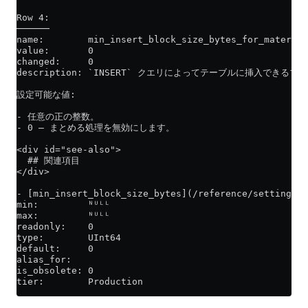
Row 4:
──────
name:        min_insert_block_size_bytes_for_material
value:       0
changed:     0
description: `INSERT` クエリによってテーブルに挿入でき
設定可能な値:
- 任意の正の整数。
- 0 — まとめる処理を無効にします。
<div id="see-also">
  ## 関連項目
</div>
- [min_insert_block_size_bytes](/reference/settings/
min:         ᴺᵁᴸᴸ
max:         ᴺᵁᴸᴸ
readonly:    0
type:        UInt64
default:     0
alias_for:   
is_obsolete: 0
tier:        Production