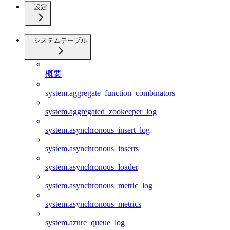
設定
システムテーブル
概要
system.aggregate_function_combinators
system.aggregated_zookeeper_log
system.asynchronous_insert_log
system.asynchronous_inserts
system.asynchronous_loader
system.asynchronous_metric_log
system.asynchronous_metrics
system.azure_queue_log