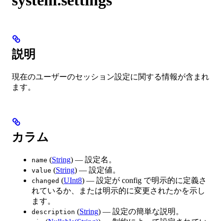
説明
現在のユーザーのセッション設定に関する情報が含まれ
ます。
カラム
(
String
) — 設定名。
name
(
String
) — 設定値。
value
(
UInt8
) — 設定が config で明示的に定義さ
changed
れているか、または明示的に変更されたかを示し
ます。
(
String
) — 設定の簡単な説明。
description