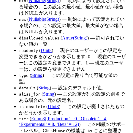
(
Nullable(String)
) — 制約によって設定されてい
min
る場合の、この設定の最小値。最小値がない場合
は NULL が入ります。
(
Nullable(String)
) — 制約によって設定されてい
max
る場合の、この設定の最大値。最大値がない場合
は NULL が入ります。
(
Array(String)
) — 許可されてい
disallowed_values
ない値の一覧
(
UInt8
) — 現在のユーザーがこの設定を
readonly
変更できるかどうかを示します: 0 — 現在のユーザ
ーはこの設定を変更できます、1 — 現在のユーザ
ーはこの設定を変更できません。
(
String
) — この設定に割り当て可能な値の
type
型。
(
String
) — 設定のデフォルト値。
default
(
String
) — この設定が別の設定の別名で
alias_for
ある場合の、元の設定名。
(
UInt8
) — この設定が廃止されたもの
is_obsolete
かどうかを示します。
(
Enum8(‘Production’ = 0, ‘Obsolete’ = 4,
tier
‘Experimental’ = 8, ‘Beta’ = 12)
) — この機能のサポー
トレベル。ClickHouse の機能は tier ごとに整理さ