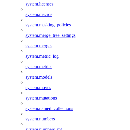
system.licenses
system.macros
system.masking_policies
system.merge_tree_settings
system.merges
system.metric_log
system.metrics
system.models
system.moves
system.mutations
system.named_collections
system.numbers
system.numbers_mt