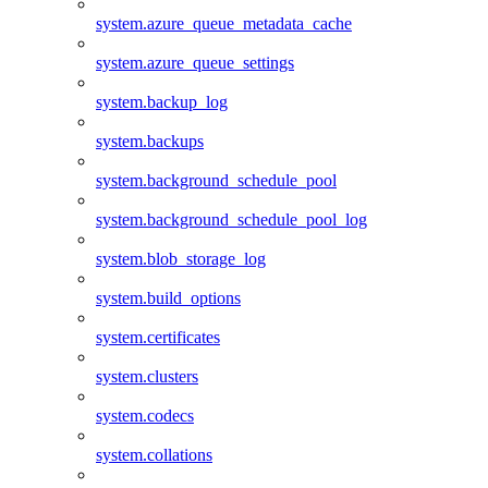
system.azure_queue_metadata_cache
system.azure_queue_settings
system.backup_log
system.backups
system.background_schedule_pool
system.background_schedule_pool_log
system.blob_storage_log
system.build_options
system.certificates
system.clusters
system.codecs
system.collations