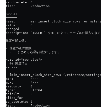
is_obsolete: 0
tier:        Production
Row 3:
──────
name:        min_insert_block_size_rows_for_materiali
value:       0
changed:     0
description: `INSERT` クエリによってテーブルに挿入でき
設定可能な値:
- 任意の正の整数。
- 0 — まとめる処理を無効にします。
<div id="see-also">
  ## 関連項目
</div>
- [min_insert_block_size_rows](/reference/settings/s
min:         ᴺᵁᴸᴸ
max:         ᴺᵁᴸᴸ
readonly:    0
type:        UInt64
default:     0
alias_for:   
is_obsolete: 0
tier:        Production