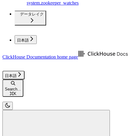
system.zookeeper_watches
データレイク
日本語
ClickHouse Documentation
home page
日本語
Search...
⌘
K