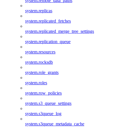
system.remote_data_paths
system.replicas
system.replicated_fetches
system.replicated_merge_tree_settings
system.replication_queue
system.resources
system.rocksdb
system.role_grants
system.roles
system.row_policies
system.s3_queue_settings
system.s3queue_log
system.s3queue_metadata_cache