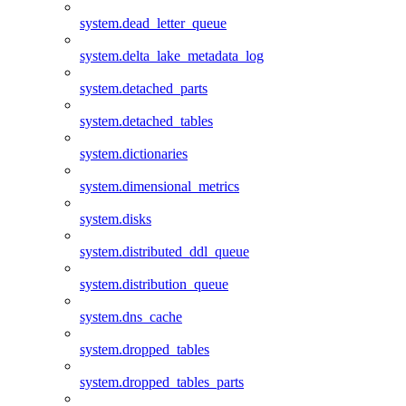
system.dead_letter_queue
system.delta_lake_metadata_log
system.detached_parts
system.detached_tables
system.dictionaries
system.dimensional_metrics
system.disks
system.distributed_ddl_queue
system.distribution_queue
system.dns_cache
system.dropped_tables
system.dropped_tables_parts