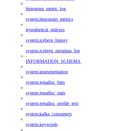
histogram_metric_log
system.histogram_metrics
hypothetical_indexes
system.iceberg_history
system.iceberg_metadata_log
INFORMATION_SCHEMA
system.instrumentation
system.jemalloc_bins
system.jemalloc_stats
system.jemalloc_profile_text
system.kafka_consumers
system.keywords