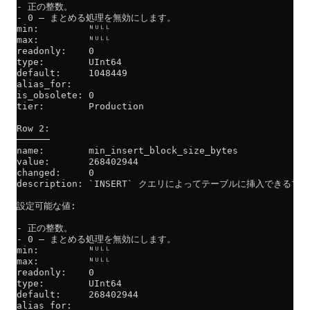
- 正の整数。
- 0 — まとめる処理を無効にします。
min:         ᴺᵁᴸᴸ
max:         ᴺᵁᴸᴸ
readonly:    0
type:        UInt64
default:     1048449
alias_for:   
is_obsolete: 0
tier:        Production
Row 2:
──────
name:        min_insert_block_size_bytes
value:       268402944
changed:     0
description: `INSERT` クエリによってテーブルに挿入
設定可能な値:
- 正の整数。
- 0 — まとめる処理を無効にします。
min:         ᴺᵁᴸᴸ
max:         ᴺᵁᴸᴸ
readonly:    0
type:        UInt64
default:     268402944
alias_for:   