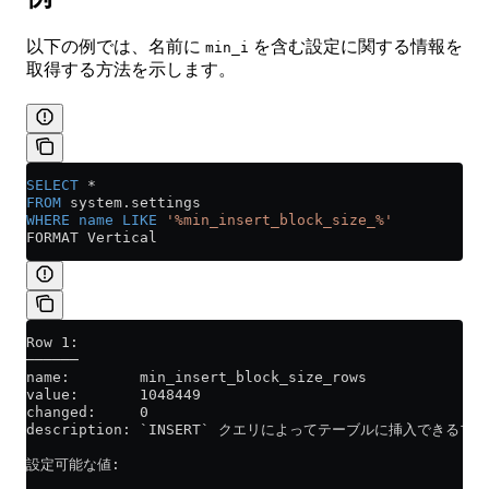
以下の例では、名前に
を含む設定に関する情報を
min_i
取得する方法を示します。
SELECT
 *
FROM
 system
.
settings
WHERE
 name
 LIKE
 '%min_insert_block_size_%'
FORMAT Vertical
Row 1:
──────
name:        min_insert_block_size_rows
value:       1048449
changed:     0
description: `INSERT` クエリによってテーブルに挿入
設定可能な値: