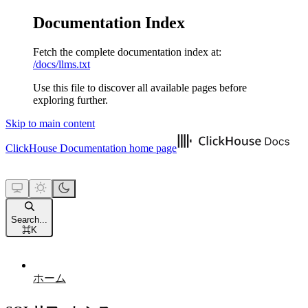
Documentation Index
Fetch the complete documentation index at:
/docs/llms.txt
Use this file to discover all available pages before
exploring further.
Skip to main content
ClickHouse Documentation
home page
Search...
⌘
K
ホーム