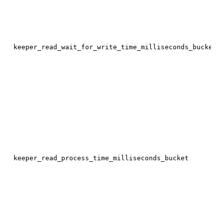
keeper_read_wait_for_write_time_milliseconds_bucket
keeper_read_process_time_milliseconds_bucket