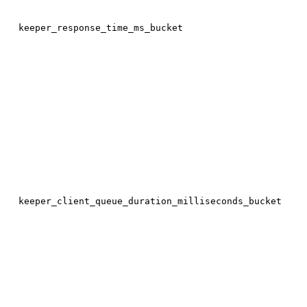
keeper_response_time_ms_bucket
keeper_client_queue_duration_milliseconds_bucket