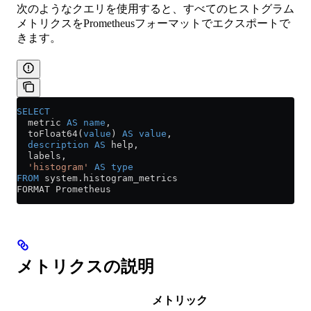
次のようなクエリを使用すると、すべてのヒストグラム
メトリクスをPrometheusフォーマットでエクスポートで
きます。
SELECT
  metric 
AS
 name
,
  toFloat64(
value
) 
AS
 value
,
  description
 AS
 help,
  labels,
  'histogram'
 AS
 type
FROM
 system
.
histogram_metrics
FORMAT Prometheus
メトリクスの説明
メトリック