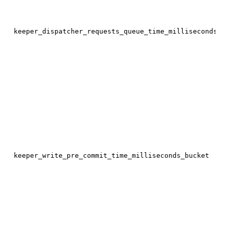
keeper_dispatcher_requests_queue_time_milliseconds_b
keeper_write_pre_commit_time_milliseconds_bucket