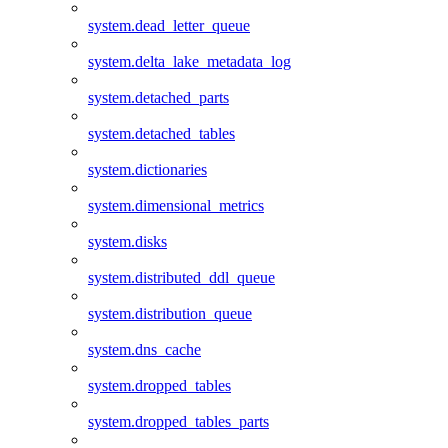
system.dead_letter_queue
system.delta_lake_metadata_log
system.detached_parts
system.detached_tables
system.dictionaries
system.dimensional_metrics
system.disks
system.distributed_ddl_queue
system.distribution_queue
system.dns_cache
system.dropped_tables
system.dropped_tables_parts