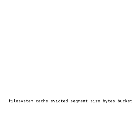
filesystem_cache_evicted_segment_size_bytes_bucket