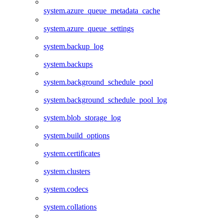
system.azure_queue_metadata_cache
system.azure_queue_settings
system.backup_log
system.backups
system.background_schedule_pool
system.background_schedule_pool_log
system.blob_storage_log
system.build_options
system.certificates
system.clusters
system.codecs
system.collations