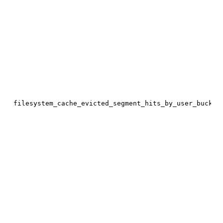
filesystem_cache_evicted_segment_hits_by_user_bucket