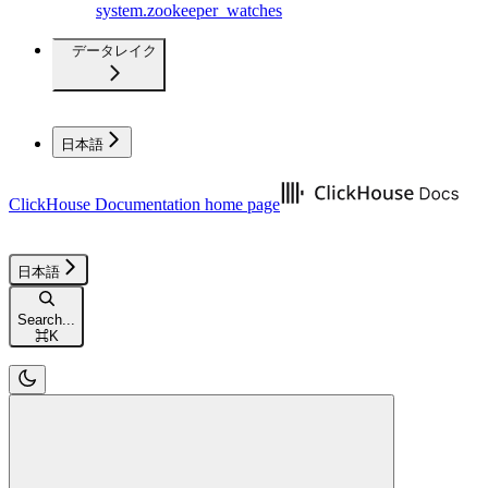
system.zookeeper_watches
データレイク
日本語
ClickHouse Documentation
home page
日本語
Search...
⌘
K