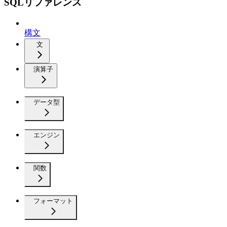
SQLリファレンス
構文
文
演算子
データ型
エンジン
関数
フォーマット