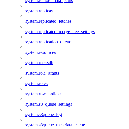
system.remote_data_paths
system.replicas
system.replicated_fetches
system.replicated_merge_tree_settings
system.replication_queue
system.resources
system.rocksdb
system.role_grants
system.roles
system.row_policies
system.s3_queue_settings
system.s3queue_log
system.s3queue_metadata_cache