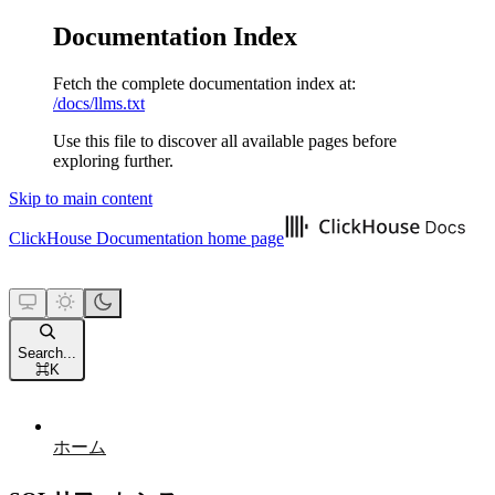
Documentation Index
Fetch the complete documentation index at:
/docs/llms.txt
Use this file to discover all available pages before
exploring further.
Skip to main content
ClickHouse Documentation
home page
Search...
⌘
K
ホーム