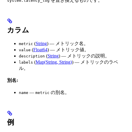
を置き換えるものです。
system.latency_log
カラム
(
String
) — メトリック名。
metric
(
Float64
) — メトリック値。
value
(
String
) — メトリックの説明。
description
(
Map(String, String)
) — メトリックのラベ
labels
ル。
別名:
—
の別名。
name
metric
例