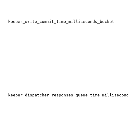
keeper_write_commit_time_milliseconds_bucket
keeper_dispatcher_responses_queue_time_milliseconds_