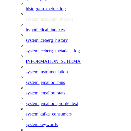
histogram_metric_log
system.histogram_metrics
hypothetical_indexes
system.iceberg_history
system.iceberg_metadata_log
INFORMATION_SCHEMA
system.instrumentation
system.jemalloc_bins
system.jemalloc_stats
system.jemalloc_profile_text
system.kafka_consumers
system.keywords