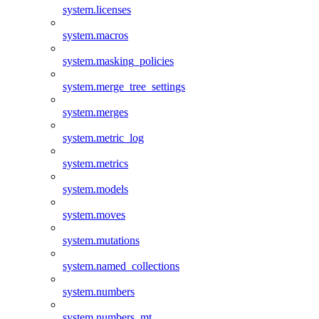
system.licenses
system.macros
system.masking_policies
system.merge_tree_settings
system.merges
system.metric_log
system.metrics
system.models
system.moves
system.mutations
system.named_collections
system.numbers
system.numbers_mt