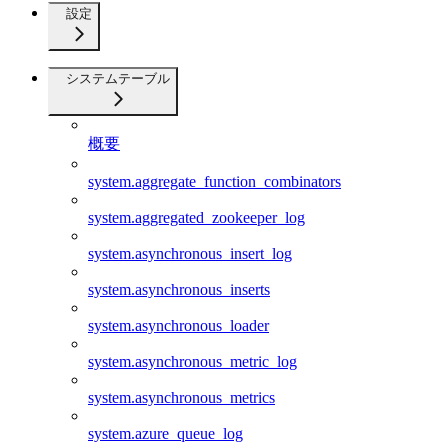
設定
システムテーブル
概要
system.aggregate_function_combinators
system.aggregated_zookeeper_log
system.asynchronous_insert_log
system.asynchronous_inserts
system.asynchronous_loader
system.asynchronous_metric_log
system.asynchronous_metrics
system.azure_queue_log