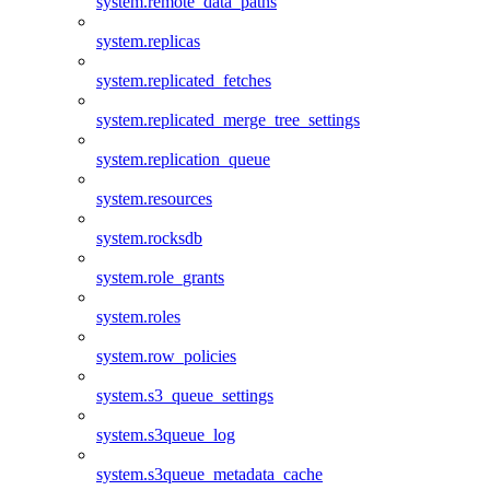
system.remote_data_paths
system.replicas
system.replicated_fetches
system.replicated_merge_tree_settings
system.replication_queue
system.resources
system.rocksdb
system.role_grants
system.roles
system.row_policies
system.s3_queue_settings
system.s3queue_log
system.s3queue_metadata_cache