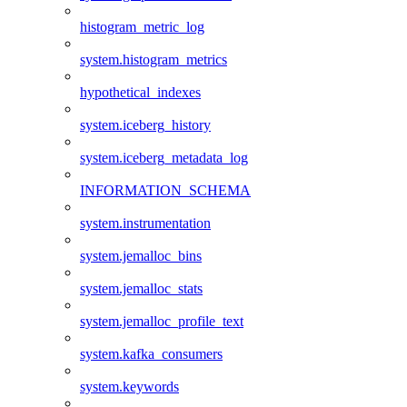
histogram_metric_log
system.histogram_metrics
hypothetical_indexes
system.iceberg_history
system.iceberg_metadata_log
INFORMATION_SCHEMA
system.instrumentation
system.jemalloc_bins
system.jemalloc_stats
system.jemalloc_profile_text
system.kafka_consumers
system.keywords