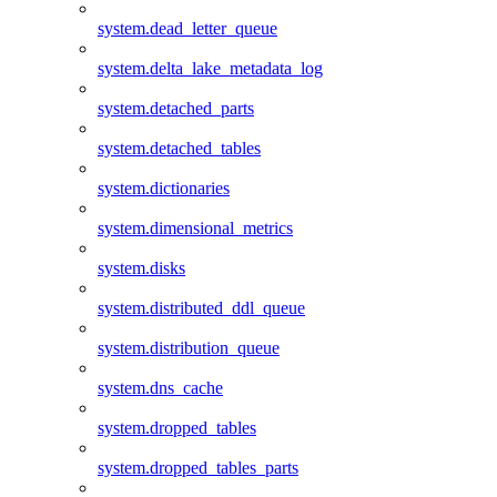
system.dead_letter_queue
system.delta_lake_metadata_log
system.detached_parts
system.detached_tables
system.dictionaries
system.dimensional_metrics
system.disks
system.distributed_ddl_queue
system.distribution_queue
system.dns_cache
system.dropped_tables
system.dropped_tables_parts