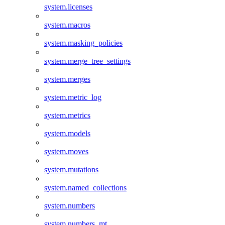
system.licenses
system.macros
system.masking_policies
system.merge_tree_settings
system.merges
system.metric_log
system.metrics
system.models
system.moves
system.mutations
system.named_collections
system.numbers
system.numbers_mt