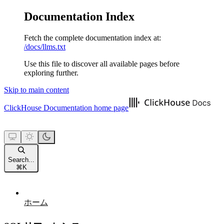
Documentation Index
Fetch the complete documentation index at:
/docs/llms.txt
Use this file to discover all available pages before
exploring further.
Skip to main content
ClickHouse Documentation
home page
Search...
⌘
K
ホーム