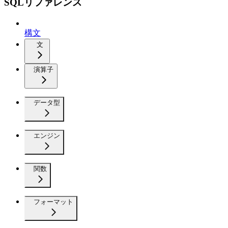
SQLリファレンス
構文
文
演算子
データ型
エンジン
関数
フォーマット