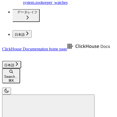
system.zookeeper_watches
データレイク
日本語
ClickHouse Documentation
home page
日本語
Search...
⌘
K