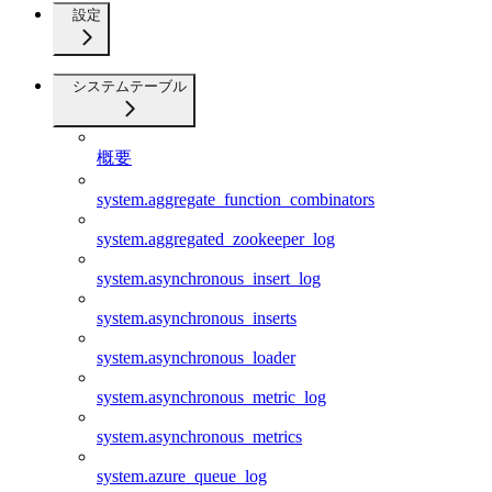
設定
システムテーブル
概要
system.aggregate_function_combinators
system.aggregated_zookeeper_log
system.asynchronous_insert_log
system.asynchronous_inserts
system.asynchronous_loader
system.asynchronous_metric_log
system.asynchronous_metrics
system.azure_queue_log