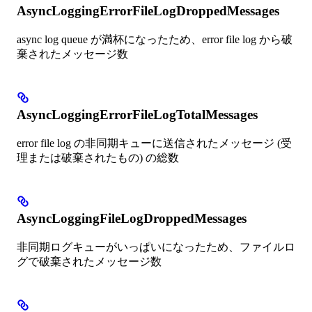
AsyncLoggingErrorFileLogDroppedMessages
async log queue が満杯になったため、error file log から破
棄されたメッセージ数
AsyncLoggingErrorFileLogTotalMessages
error file log の非同期キューに送信されたメッセージ (受
理または破棄されたもの) の総数
AsyncLoggingFileLogDroppedMessages
非同期ログキューがいっぱいになったため、ファイルロ
グで破棄されたメッセージ数