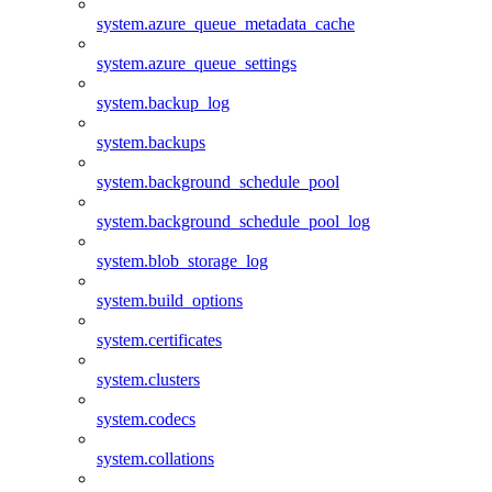
system.azure_queue_metadata_cache
system.azure_queue_settings
system.backup_log
system.backups
system.background_schedule_pool
system.background_schedule_pool_log
system.blob_storage_log
system.build_options
system.certificates
system.clusters
system.codecs
system.collations