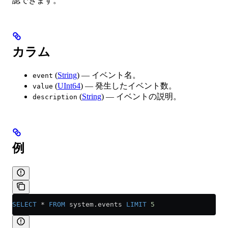
認できます。
カラム
(
String
) — イベント名。
event
(
UInt64
) — 発生したイベント数。
value
(
String
) — イベントの説明。
description
例
SELECT
 *
 FROM
 system
.
events
 LIMIT
 5