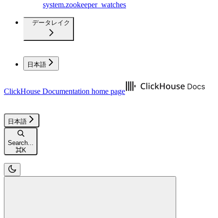
system.zookeeper_watches
データレイク
日本語
ClickHouse Documentation
home page
日本語
Search...
⌘
K