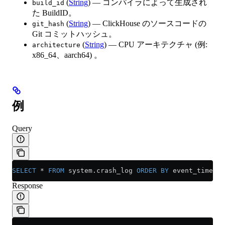
(
String
) — コンパイラによって生成され
build_id
た BuildID。
(
String
) — ClickHouse のソースコードの
git_hash
Git コミットハッシュ。
(
String
) — CPU アーキテクチャ (例:
architecture
x86_64、aarch64) 。
例
Query
SELECT
 *
 FROM
 system
.
crash_log
 ORDER BY
 event_time 
DE
Response