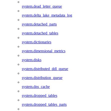
system.dead_letter_queue
system.delta_lake_metadata_log
system.detached_parts
system.detached_tables
system.dictionaries
system.dimensional_metrics
system.disks
system.distributed_ddl_queue
system.distribution_queue
system.dns_cache
system.dropped_tables
system.dropped_tables_parts