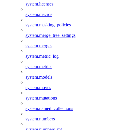
system.licenses
system.macros
system.masking_policies
system.merge_tree_settings
system.merges
system.metric_log
system.metrics
system.models
system.moves
system.mutations
system.named_collections
system.numbers
system.numbers_mt