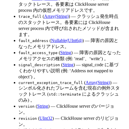
タックトレース。各要素は ClickHouse server
process 内の仮想メモリアドレスです。
(
Array(String)
) — クラッシュ発生時点
trace_full
のスタックトレース。各要素には ClickHouse
server process 内で呼び出されたメソッドが含まれ
ます。
(
Nullable(UInt64)
) — 障害の原因と
fault_address
なったメモリアドレス。
(
String
) — 障害の原因となった
fault_access_type
メモリアクセスの種類 (例: ‘read’、‘write’) 。
(
String
) — signal_code に基づ
signal_description
くわかりやすい説明 (例: ‘Address not mapped to
object’) 。
(
Array(String)
) —
current_exception_trace_full
シンボル化されたフレームを含む現在の例外スタ
ックトレース (
によるクラッシュ
std::terminate
のみ) 。
(
String
) — ClickHouse server のバージョ
version
ン。
(
UInt32
) — ClickHouse server のリビジョ
revision
ン。