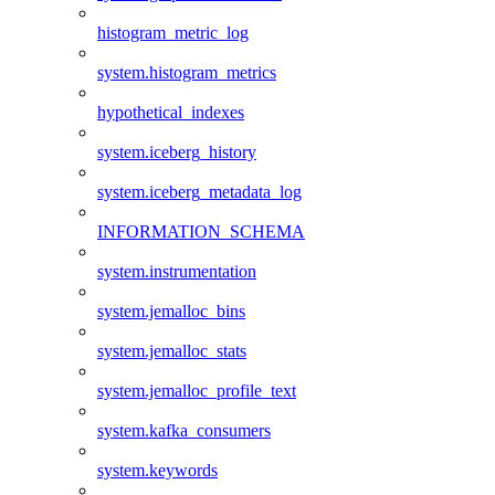
histogram_metric_log
system.histogram_metrics
hypothetical_indexes
system.iceberg_history
system.iceberg_metadata_log
INFORMATION_SCHEMA
system.instrumentation
system.jemalloc_bins
system.jemalloc_stats
system.jemalloc_profile_text
system.kafka_consumers
system.keywords