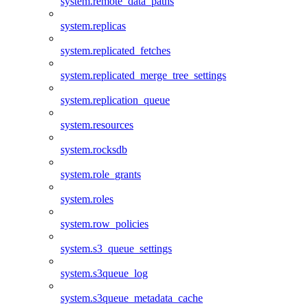
system.remote_data_paths
system.replicas
system.replicated_fetches
system.replicated_merge_tree_settings
system.replication_queue
system.resources
system.rocksdb
system.role_grants
system.roles
system.row_policies
system.s3_queue_settings
system.s3queue_log
system.s3queue_metadata_cache