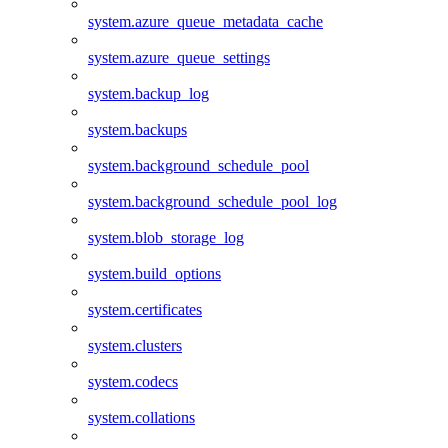
system.azure_queue_metadata_cache
system.azure_queue_settings
system.backup_log
system.backups
system.background_schedule_pool
system.background_schedule_pool_log
system.blob_storage_log
system.build_options
system.certificates
system.clusters
system.codecs
system.collations