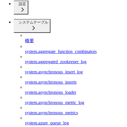
設定
システムテーブル
概要
system.aggregate_function_combinators
system.aggregated_zookeeper_log
system.asynchronous_insert_log
system.asynchronous_inserts
system.asynchronous_loader
system.asynchronous_metric_log
system.asynchronous_metrics
system.azure_queue_log