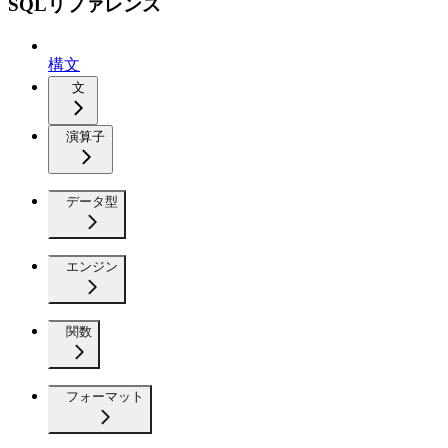
SQLリファレンス
構文
文
演算子
データ型
エンジン
関数
フォーマット