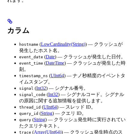
れます。
カラム
(
LowCardinality(String)
) — クラッシュが
hostname
発生したホスト名。
(
Date
) — クラッシュが発生した日付。
event_date
(
DateTime
) — クラッシュが発生した時
event_time
刻。
(
UInt64
) — ナノ秒精度のイベントタ
timestamp_ns
イムスタンプ。
(
Int32
) — シグナル番号。
signal
(
Int32
) — シグナルコード。シグナル
signal_code
の原因に関する追加情報を提供します。
(
UInt64
) — スレッド ID。
thread_id
(
String
) — クエリ ID。
query_id
(
String
) — クラッシュ発生時に実行されてい
query
たクエリテキスト。
(
Array(UInt64)
) — クラッシュ発生時点のス
trace