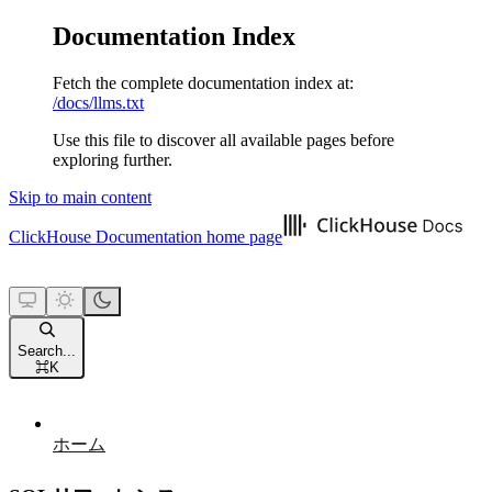
Documentation Index
Fetch the complete documentation index at:
/docs/llms.txt
Use this file to discover all available pages before
exploring further.
Skip to main content
ClickHouse Documentation
home page
Search...
⌘
K
ホーム