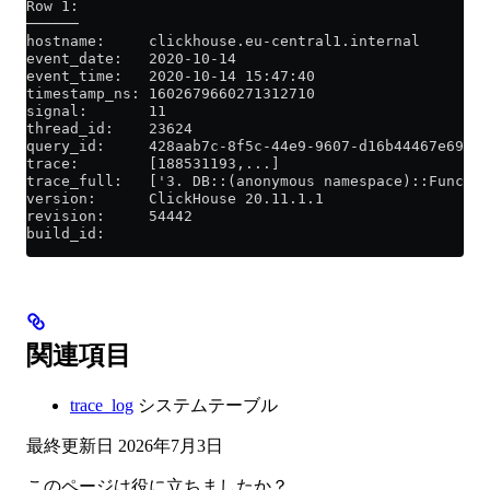
Row 1:
──────
hostname:     clickhouse.eu-central1.internal
event_date:   2020-10-14
event_time:   2020-10-14 15:47:40
timestamp_ns: 1602679660271312710
signal:       11
thread_id:    23624
query_id:     428aab7c-8f5c-44e9-9607-d16b44467e69
trace:        [188531193,...]
trace_full:   ['3. DB::(anonymous namespace)::Functio
version:      ClickHouse 20.11.1.1
revision:     54442
build_id:
関連項目
trace_log
システムテーブル
最終更新日
2026年7月3日
このページは役に立ちましたか？