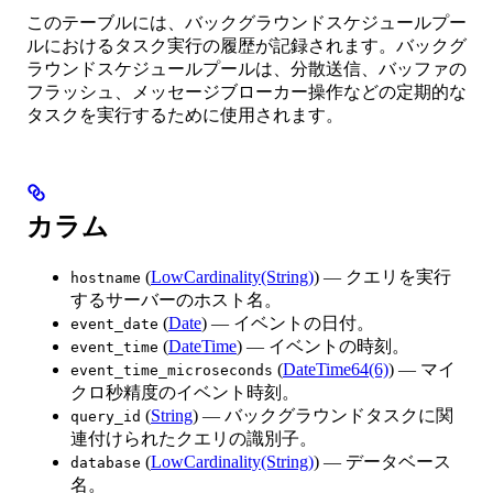
このテーブルには、バックグラウンドスケジュールプー
ルにおけるタスク実行の履歴が記録されます。バックグ
ラウンドスケジュールプールは、分散送信、バッファの
フラッシュ、メッセージブローカー操作などの定期的な
タスクを実行するために使用されます。
カラム
(
LowCardinality(String)
) — クエリを実行
hostname
するサーバーのホスト名。
(
Date
) — イベントの日付。
event_date
(
DateTime
) — イベントの時刻。
event_time
(
DateTime64(6)
) — マイ
event_time_microseconds
クロ秒精度のイベント時刻。
(
String
) — バックグラウンドタスクに関
query_id
連付けられたクエリの識別子。
(
LowCardinality(String)
) — データベース
database
名。