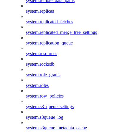
system.remote_data_paths
system.replicas
system.replicated_fetches
system.replicated_merge_tree_settings
system.replication_queue
system.resources
system.rocksdb
system.role_grants
system.roles
system.row_policies
system.s3_queue_settings
system.s3queue_log
system.s3queue_metadata_cache