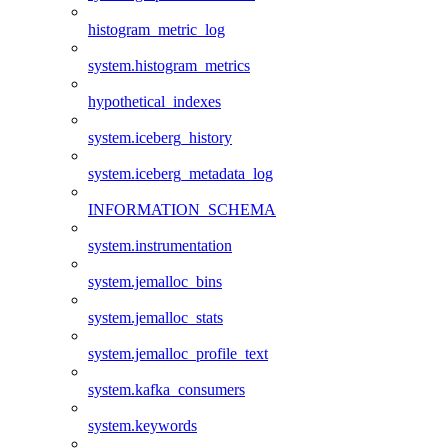
histogram_metric_log
system.histogram_metrics
hypothetical_indexes
system.iceberg_history
system.iceberg_metadata_log
INFORMATION_SCHEMA
system.instrumentation
system.jemalloc_bins
system.jemalloc_stats
system.jemalloc_profile_text
system.kafka_consumers
system.keywords