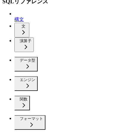
SQLリファレンス
構文
文
演算子
データ型
エンジン
関数
フォーマット