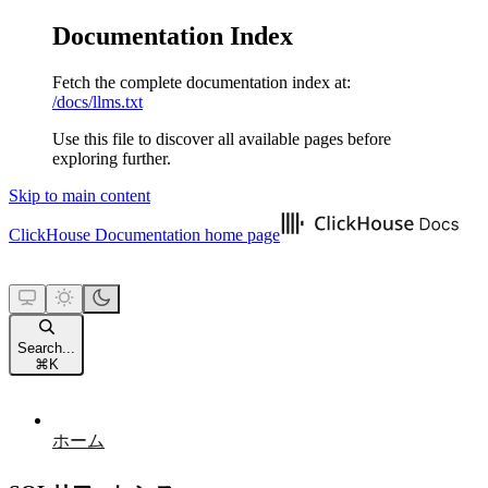
Documentation Index
Fetch the complete documentation index at:
/docs/llms.txt
Use this file to discover all available pages before
exploring further.
Skip to main content
ClickHouse Documentation
home page
Search...
⌘
K
ホーム