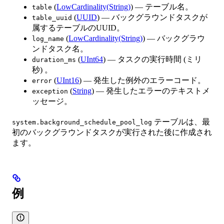
(
LowCardinality(String)
) — テーブル名。
table
(
UUID
) — バックグラウンドタスクが
table_uuid
属するテーブルのUUID。
(
LowCardinality(String)
) — バックグラウ
log_name
ンドタスク名。
(
UInt64
) — タスクの実行時間 (ミリ
duration_ms
秒) 。
(
UInt16
) — 発生した例外のエラーコード。
error
(
String
) — 発生したエラーのテキストメ
exception
ッセージ。
テーブルは、最
system.background_schedule_pool_log
初のバックグラウンドタスクが実行された後に作成され
ます。
例