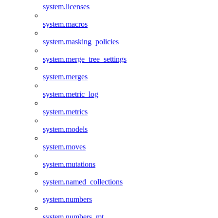
system.licenses
system.macros
system.masking_policies
system.merge_tree_settings
system.merges
system.metric_log
system.metrics
system.models
system.moves
system.mutations
system.named_collections
system.numbers
system.numbers_mt