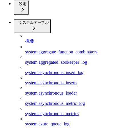
設定
システムテーブル
概要
system.aggregate_function_combinators
system.aggregated_zookeeper_log
system.asynchronous_insert_log
system.asynchronous_inserts
system.asynchronous_loader
system.asynchronous_metric_log
system.asynchronous_metrics
system.azure_queue_log