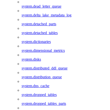
system.dead_letter_queue
system.delta_lake_metadata_log
system.detached_parts
system.detached_tables
system.dictionaries
system.dimensional_metrics
system.disks
system.distributed_ddl_queue
system.distribution_queue
system.dns_cache
system.dropped_tables
system.dropped_tables_parts