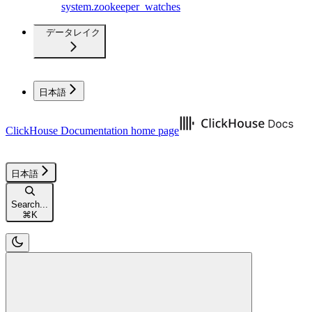
system.zookeeper_watches
データレイク
日本語
ClickHouse Documentation
home page
日本語
Search...
⌘
K