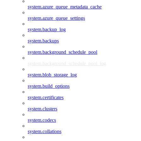
system.azure_queue_metadata_cache
system.azure_queue_settings
system.backup_log
system.backups
system.background_schedule_pool
system.background_schedule_pool_log
system.blob_storage_log
system.build_options
system.certificates
system.clusters
system.codecs
system.collations