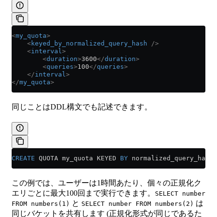
<
my_quota
>
    <
keyed_by_normalized_query_hash
 />
    <
interval
>
        <
duration
>
3600
</
duration
>
        <
queries
>
100
</
queries
>
    </
interval
>
</
my_quota
>
同じことはDDL構文でも記述できます。
CREATE
 QUOTA my_quota KEYED 
BY
 normalized_query_hash 
この例では、ユーザーは1時間あたり、個々の正規化ク
エリごとに最大100回まで実行できます。
SELECT number
と
は
FROM numbers(1)
SELECT number FROM numbers(2)
同じバケットを共有します (正規化形式が同じであるた