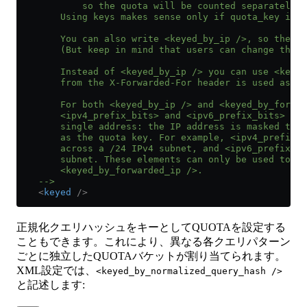
            so the quota will be counted separately f
        Using keys makes sense only if quota_key is t
        You can also write <keyed_by_ip />, so the IP
        (But keep in mind that users can change the I
        Instead of <keyed_by_ip /> you can use <keyed
        from the X-Forwarded-For header is used as th
        For both <keyed_by_ip /> and <keyed_by_forwar
        <ipv4_prefix_bits> and <ipv6_prefix_bits> to 
        single address: the IP address is masked to t
        as the quota key. For example, <ipv4_prefix_b
        across a /24 IPv4 subnet, and <ipv6_prefix_b
        subnet. These elements can only be used toget
        <keyed_by_forwarded_ip />.
    -->
    <
keyed
 />
正規化クエリハッシュをキーとしてQUOTAを設定する
こともできます。これにより、異なる各クエリパターン
ごとに独立したQUOTAバケットが割り当てられます。
XML設定では、
<keyed_by_normalized_query_hash />
と記述します: