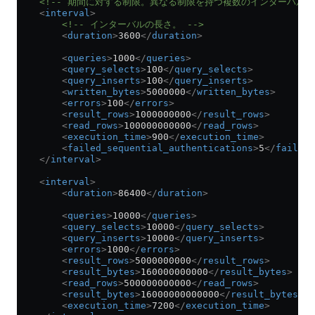
    <!-- 期間に対する制限。異なる制限を持つ複数のインターバルを
    <
interval
>
        <!-- インターバルの長さ。 -->
        <
duration
>
3600
</
duration
>
        <
queries
>
1000
</
queries
>
        <
query_selects
>
100
</
query_selects
>
        <
query_inserts
>
100
</
query_inserts
>
        <
written_bytes
>
5000000
</
written_bytes
>
        <
errors
>
100
</
errors
>
        <
result_rows
>
1000000000
</
result_rows
>
        <
read_rows
>
100000000000
</
read_rows
>
        <
execution_time
>
900
</
execution_time
>
        <
failed_sequential_authentications
>
5
</
failed_
    </
interval
>
    <
interval
>
        <
duration
>
86400
</
duration
>
        <
queries
>
10000
</
queries
>
        <
query_selects
>
10000
</
query_selects
>
        <
query_inserts
>
10000
</
query_inserts
>
        <
errors
>
1000
</
errors
>
        <
result_rows
>
5000000000
</
result_rows
>
        <
result_bytes
>
160000000000
</
result_bytes
>
        <
read_rows
>
500000000000
</
read_rows
>
        <
result_bytes
>
16000000000000
</
result_bytes
>
        <
execution_time
>
7200
</
execution_time
>