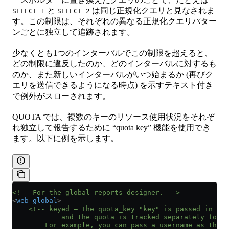
と
は同じ正規化クエリと見なされま
SELECT 1
SELECT 2
す。この制限は、それぞれの異なる正規化クエリパター
ンごとに独立して追跡されます。
少なくとも1つのインターバルでこの制限を超えると、
どの制限に違反したのか、どのインターバルに対するも
のか、また新しいインターバルがいつ始まるか (再びク
エリを送信できるようになる時点) を示すテキスト付き
で例外がスローされます。
QUOTA では、複数のキーのリソース使用状況をそれぞ
れ独立して報告するために “quota key” 機能を使用でき
ます。以下に例を示します。
<!-- For the global reports designer. -->
<
web_global
>
    <!-- keyed – The quota_key "key" is passed in the
            and the quota is tracked separately for e
        For example, you can pass a username as the k