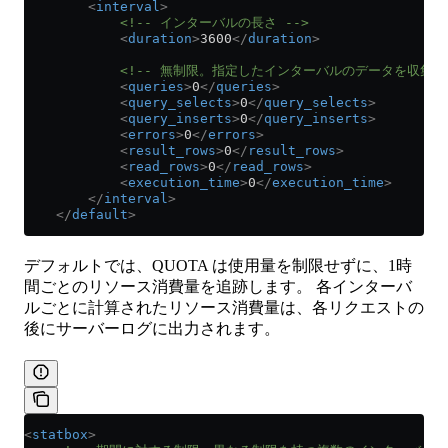
        <
interval
>
            <!-- インターバルの長さ -->
            <
duration
>
3600
</
duration
>
            <!-- 無制限。指定したインターバルのデータを収集す
            <
queries
>
0
</
queries
>
            <
query_selects
>
0
</
query_selects
>
            <
query_inserts
>
0
</
query_inserts
>
            <
errors
>
0
</
errors
>
            <
result_rows
>
0
</
result_rows
>
            <
read_rows
>
0
</
read_rows
>
            <
execution_time
>
0
</
execution_time
>
        </
interval
>
    </
default
>
デフォルトでは、QUOTA は使用量を制限せずに、1時
間ごとのリソース消費量を追跡します。 各インターバ
ルごとに計算されたリソース消費量は、各リクエストの
後にサーバーログに出力されます。
<
statbox
>