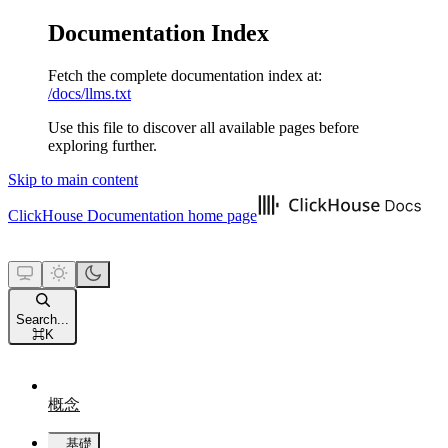
Documentation Index
Fetch the complete documentation index at:
/docs/llms.txt
Use this file to discover all available pages before
exploring further.
Skip to main content
ClickHouse Documentation
home page
Search...
⌘
K
概念
基礎