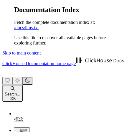
Documentation Index
Fetch the complete documentation index at:
/docs/llms.txt
Use this file to discover all available pages before
exploring further.
Skip to main content
ClickHouse Documentation
home page
Search...
⌘
K
概念
基礎