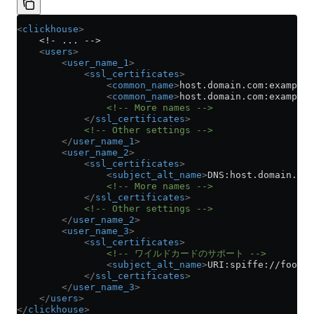
<
clickhouse
>
    <!- ... -->
    <
users
>
        <
user_name_1
>
            <
ssl_certificates
>
                <
common_name
>
host.domain.com:example_
                <
common_name
>
host.domain.com:example_
                <!-- More names -->
            </
ssl_certificates
>
            <!-- Other settings -->
        </
user_name_1
>
        <
user_name_2
>
            <
ssl_certificates
>
                <
subject_alt_name
>
DNS:host.domain.com
                <!-- More names -->
            </
ssl_certificates
>
            <!-- Other settings -->
        </
user_name_2
>
        <
user_name_3
>
            <
ssl_certificates
>
                <!-- ワイルドカードのサポート -->
                <
subject_alt_name
>
URI:spiffe://foo.co
            </
ssl_certificates
>
        </
user_name_3
>
    </
users
>
</
clickhouse
>