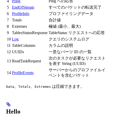
4
Pong
Ping への応答
5
EndOfStream
すべてのパケットの転送完了
6
ProfileInfo
プロファイリングデータ
7
Totals
合計値
8
Extremes
極値 (最小、最大)
9
TablesStatusResponse
TableStatus リクエストへの応答
10
Log
クエリのシステムログ
11
TableColumns
カラムの説明
12
UUIDs
一意なパーツ ID の一覧
次のタスクが必要なリクエスト
13
ReadTaskRequest
を表す String (UUID)
サーバーからのプロファイルイ
14
ProfileEvents
ベントを含むパケット
、
、
は圧縮できます。
Data
Totals
Extremes
Hello