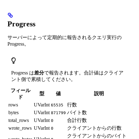
Progress
サーバーによって定期的に報告されるクエリ実行の
Progress。
Progress は
差分
で報告されます。合計値はクライア
ント側で累積してください。
フィール
型
値
説明
ド
rows
UVarInt
行数
65535
bytes
UVarInt
バイト数
871799
total_rows
UVarInt
合計行数
0
wrote_rows
UVarInt
クライアントからの行数
0
クライアントからのバイト