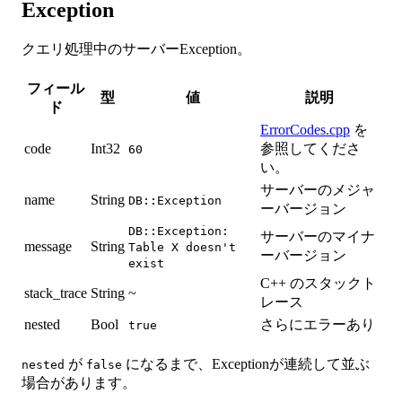
Exception
クエリ処理中のサーバーException。
フィール
型
値
説明
ド
ErrorCodes.cpp
を
code
Int32
参照してくださ
60
い。
サーバーのメジャ
name
String
DB::Exception
ーバージョン
DB::Exception:
サーバーのマイナ
message
String
Table X doesn't
ーバージョン
exist
C++ のスタックト
stack_trace
String
~
レース
nested
Bool
さらにエラーあり
true
が
になるまで、Exceptionが連続して並ぶ
nested
false
場合があります。