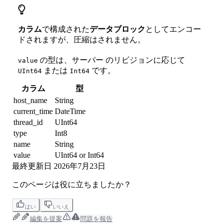
カラム
で構成された
データブロック
としてエンコー
ドされますが、圧縮はされません。
の型は、サーバー のリビジョンに応じて
value
または
です。
UInt64
Int64
カラム
型
host_name
String
current_time
DateTime
thread_id
UInt64
type
Int8
name
String
value
UInt64 or Int64
最終更新日
2026年7月23日
このページは役に立ちましたか？
はい
いいえ
編集を提案
問題を報告