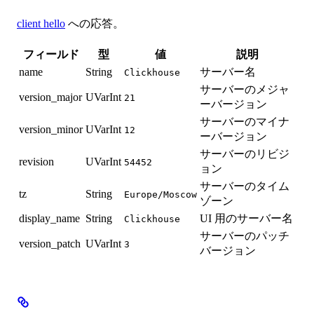
client hello
への応答。
フィールド
型
値
説明
name
String
サーバー名
Clickhouse
サーバーのメジャ
version_major
UVarInt
21
ーバージョン
サーバーのマイナ
version_minor
UVarInt
12
ーバージョン
サーバーのリビジ
revision
UVarInt
54452
ョン
サーバーのタイム
tz
String
Europe/Moscow
ゾーン
display_name
String
UI 用のサーバー名
Clickhouse
サーバーのパッチ
version_patch
UVarInt
3
バージョン