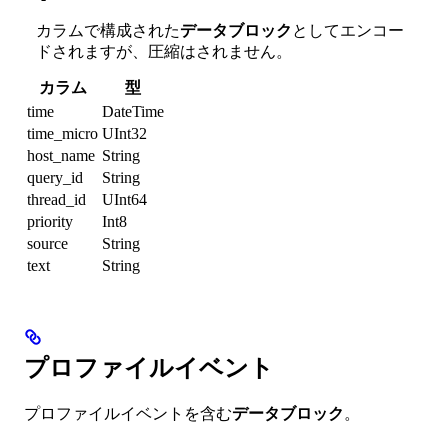
カラムで構成された
データブロック
としてエンコー
ドされますが、圧縮はされません。
カラム
型
time
DateTime
time_micro
UInt32
host_name
String
query_id
String
thread_id
UInt64
priority
Int8
source
String
text
String
プロファイルイベント
プロファイルイベントを含む
データブロック
。