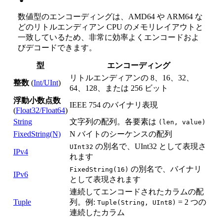
数値型のエンコーディングは、AMD64 や ARM64 な
どのリトルエンディアン CPU のメモリレイアウトと
一致しているため、非常に効率よくエンコードおよ
びデコードできます。
型
エンコーディング
リトルエンディアンの 8、16、32、
整数
(
Int/UInt
)
64、128、または 256 ビット
浮動小数点数
IEEE 754 のバイナリ表現
(
Float32/Float64
)
String
文字列の配列。各要素は
(len, value)
FixedString(N)
N バイトのシーケンスの配列
の別名で、UInt32 として表現さ
UInt32
IPv4
れます
の別名で、バイナリ
FixedString(16)
IPv6
として表現されます
連続してエンコードされたカラムの配
Tuple
列。例:
= 2 つの
Tuple(String, UInt8)
連続したカラム