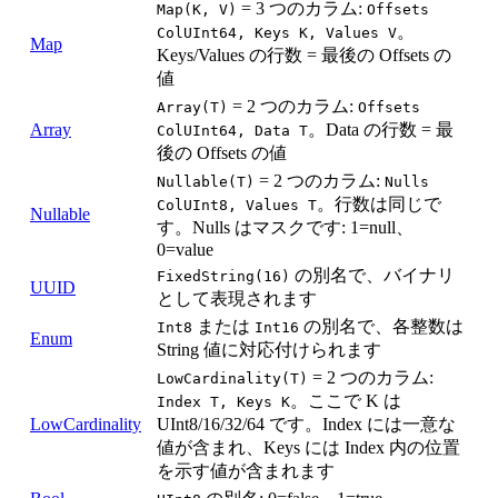
= 3 つのカラム:
Map(K, V)
Offsets
。
ColUInt64, Keys K, Values V
Map
Keys/Values の行数 = 最後の Offsets の
値
= 2 つのカラム:
Array(T)
Offsets
Array
。Data の行数 = 最
ColUInt64, Data T
後の Offsets の値
= 2 つのカラム:
Nullable(T)
Nulls
。行数は同じで
ColUInt8, Values T
Nullable
す。Nulls はマスクです: 1=null、
0=value
の別名で、バイナリ
FixedString(16)
UUID
として表現されます
または
の別名で、各整数は
Int8
Int16
Enum
String 値に対応付けられます
= 2 つのカラム:
LowCardinality(T)
。ここで K は
Index T, Keys K
LowCardinality
UInt8/16/32/64 です。Index には一意な
値が含まれ、Keys には Index 内の位置
を示す値が含まれます