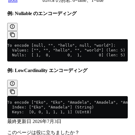
Bool
の別名: 0=false、1=true
UInt8
例: Nullable のエンコーディング
To encode [null, "", "hello", null, "world"]:
  Values: ["", "", "hello", "", "world"] (len: 5)
  Nulls:  [ 1,  0,       0,  1,       0] (len: 5)
例: LowCardinality エンコーディング
To encode ["Eko", "Eko", "Amadela", "Amadela", "Amade
  Index: ["Eko", "Amadela"] (String)
  Keys:  [0, 0, 1, 1, 1, 1] (UInt8)
最終更新日
2026年7月3日
このページは役に立ちましたか？