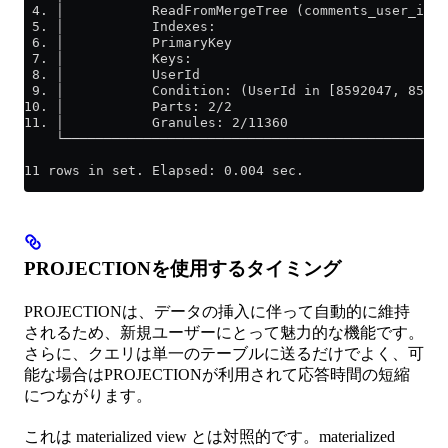
 4. │           ReadFromMergeTree (comments_user_id) 
 5. │           Indexes:                             
 6. │           PrimaryKey                           
 7. │           Keys:                                
 8. │           UserId                               
 9. │           Condition: (UserId in [8592047, 85920
10. │           Parts: 2/2                           
11. │           Granules: 2/11360                    
    └────────────────────────────────────────────────
11 rows in set. Elapsed: 0.004 sec.
PROJECTIONを使用するタイミング
PROJECTIONは、データの挿入に伴って自動的に維持
されるため、新規ユーザーにとって魅力的な機能です。
さらに、クエリは単一のテーブルに送るだけでよく、可
能な場合はPROJECTIONが利用されて応答時間の短縮
につながります。
これは materialized view とは対照的です。materialized