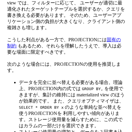
view では、フィルターに応じて、 ユーザーが適切に最
適化されたターゲットテーブルを選択するか、クエリを
書き換える必要があります。 そのため、ユーザーアプ
リケーション側の負担が大きくなり、クライアント側の
複雑さも増します。
こうした利点がある一方で、PROJECTIONには
固有の
制約
もあるため、それらを理解したうえで、導入は必
要な場面に限定すべきです。
次のような場合には、PROJECTIONの使用を推奨しま
す。
データを完全に並べ替える必要がある場合。理論
上、PROJECTION内の式では
を使用で
GROUP BY,
きますが、集計の維持には materialized view のほう
が効果的です。 また、クエリオプティマイザは、
のような単純な並べ替えを
SELECT * ORDER BY x
使うPROJECTIONを 利用しやすい傾向がありま
す。ストレージ使用量を減らすために、この式で
はカラムの一部だけを選択できます。
ストレージ使用量の増加と、データを 2 回書き込