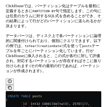
ClickHouseでは、パーティション化はテーブルを最初に
定義するときに
句で指定します。この句に
PARTITION BY
は任意のカラムに対するSQL式を含めることができ、そ
の結果によって行がどのパーティションに送られるかが
決まります。
データパーツは、ディスク上で各パーティションに論理
的に関連付けられており、個別にクエリできます。以下
の例では、
式を使って
テー
toYear(CreationDate)
posts
ブルを年ごとにパーティション化しています。行が
ClickHouseに挿入されると、この式が各行に対して評価
され、対応するパーティションが存在すればそこに振り
分けられます (その年の最初の行であれば、パーティシ
ョンが作成されます) 。
 CREATE
 TABLE
 posts
(
        `Id`
 Int32 CODEC(Delta(
4
), ZSTD(
1
)),