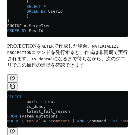
        (
        SELECT
 *
        ORDER BY
 UserId
        )
)
ENGINE 
=
 MergeTree
ORDER BY
 PostId
PROJECTIONを
で作成した場合、
ALTER
MATERIALIZE
コマンドを発行すると、作成は非同期で実行
PROJECTION
されます。
になるまで待ちながら、次のクエ
is_done=1
リでこの操作の進捗を確認できます。
SELECT
        parts_to_do,
        is_done,
        latest_fail_reason
FROM
 system
.
mutations
WHERE
 (
`table`
 =
 'comments'
) 
AND
 (command 
LIKE
 '%MATE