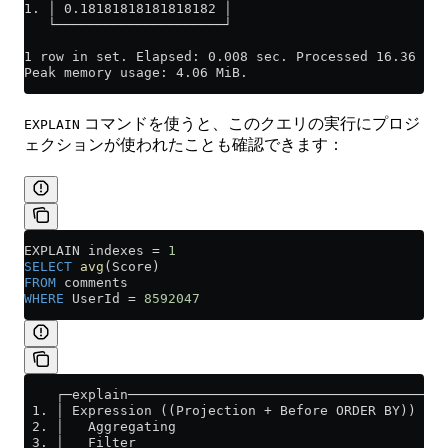
1. │ 0.18181818181818182 │
   └─────────────────────┘
1 row in set. Elapsed: 0.008 sec. Processed 16.36 tho
Peak memory usage: 4.06 MiB.
コマンドを使うと、このクエリの実行にプロジ
EXPLAIN
ェクションが使われたことも確認できます：
EXPLAIN indexes 
=
 1
SELECT
 avg
(Score)
FROM
 comments
WHERE
 UserId 
=
 8592047
    ┌─explain────────────────────────────────────────
 1. │ Expression ((Projection + Before ORDER BY))    
 2. │   Aggregating                                  
 3. │   Filter                                       