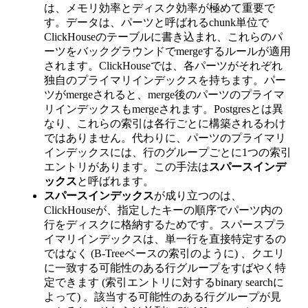
は、メモリ効率とディスク効率が極めて重要で
す。データは、パーツと呼ばれるchunk単位で
ClickHouseのテーブルに書き込まれ、これらのパ
ーツをバックグラウンドでmergeするルールが適用
されます。ClickHouseでは、各パーツがそれぞれ
独自のプライマリインデックスを持ちます。パー
ツがmergeされると、merge後のパーツのプライマ
リインデックスもmergeされます。Postgresとは異
なり、これらの索引は各行ごとに構築されるわけ
ではありません。代わりに、パーツのプライマリ
インデックスには、行のグループごとに1つの索引
エントリがあります。この手法は
スパースインデ
ックス
と呼ばれます。
スパースインデックス
が成り立つのは、
ClickHouseが、指定したキーの順序でパーツ内の
行をディスクに格納するためです。スパースプラ
イマリインデックスは、単一行を直接特定するの
ではなく (B-Treeベースの索引のように) 、クエリ
に一致する可能性のある行グループをすばやく特
定できます (索引エントリに対するbinary searchに
よって) 。該当する可能性のある行グループが見