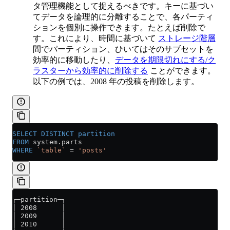
タ管理機能として捉えるべきです。キーに基づい
てデータを論理的に分離することで、各パーティ
ションを個別に操作できます。たとえば削除で
す。これにより、時間に基づいて
ストレージ階層
間でパーティション、ひいてはそのサブセットを
効率的に移動したり、
データを期限切れにする/ク
ラスターから効率的に削除する
ことができます。
以下の例では、2008 年の投稿を削除します。
SELECT DISTINCT
 partition
FROM
 system
.
parts
WHERE
 `table`
 =
 'posts'
┌─partition─┐
│ 2008      │
│ 2009      │
│ 2010      │