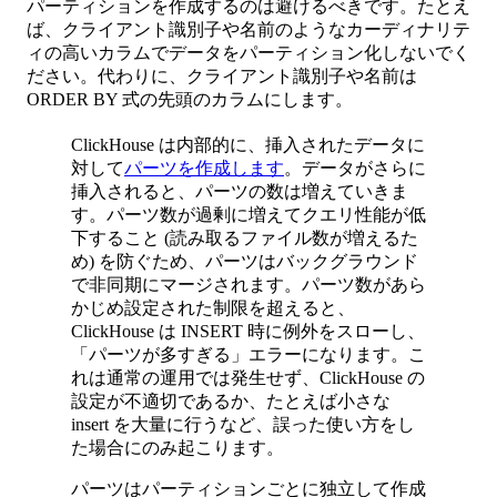
パーティションを作成するのは避けるべきです。たとえ
ば、クライアント識別子や名前のようなカーディナリテ
ィの高いカラムでデータをパーティション化しないでく
ださい。代わりに、クライアント識別子や名前は
ORDER BY 式の先頭のカラムにします。
ClickHouse は内部的に、挿入されたデータに
対して
パーツを作成します
。データがさらに
挿入されると、パーツの数は増えていきま
す。パーツ数が過剰に増えてクエリ性能が低
下すること (読み取るファイル数が増えるた
め) を防ぐため、パーツはバックグラウンド
で非同期にマージされます。パーツ数があら
かじめ設定された制限を超えると、
ClickHouse は INSERT 時に例外をスローし、
「パーツが多すぎる」エラーになります。こ
れは通常の運用では発生せず、ClickHouse の
設定が不適切であるか、たとえば小さな
insert を大量に行うなど、誤った使い方をし
た場合にのみ起こります。
パーツはパーティションごとに独立して作成