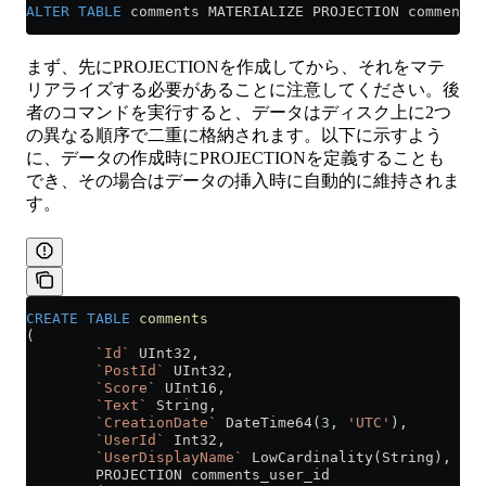
ALTER
 TABLE
 comments MATERIALIZE PROJECTION comments_
まず、先にPROJECTIONを作成してから、それをマテ
リアライズする必要があることに注意してください。後
者のコマンドを実行すると、データはディスク上に2つ
の異なる順序で二重に格納されます。以下に示すよう
に、データの作成時にPROJECTIONを定義することも
でき、その場合はデータの挿入時に自動的に維持されま
す。
CREATE
 TABLE
 comments
(
        `Id`
 UInt32,
        `PostId`
 UInt32,
        `Score`
 UInt16,
        `Text`
 String,
        `CreationDate`
 DateTime64(
3
, 
'UTC'
),
        `UserId`
 Int32,
        `UserDisplayName`
 LowCardinality(String),
        PROJECTION comments_user_id