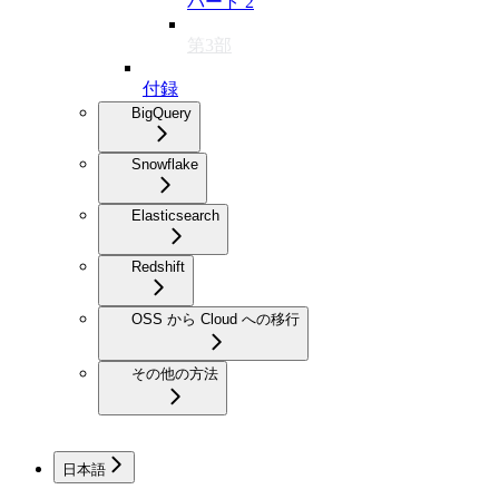
パート 2
第3部
付録
BigQuery
Snowflake
Elasticsearch
Redshift
OSS から Cloud への移行
その他の方法
日本語