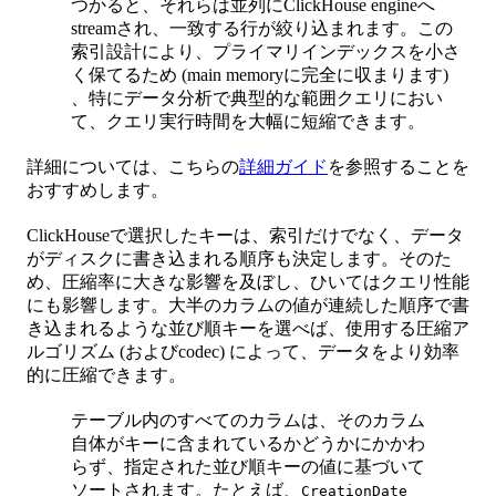
つかると、それらは並列にClickHouse engineへ
streamされ、一致する行が絞り込まれます。この
索引設計により、プライマリインデックスを小さ
く保てるため (main memoryに完全に収まります)
、特にデータ分析で典型的な範囲クエリにおい
て、クエリ実行時間を大幅に短縮できます。
詳細については、こちらの
詳細ガイド
を参照することを
おすすめします。
ClickHouseで選択したキーは、索引だけでなく、データ
がディスクに書き込まれる順序も決定します。そのた
め、圧縮率に大きな影響を及ぼし、ひいてはクエリ性能
にも影響します。大半のカラムの値が連続した順序で書
き込まれるような並び順キーを選べば、使用する圧縮ア
ルゴリズム (およびcodec) によって、データをより効率
的に圧縮できます。
テーブル内のすべてのカラムは、そのカラム
自体がキーに含まれているかどうかにかかわ
らず、指定された並び順キーの値に基づいて
ソートされます。たとえば、
CreationDate