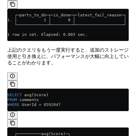
   ┌─parts_to_do─┬─is_done─┬─latest_fail_reason─┐
1. │           1 │       0 │                    │
   └─────────────┴─────────┴────────────────────┘
1 row in set. Elapsed: 0.003 sec.
上記のクエリをもう一度実行すると、追加のストレージ
使用と引き換えに、パフォーマンスが大幅に向上してい
ることがわかります。
SELECT
 avg
(Score)
FROM
 comments
WHERE
 UserId 
=
 8592047
   ┌──────────avg(Score)─┐