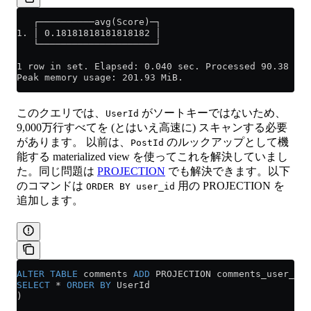
   ┌──────────avg(Score)─┐
1. │ 0.18181818181818182 │
   └─────────────────────┘
1 row in set. Elapsed: 0.040 sec. Processed 90.38 mil
Peak memory usage: 201.93 MiB.
このクエリでは、
がソートキーではないため、
UserId
9,000万行すべてを (とはいえ高速に) スキャンする必要
があります。 以前は、
のルックアップとして機
PostId
能する materialized view を使ってこれを解決していまし
た。同じ問題は
PROJECTION
でも解決できます。以下
のコマンドは
用の PROJECTION を
ORDER BY user_id
追加します。
ALTER
 TABLE
 comments 
ADD
 PROJECTION comments_user_id 
SELECT
 *
 ORDER BY
 UserId
)