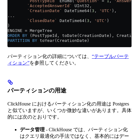
        `PostTypeId`
 Enum8(
'Question'
 =
 1
, 
'Answer'
 =
        `AcceptedAnswerId`
 UInt32,
        `CreationDate`
 DateTime64(
3
, 
'UTC'
),
...
        `ClosedDate`
 DateTime64(
3
, 
'UTC'
)
)
ENGINE 
=
 MergeTree
ORDER BY
 (PostTypeId, toDate(CreationDate), CreationD
PARTITION
 BY
 toYear(CreationDate)
パーティション化の詳細については、
“テーブルパーテ
ィション”
を参照してください。
パーティションの用途
ClickHouse におけるパーティション化の用途は Postgres
と似ていますが、いくつか微妙な違いがあります。具体
的には次のとおりです。
データ管理
- ClickHouse では、パーティション化
はクエリ最適化の手法ではなく、基本的にはデー