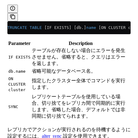
TRUNCATE
 TABLE
 [IF EXISTS] [db.]
name
 [ON CLUSTER clus
Parameter
Description
テーブルが存在しない場合にエラーを発生
させません。省略すると、クエリはエラー
IF EXISTS
を返します。
省略可能なデータベース名。
db.name
ON
指定したクラスター全体でコマンドを実行
CLUSTER
します。
cluster
レプリケートテーブルを使用している場
合、切り捨てをレプリカ間で同期的に実行
SYNC
します。省略した場合、デフォルトでは非
同期に切り捨てられます。
レプリカでアクションが実行されるのを待機するように
設定するには、
alter_sync
設定を使用できます。