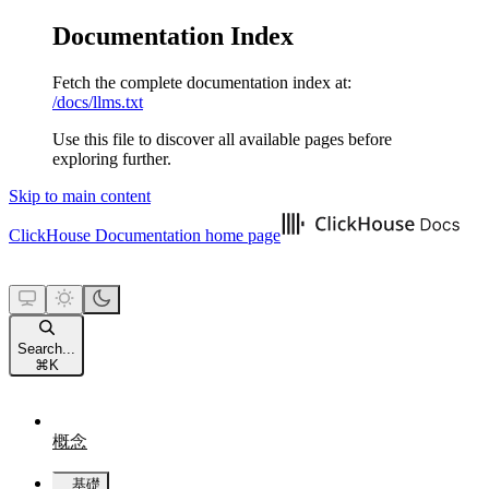
Documentation Index
Fetch the complete documentation index at:
/docs/llms.txt
Use this file to discover all available pages before
exploring further.
Skip to main content
ClickHouse Documentation
home page
Search...
⌘
K
概念
基礎