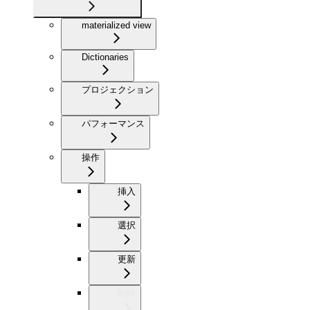
materialized view
Dictionaries
プロジェクション
パフォーマンス
操作
挿入
選択
更新
削除