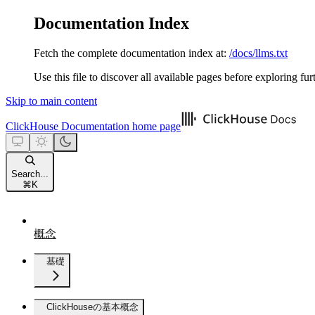
Documentation Index
Fetch the complete documentation index at:
/docs/llms.txt
Use this file to discover all available pages before exploring fur
Skip to main content
ClickHouse Documentation
home page
Search...
⌘
K
概念
基礎
ClickHouseの基本概念