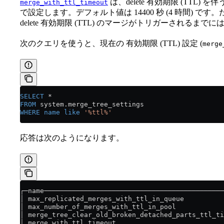
は、delete 有効期限 (TT
merge_with_ttl_timeout
で設定します。デフォルト値は 14400 秒 (4 時間)
delete 有効期限 (TTL) のマージがトリガーされる
次のクエリを使うと、現在の 有効期限 (TTL) 設定 (
merge
SELECT
 *
FROM
 system
.
merge_tree_settings
WHERE
 name
 like
 '%ttl%'
応答は次のようになります。
┌─name─────────────────────────────────────────────
│ max_replicated_merges_with_ttl_in_queue          
│ max_number_of_merges_with_ttl_in_pool            
│ merge_tree_clear_old_broken_detached_parts_ttl_ti
│ merge_with_ttl_timeout                           