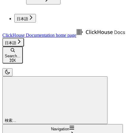
日本語
ClickHouse Documentation
home page
日本語
Search...
⌘
K
検索...
Navigation