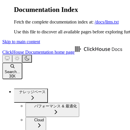
Documentation Index
Fetch the complete documentation index at:
/docs/llms.txt
Use this file to discover all available pages before exploring fur
Skip to main content
ClickHouse Documentation
home page
Search...
⌘
K
ナレッジベース
パフォーマンス & 最適化
Cloud