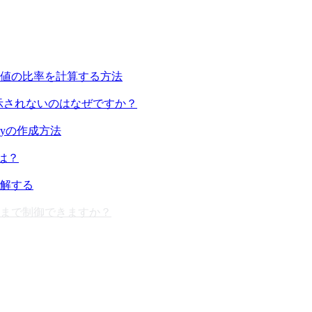
値の比率を計算する方法
でデータが表示されないのはなぜですか？
naryの作成方法
には？
解する
どこまで制御できますか？