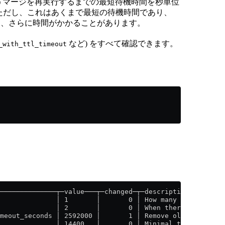
L) を伴うマージを再実行するまでの最短待機時間を秒単位
 です。ただし、これはあくまで最短の待機時間であり、
までには、さらに時間がかかることがあります。
など) をすべて確認できます。
_with_ttl_timeout
──────────────┬─value───┬─changed─┬─description─────────
              │ 1       │       0 │ How many tasks of me
              │ 2       │       0 │ When there is more t
meout_seconds │ 2592000 │       1 │ Remove old broken de
              │ 14400   │       0 │ Minimal time in seco