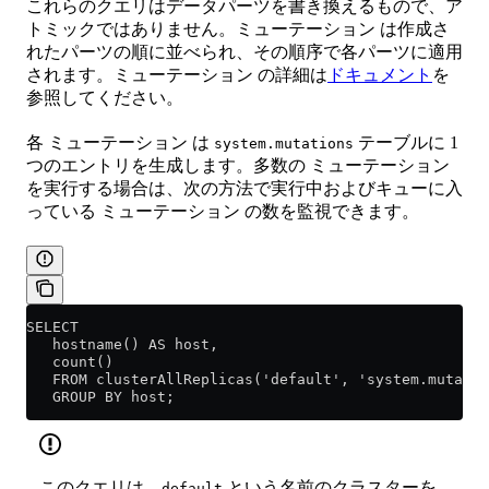
これらのクエリはデータパーツを書き換えるもので、ア
トミックではありません。ミューテーション は作成さ
れたパーツの順に並べられ、その順序で各パーツに適用
されます。ミューテーション の詳細は
ドキュメント
を
参照してください。
各 ミューテーション は
テーブルに 1
system.mutations
つのエントリを生成します。多数の ミューテーション
を実行する場合は、次の方法で実行中およびキューに入
っている ミューテーション の数を監視できます。
SELECT
   hostname() AS host,
   count()
   FROM clusterAllReplicas('default', 'system.mutatio
   GROUP BY host;
このクエリは、
という名前のクラスターを
default