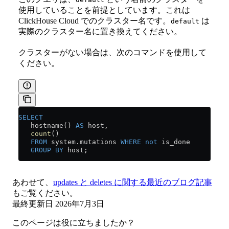
使用していることを前提としています。これは
ClickHouse Cloud でのクラスター名です。
は
default
実際のクラスター名に置き換えてください。
クラスターがない場合は、次のコマンドを使用して
ください。
SELECT
   hostname() 
AS
 host,
   count
()
   FROM
 system
.
mutations
 WHERE
 not
 is_done
   GROUP BY
 host;
あわせて、
updates と deletes に関する最近のブログ記事
もご覧ください。
最終更新日
2026年7月3日
このページは役に立ちましたか？