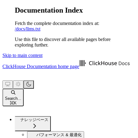
Documentation Index
Fetch the complete documentation index at:
/docs/llms.txt
Use this file to discover all available pages before
exploring further.
Skip to main content
ClickHouse Documentation
home page
Search...
⌘
K
ナレッジベース
パフォーマンス & 最適化